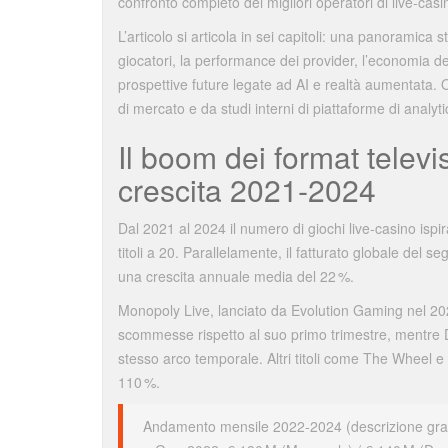
confronto completo dei migliori operatori di live‑casino
L’articolo si articola in sei capitoli: una panoramica 
giocatori, la performance dei provider, l’economia de
prospettive future legate ad AI e realtà aumentata. 
di mercato e da studi interni di piattaforme di analyti
Il boom dei format televis
crescita 2021‑2024
Dal 2021 al 2024 il numero di giochi live‑casino ispi
titoli a 20. Parallelamente, il fatturato globale del se
una crescita annuale media del 22 %.
Monopoly Live, lanciato da Evolution Gaming nel 202
scommesse rispetto al suo primo trimestre, mentre De
stesso arco temporale. Altri titoli come The Wheel
110 %.
Andamento mensile 2022‑2024 (descrizione graf