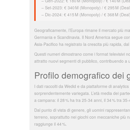
– Gen‑2022: € 180 M (Monopoly) / € 140 M (Dea
– Set‑2023: € 340 M (Monopoly) / € 295 M (Deal
– Dic‑2024: € 415 M (Monopoly) / € 368 M (Deal
Geograficamente, l’Europa rimane il mercato più mat
Germania e Scandinavia. Il Nord America segue con i
Asia‑Pacifico ha registrato la crescita più rapida, da
Questi numeri dimostrano come i format televisivi n
attratto nuovi segmenti di pubblico, contribuendo a 
Profilo demografico dei 
I dati raccolti da Wedid e da piattaforme di analyt
sorprendentemente variegata. L’età media dei partec
a campana: il 28 % ha tra 25‑34 anni, il 34 % tra 35‑
Dal punto di vista di genere, gli uomini rappresent
terreno, soprattutto nei giochi con meccaniche più 
raggiunge il 44 %.