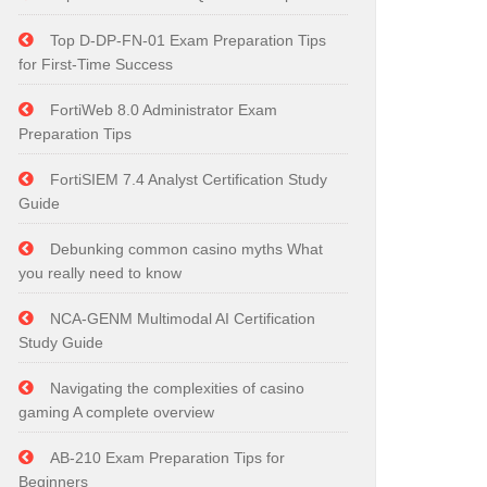
Top D-DP-FN-01 Exam Preparation Tips
for First-Time Success
FortiWeb 8.0 Administrator Exam
Preparation Tips
FortiSIEM 7.4 Analyst Certification Study
Guide
Debunking common casino myths What
you really need to know
NCA-GENM Multimodal AI Certification
Study Guide
Navigating the complexities of casino
gaming A complete overview
AB-210 Exam Preparation Tips for
Beginners