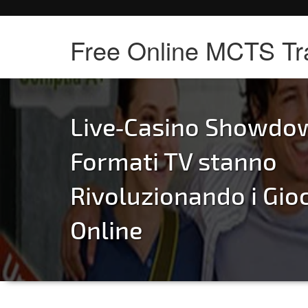
Free Online MCTS Tr
Live‑Casino Showdow
Formati TV stanno
Rivoluzionando i Gio
Online