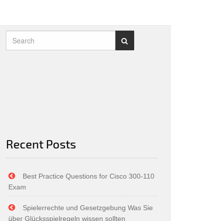
Recent Posts
Best Practice Questions for Cisco 300-110
Exam
Spielerrechte und Gesetzgebung Was Sie
über Glücksspielregeln wissen sollten