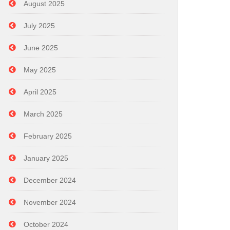
August 2025
July 2025
June 2025
May 2025
April 2025
March 2025
February 2025
January 2025
December 2024
November 2024
October 2024