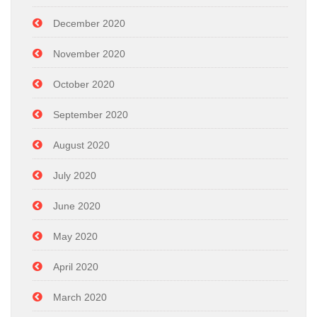
December 2020
November 2020
October 2020
September 2020
August 2020
July 2020
June 2020
May 2020
April 2020
March 2020