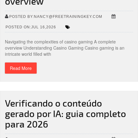
overview
POSTED BY:NANCY@FREETRAININGKEY.COM
POSTED ON:JUL 16,2026
Navigating the complexities of casino gaming A complete
overview Understanding Casino Gaming Casino gaming is an
intricate world filled with
Read More
Verificando o conteúdo
gerado por IA: guia completo
para 2026