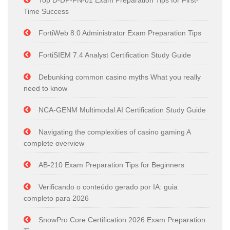
Top D-DP-FN-01 Exam Preparation Tips for First-
Time Success
FortiWeb 8.0 Administrator Exam Preparation Tips
FortiSIEM 7.4 Analyst Certification Study Guide
Debunking common casino myths What you really
need to know
NCA-GENM Multimodal AI Certification Study Guide
Navigating the complexities of casino gaming A
complete overview
AB-210 Exam Preparation Tips for Beginners
Verificando o conteúdo gerado por IA: guia
completo para 2026
SnowPro Core Certification 2026 Exam Preparation