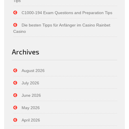
Tips
C1000-194 Exam Questions and Preparation Tips
Die besten Tipps für Anfänger im Casino Rainbet
Casino
Archives
August 2026
July 2026
June 2026
May 2026
April 2026