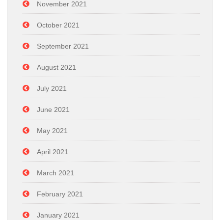
November 2021
October 2021
September 2021
August 2021
July 2021
June 2021
May 2021
April 2021
March 2021
February 2021
January 2021