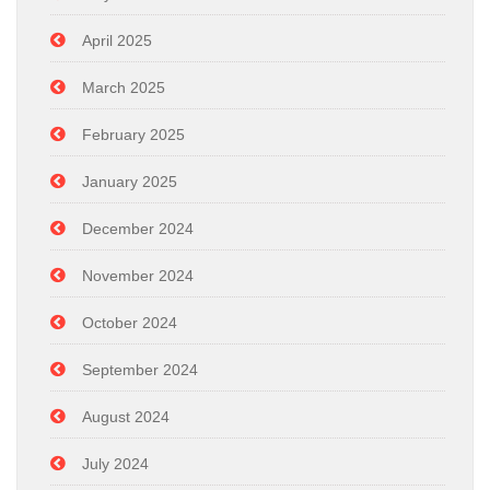
April 2025
March 2025
February 2025
January 2025
December 2024
November 2024
October 2024
September 2024
August 2024
July 2024