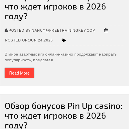
что ждет игроков в 2026
году?
POSTED BY:NANCY@FREETRAININGKEY.COM
POSTED ON:JUN 24,2026
В мире азартных игр онлайн-казино продолжают набирать
популярность, предлагая
Read More
Обзор бонусов Pin Up casino:
что ждет игроков в 2026
году?