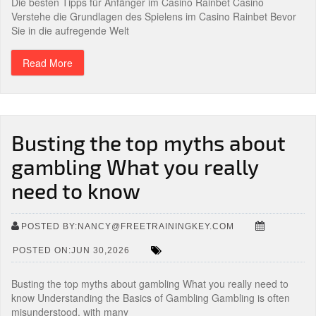
Die besten Tipps für Anfänger im Casino Rainbet Casino
Verstehe die Grundlagen des Spielens im Casino Rainbet Bevor
Sie in die aufregende Welt
Read More
Busting the top myths about
gambling What you really
need to know
POSTED BY:NANCY@FREETRAININGKEY.COM
POSTED ON:JUN 30,2026
Busting the top myths about gambling What you really need to
know Understanding the Basics of Gambling Gambling is often
misunderstood, with many