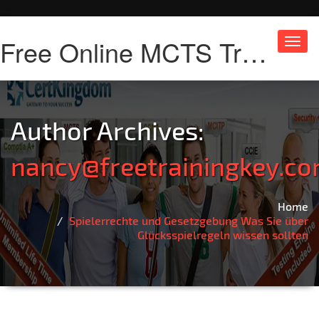
Free Online MCTS Training
Toggl
navig
Author Archives:
nancy@freetrainingkey.c
Home
Spielerrechte und Gesetzgebung Was Sie über
Glücksspielregeln wissen sollten