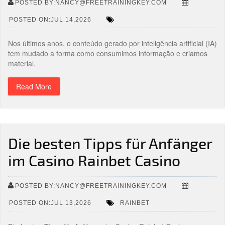
POSTED BY:NANCY@FREETRAININGKEY.COM
POSTED ON:JUL 14,2026
Nos últimos anos, o conteúdo gerado por inteligência artificial (IA)
tem mudado a forma como consumimos informação e criamos
material.
Read More
Die besten Tipps für Anfänger
im Casino Rainbet Casino
POSTED BY:NANCY@FREETRAININGKEY.COM
POSTED ON:JUL 13,2026
RAINBET