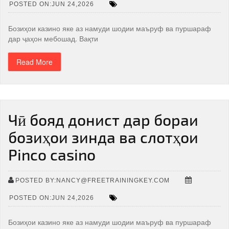
POSTED ON:JUN 24,2026
Бозиҳои казино яке аз намуди шодии маъруф ва пуршараф
дар ҷаҳон мебошад. Вақти
Read More
Чӣ бояд донист дар бораи
бозиҳои зинда ва слотҳои
Pinco casino
POSTED BY:NANCY@FREETRAININGKEY.COM
POSTED ON:JUN 24,2026
Бозиҳои казино яке аз намуди шодии маъруф ва пуршараф