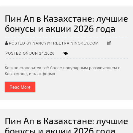
Пин Ап в Казахстане: лучшие
бонусы и акции 2026 года
POSTED BY:NANCY@FREETRAININGKEY.COM
POSTED ON:JUN 24,2026
Казино становится всё более популярным развлечением в
Казахстане, и платформа
Read More
Пин Ап в Казахстане: лучшие
бонусы и акции 2026 года