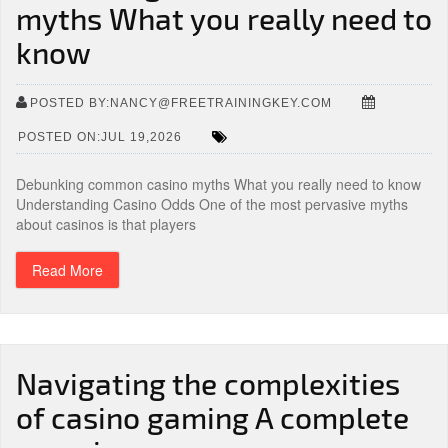
myths What you really need to
know
POSTED BY:NANCY@FREETRAININGKEY.COM
POSTED ON:JUL 19,2026
Debunking common casino myths What you really need to know
Understanding Casino Odds One of the most pervasive myths
about casinos is that players
Read More
Navigating the complexities
of casino gaming A complete