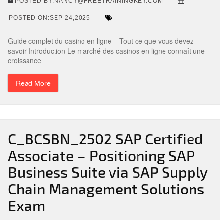
POSTED BY:NANCY@FREETRAININGKEY.COM
POSTED ON:SEP 24,2025
Guide complet du casino en ligne – Tout ce que vous devez
savoir Introduction Le marché des casinos en ligne connaît une
croissance
Read More
C_BCSBN_2502 SAP Certified
Associate – Positioning SAP
Business Suite via SAP Supply
Chain Management Solutions
Exam