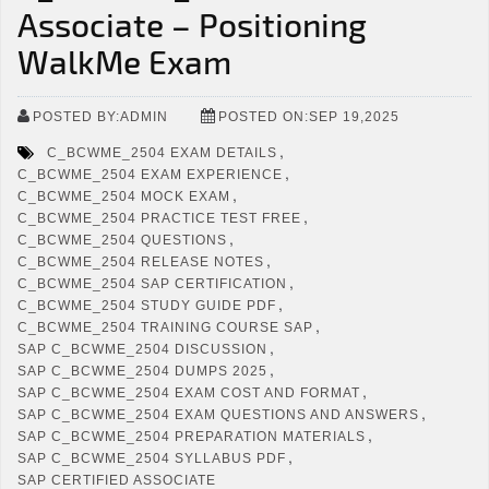
Associate – Positioning
WalkMe Exam
POSTED BY:ADMIN
POSTED ON:SEP 19,2025
,
C_BCWME_2504 EXAM DETAILS
,
C_BCWME_2504 EXAM EXPERIENCE
,
C_BCWME_2504 MOCK EXAM
,
C_BCWME_2504 PRACTICE TEST FREE
,
C_BCWME_2504 QUESTIONS
,
C_BCWME_2504 RELEASE NOTES
,
C_BCWME_2504 SAP CERTIFICATION
,
C_BCWME_2504 STUDY GUIDE PDF
,
C_BCWME_2504 TRAINING COURSE SAP
,
SAP C_BCWME_2504 DISCUSSION
,
SAP C_BCWME_2504 DUMPS 2025
,
SAP C_BCWME_2504 EXAM COST AND FORMAT
,
SAP C_BCWME_2504 EXAM QUESTIONS AND ANSWERS
,
SAP C_BCWME_2504 PREPARATION MATERIALS
,
SAP C_BCWME_2504 SYLLABUS PDF
SAP CERTIFIED ASSOCIATE