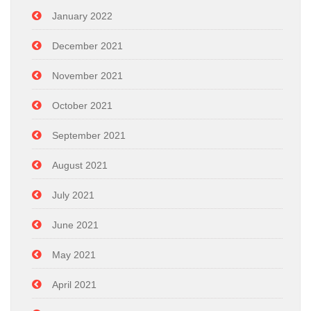
January 2022
December 2021
November 2021
October 2021
September 2021
August 2021
July 2021
June 2021
May 2021
April 2021