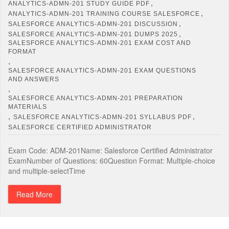
,
ANALYTICS-ADMN-201 STUDY GUIDE PDF
,
ANALYTICS-ADMN-201 TRAINING COURSE SALESFORCE
,
SALESFORCE ANALYTICS-ADMN-201 DISCUSSION
,
SALESFORCE ANALYTICS-ADMN-201 DUMPS 2025
SALESFORCE ANALYTICS-ADMN-201 EXAM COST AND
FORMAT
,
SALESFORCE ANALYTICS-ADMN-201 EXAM QUESTIONS
AND ANSWERS
,
SALESFORCE ANALYTICS-ADMN-201 PREPARATION
MATERIALS
,
,
SALESFORCE ANALYTICS-ADMN-201 SYLLABUS PDF
SALESFORCE CERTIFIED ADMINISTRATOR
Exam Code: ADM-201Name: Salesforce Certified Administrator
ExamNumber of Questions: 60Question Format: Multiple-choice
and multiple-selectTime
Read More