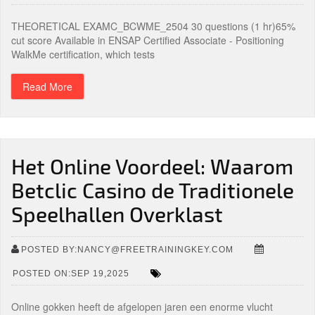
THEORETICAL EXAMC_BCWME_2504 30 questions (1 hr)65%
cut score Available in ENSAP Certified Associate - Positioning
WalkMe certification, which tests
Read More
Het Online Voordeel: Waarom
Betclic Casino de Traditionele
Speelhallen Overklast
POSTED BY:NANCY@FREETRAININGKEY.COM
POSTED ON:SEP 19,2025
Online gokken heeft de afgelopen jaren een enorme vlucht