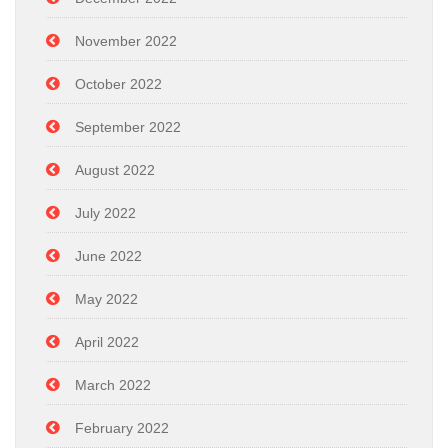
November 2022
October 2022
September 2022
August 2022
July 2022
June 2022
May 2022
April 2022
March 2022
February 2022