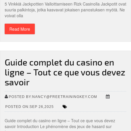
5 Vinkkiä Jackpottien Valloittamiseen Rizk Casinolla Jackpotit ovat
suuria palkintoja, jotka kasvavat jokaisen panostuksen myötä. Ne
voivat olla
Read More
Guide complet du casino en
ligne – Tout ce que vous devez
savoir
POSTED BY:NANCY@FREETRAININGKEY.COM
POSTED ON:SEP 26,2025
Guide complet du casino en ligne – Tout ce que vous devez
savoir Introduction Le phénomène des jeux de hasard sur