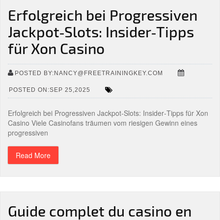
Erfolgreich bei Progressiven
Jackpot‑Slots: Insider‑Tipps
für Xon Casino
POSTED BY:NANCY@FREETRAININGKEY.COM
POSTED ON:SEP 25,2025
Erfolgreich bei Progressiven Jackpot‑Slots: Insider‑Tipps für Xon
Casino Viele Casinofans träumen vom riesigen Gewinn eines
progressiven
Read More
Guide complet du casino en