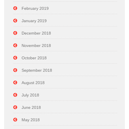
February 2019
January 2019
December 2018
November 2018
October 2018
September 2018
August 2018
July 2018
June 2018
May 2018