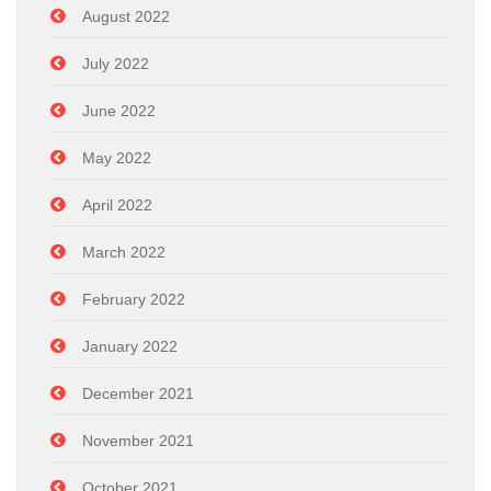
August 2022
July 2022
June 2022
May 2022
April 2022
March 2022
February 2022
January 2022
December 2021
November 2021
October 2021