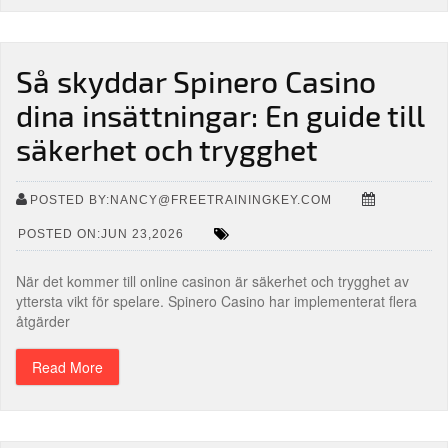
Så skyddar Spinero Casino
dina insättningar: En guide till
säkerhet och trygghet
POSTED BY:NANCY@FREETRAININGKEY.COM
POSTED ON:JUN 23,2026
När det kommer till online casinon är säkerhet och trygghet av
yttersta vikt för spelare. Spinero Casino har implementerat flera
åtgärder
Read More