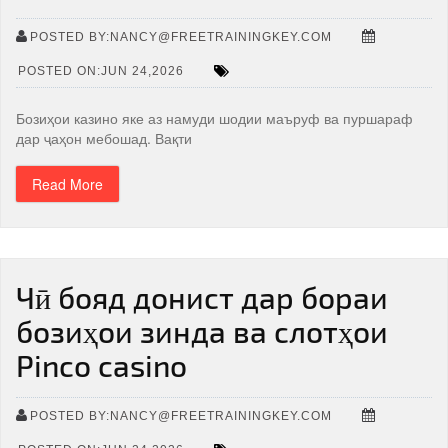
POSTED BY:NANCY@FREETRAININGKEY.COM
POSTED ON:JUN 24,2026
Бозиҳои казино яке аз намуди шодии маъруф ва пуршараф
дар ҷаҳон мебошад. Вақти
Read More
Чӣ бояд донист дар бораи
бозиҳои зинда ва слотҳои
Pinco casino
POSTED BY:NANCY@FREETRAININGKEY.COM