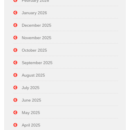
February 2026
January 2026
December 2025
November 2025
October 2025
September 2025
August 2025
July 2025
June 2025
May 2025
April 2025