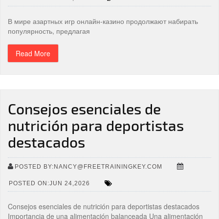
В мире азартных игр онлайн-казино продолжают набирать
популярность, предлагая
Read More
Consejos esenciales de
nutrición para deportistas
destacados
POSTED BY:NANCY@FREETRAININGKEY.COM
POSTED ON:JUN 24,2026
Consejos esenciales de nutrición para deportistas destacados
Importancia de una alimentación balanceada Una alimentación