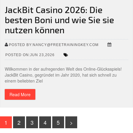
JackBit Casino 2026: Die
besten Boni und wie Sie sie
nutzen können
POSTED BY:NANCY@FREETRAININGKEY.COM
POSTED ON:JUN 23,2026
Willkommen in der aufregenden Welt des Online-Glücksspiels!
JackBit Casino, gegründet im Jahr 2020, hat sich schnell zu
einem beliebten Ziel
Read More
1
2
3
4
5
>