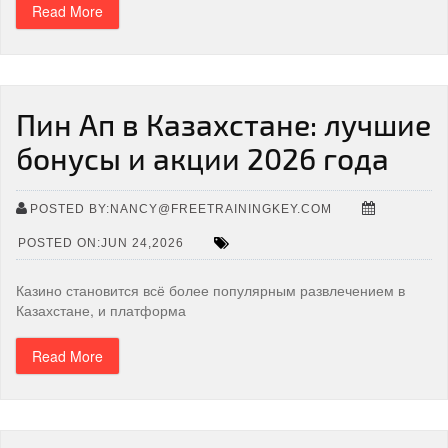
Read More
Пин Ап в Казахстане: лучшие
бонусы и акции 2026 года
POSTED BY:NANCY@FREETRAININGKEY.COM
POSTED ON:JUN 24,2026
Казино становится всё более популярным развлечением в
Казахстане, и платформа
Read More