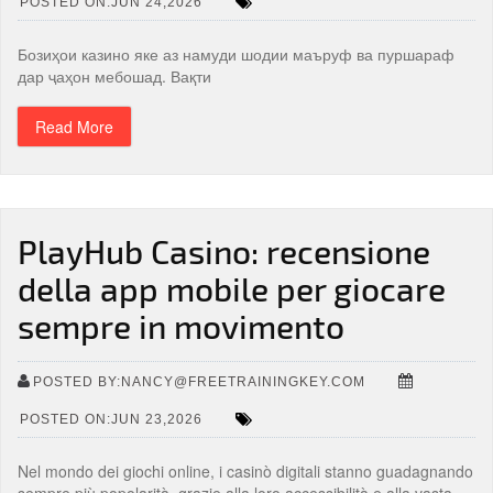
POSTED ON:JUN 24,2026
Бозиҳои казино яке аз намуди шодии маъруф ва пуршараф
дар ҷаҳон мебошад. Вақти
Read More
PlayHub Casino: recensione
della app mobile per giocare
sempre in movimento
POSTED BY:NANCY@FREETRAININGKEY.COM
POSTED ON:JUN 23,2026
Nel mondo dei giochi online, i casinò digitali stanno guadagnando