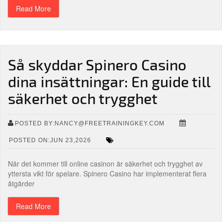
Read More
Så skyddar Spinero Casino
dina insättningar: En guide till
säkerhet och trygghet
POSTED BY:NANCY@FREETRAININGKEY.COM
POSTED ON:JUN 23,2026
När det kommer till online casinon är säkerhet och trygghet av
yttersta vikt för spelare. Spinero Casino har implementerat flera
åtgärder
Read More