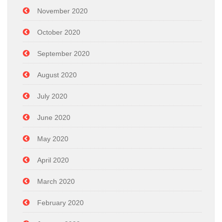
November 2020
October 2020
September 2020
August 2020
July 2020
June 2020
May 2020
April 2020
March 2020
February 2020