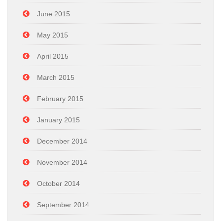
June 2015
May 2015
April 2015
March 2015
February 2015
January 2015
December 2014
November 2014
October 2014
September 2014