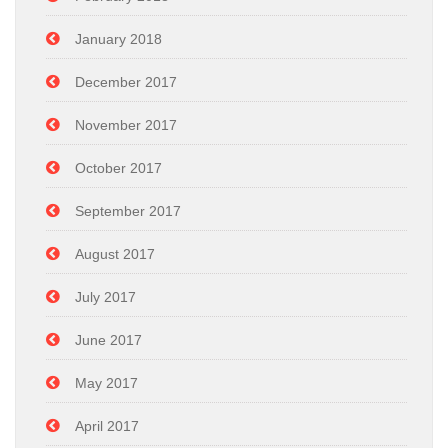
January 2018
December 2017
November 2017
October 2017
September 2017
August 2017
July 2017
June 2017
May 2017
April 2017