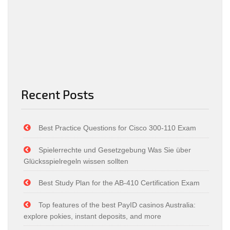
Recent Posts
Best Practice Questions for Cisco 300-110 Exam
Spielerrechte und Gesetzgebung Was Sie über
Glücksspielregeln wissen sollten
Best Study Plan for the AB-410 Certification Exam
Top features of the best PayID casinos Australia:
explore pokies, instant deposits, and more