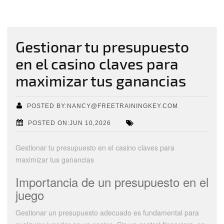
Gestionar tu presupuesto
en el casino claves para
maximizar tus ganancias
POSTED BY:NANCY@FREETRAININGKEY.COM
POSTED ON:JUN 10,2026
Gestionar tu presupuesto en el casino claves para
maximizar tus ganancias
Importancia de un presupuesto en el
juego
Gestionar un presupuesto adecuado es fundamental para