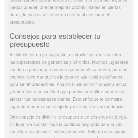
juegos pueden ofrecer mejores probabilidades en ciertas
horas, lo cual es útil tener en cuenta al gestionar el
presupuesto.
Consejos para establecer tu
presupuesto
Al establecer un presupuesto, es crucial ser realista sobre
las expectativas de ganancias y pérdidas. Muchos jugadores
tienden a pensar que pueden ganar continuamente, pero es
esencial recordar que los juegos de azar están diseñados
para ser impredecibles. Analiza tu situación financiera actual
y determina una cantidad que puedas permitirte perder sin
afectar tus necesidades diarias. Este enfoque te permitirá
jugar de manera más relajada y disfrutar de la experiencia.
Otro consejo es dividir el presupuesto en sesiones de juego.
En lugar de apostar toda la cantidad asignada de una vez,
considera establecer límites por sesión. Esto no solo ayuda