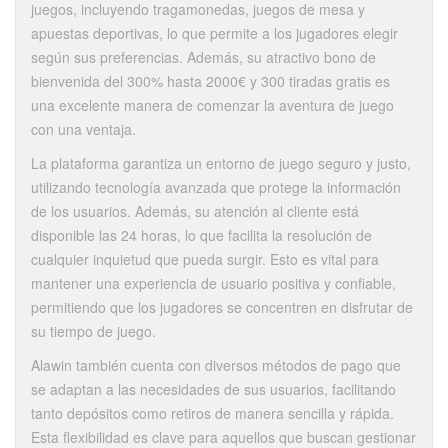
juegos, incluyendo tragamonedas, juegos de mesa y
apuestas deportivas, lo que permite a los jugadores elegir
según sus preferencias. Además, su atractivo bono de
bienvenida del 300% hasta 2000€ y 300 tiradas gratis es
una excelente manera de comenzar la aventura de juego
con una ventaja.
La plataforma garantiza un entorno de juego seguro y justo,
utilizando tecnología avanzada que protege la información
de los usuarios. Además, su atención al cliente está
disponible las 24 horas, lo que facilita la resolución de
cualquier inquietud que pueda surgir. Esto es vital para
mantener una experiencia de usuario positiva y confiable,
permitiendo que los jugadores se concentren en disfrutar de
su tiempo de juego.
Alawin también cuenta con diversos métodos de pago que
se adaptan a las necesidades de sus usuarios, facilitando
tanto depósitos como retiros de manera sencilla y rápida.
Esta flexibilidad es clave para aquellos que buscan gestionar