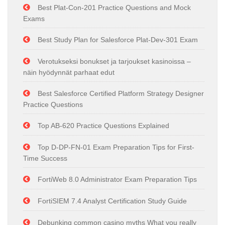
Best Plat-Con-201 Practice Questions and Mock
Exams
Best Study Plan for Salesforce Plat-Dev-301 Exam
Verotukseksi bonukset ja tarjoukset kasinoissa –
näin hyödynnät parhaat edut
Best Salesforce Certified Platform Strategy Designer
Practice Questions
Top AB-620 Practice Questions Explained
Top D-DP-FN-01 Exam Preparation Tips for First-
Time Success
FortiWeb 8.0 Administrator Exam Preparation Tips
FortiSIEM 7.4 Analyst Certification Study Guide
Debunking common casino myths What you really