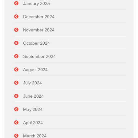
January 2025
December 2024
November 2024
October 2024
September 2024
August 2024
July 2024
June 2024
May 2024
April 2024
March 2024