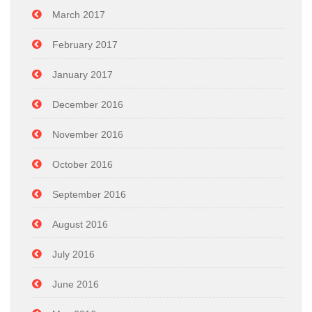
March 2017
February 2017
January 2017
December 2016
November 2016
October 2016
September 2016
August 2016
July 2016
June 2016