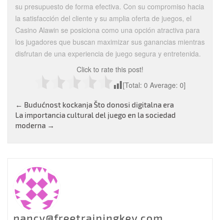
su presupuesto de forma efectiva. Con su compromiso hacia
la satisfacción del cliente y su amplia oferta de juegos, el
Casino Alawin se posiciona como una opción atractiva para
los jugadores que buscan maximizar sus ganancias mientras
disfrutan de una experiencia de juego segura y entretenida.
Click to rate this post!
[Total:
0
Average:
0
]
Post
←
Budućnost kockanja Što donosi digitalna era
La importancia cultural del juego en la sociedad
navigation
moderna
→
nancy@freetrainingkey.com