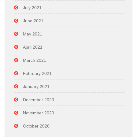
July 2021
June 2021
May 2021
April 2021
March 2021
February 2021
January 2021
December 2020
November 2020
October 2020