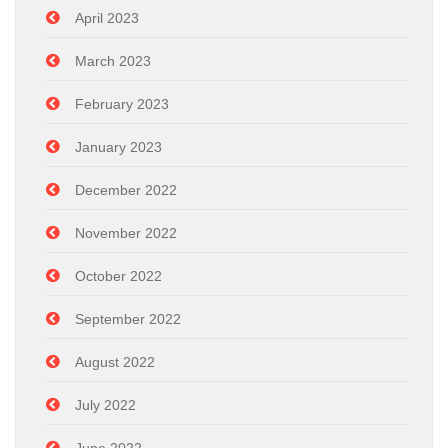
April 2023
March 2023
February 2023
January 2023
December 2022
November 2022
October 2022
September 2022
August 2022
July 2022