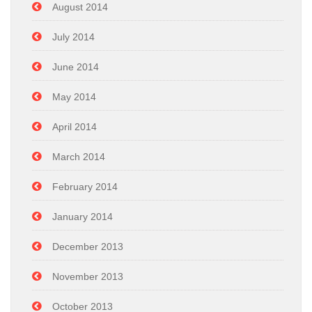
August 2014
July 2014
June 2014
May 2014
April 2014
March 2014
February 2014
January 2014
December 2013
November 2013
October 2013