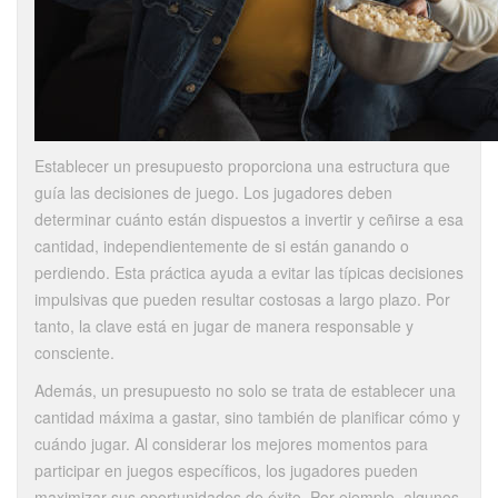
Establecer un presupuesto proporciona una estructura que
guía las decisiones de juego. Los jugadores deben
determinar cuánto están dispuestos a invertir y ceñirse a esa
cantidad, independientemente de si están ganando o
perdiendo. Esta práctica ayuda a evitar las típicas decisiones
impulsivas que pueden resultar costosas a largo plazo. Por
tanto, la clave está en jugar de manera responsable y
consciente.
Además, un presupuesto no solo se trata de establecer una
cantidad máxima a gastar, sino también de planificar cómo y
cuándo jugar. Al considerar los mejores momentos para
participar en juegos específicos, los jugadores pueden
maximizar sus oportunidades de éxito. Por ejemplo, algunos