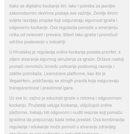
Kako se digitalno kockanje širi, tako i potreba za jasnijim
zakonodavnim okvirima postaje sve važnija. Zemlje širom
svijeta razvijaju propise koji osiguravaju sigurnost igrača i
odgovorno kockanje. Ova regulacija pomaže u smanjenju
rizika od ovisnosti i prevara, štiteći tako igrače i promičući
održivo poslovanje u industriji.
U Hrvatskoj je regulacija online kockanja postala prioritet, s
ciljem stvaranja sigurnog okruženja za igrače. Država nastoji
pronaći ravnotežu između poticanja poslovnog razvoja i
zaštite potrošača. Licencirane platforme, kao što je
VegasHero, pridržavaju se strogih pravila koja osiguravaju
transparentnost i pravičnost igara.
Uz sve to, važno je educirati igrače o rizicima i odgovornom
kockanju. Pružatelji usluga kockanja, uključujući online
platforme, trebaju biti odgovorni i nuditi resurse koji pomažu
igračima da prepoznaju kada treba prestati. Ova kombinacija
regulacija i edukacije može pomoći u stvaranju zdravijeg
okruženja za sve sudionike u industriji kockanja.