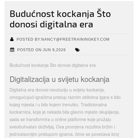
Budućnost kockanja Što
donosi digitalna era
POSTED BY:NANCY@FREETRAININGKEY.COM
POSTED ON:JUN 9,2026
Budućnost kockanja Što donosi digitalna era
Digitalizacija u svijetu kockanja
Digitalna era donosi revoluciju u svijetu kockanja,
omogućujući igračima pristup raznim oblicima igara s bilo
kojeg mjesta i u bilo kojem trenutku. Tradicionalna
kockarnica, koja je nekada bila glavno mjesto okupljanja,
sada se transformira u online platforme koje pružaju
sveobuhvatan doživljaj. Ova promjena rezultira bržim i
jednostavnijim pristupom igrama, čime se povećava broj