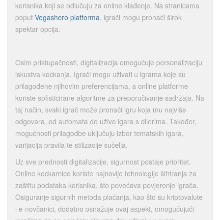
korisnika koji se odlučuju za online klađenje. Na stranicama
poput
Vegashero platforma
, igrači mogu pronaći širok
spektar opcija.
Osim pristupačnosti, digitalizacija omogućuje personalizaciju
iskustva kockanja. Igrači mogu uživati u igrama koje su
prilagođene njihovim preferencijama, a online platforme
koriste sofisticirane algoritme za preporučivanje sadržaja. Na
taj način, svaki igrač može pronaći igru koja mu najviše
odgovara, od automata do uživo igara s dilerima. Također,
mogućnosti prilagodbe uključuju izbor tematskih igara,
varijacija pravila te stilizacije sučelja.
Uz sve prednosti digitalizacije, sigurnost postaje prioritet.
Online kockarnice koriste najnovije tehnologije šifriranja za
zaštitu podataka korisnika, što povećava povjerenje igrača.
Osiguranje sigurnih metoda plaćanja, kao što su kriptovalute
i e-novčanici, dodatno osnažuje ovaj aspekt, omogućujući