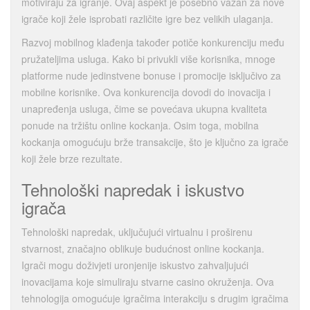
motiviraju za igranje. Ovaj aspekt je posebno važan za nove
igrače koji žele isprobati različite igre bez velikih ulaganja.
Razvoj mobilnog klađenja također potiče konkurenciju među
pružateljima usluga. Kako bi privukli više korisnika, mnoge
platforme nude jedinstvene bonuse i promocije isključivo za
mobilne korisnike. Ova konkurencija dovodi do inovacija i
unapređenja usluga, čime se povećava ukupna kvaliteta
ponude na tržištu online kockanja. Osim toga, mobilna
kockanja omogućuju brže transakcije, što je ključno za igrače
koji žele brze rezultate.
Tehnološki napredak i iskustvo
igrača
Tehnološki napredak, uključujući virtualnu i proširenu
stvarnost, značajno oblikuje budućnost online kockanja.
Igrači mogu doživjeti uronjenije iskustvo zahvaljujući
inovacijama koje simuliraju stvarne casino okruženja. Ova
tehnologija omogućuje igračima interakciju s drugim igračima