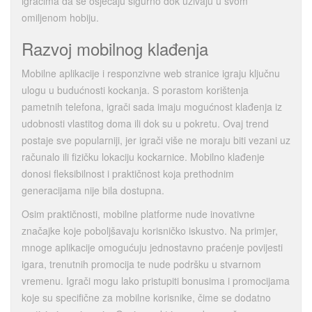
igračima da se osjećaju sigurno dok uživaju u svom
omiljenom hobiju.
Razvoj mobilnog klađenja
Mobilne aplikacije i responzivne web stranice igraju ključnu
ulogu u budućnosti kockanja. S porastom korištenja
pametnih telefona, igrači sada imaju mogućnost klađenja iz
udobnosti vlastitog doma ili dok su u pokretu. Ovaj trend
postaje sve popularniji, jer igrači više ne moraju biti vezani uz
računalo ili fizičku lokaciju kockarnice. Mobilno klađenje
donosi fleksibilnost i praktičnost koja prethodnim
generacijama nije bila dostupna.
Osim praktičnosti, mobilne platforme nude inovativne
značajke koje poboljšavaju korisničko iskustvo. Na primjer,
mnoge aplikacije omogućuju jednostavno praćenje povijesti
igara, trenutnih promocija te nude podršku u stvarnom
vremenu. Igrači mogu lako pristupiti bonusima i promocijama
koje su specifične za mobilne korisnike, čime se dodatno