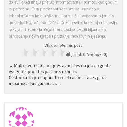
da svi igrači imaju pristup informacijama i pomoći kad god im
je potrebna. Ova predanost korisnicima, zajedno s
tehnologijama koje platforma koristi, čini Vegashero jednim
od vodećih igrača na tržištu. Dok se svijet kockanja nastavlja
razvijati, Recenzija Vegashero casina će biti ključna za
privlačenje novih igrača i pružanje inovativnih rješenja.
Click to rate this post!
[Total:
0
Average:
0
]
Post
←
Maîtriser les techniques avancées du jeu un guide
essentiel pour les parieurs experts
navigation
Gestionar tu presupuesto en el casino claves para
maximizar tus ganancias
→