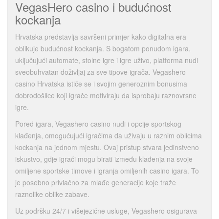
VegasHero casino i budućnost
kockanja
Hrvatska predstavlja savršeni primjer kako digitalna era
oblikuje budućnost kockanja. S bogatom ponudom igara,
uključujući automate, stolne igre i igre uživo, platforma nudi
sveobuhvatan doživljaj za sve tipove igrača. Vegashero
casino Hrvatska ističe se i svojim generoznim bonusima
dobrodošlice koji igrače motiviraju da isprobaju raznovrsne
igre.
Pored igara, Vegashero casino nudi i opcije sportskog
klađenja, omogućujući igračima da uživaju u raznim oblicima
kockanja na jednom mjestu. Ovaj pristup stvara jedinstveno
iskustvo, gdje igrači mogu birati između klađenja na svoje
omiljene sportske timove i igranja omiljenih casino igara. To
je posebno privlačno za mlađe generacije koje traže
raznolike oblike zabave.
Uz podršku 24/7 i višejezične usluge, Vegashero osigurava