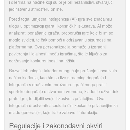
i dilerima na načine koji su prije bili nezamislivi, stvarajući
jedinstvenu atmosferu online.
Pored toga, umjetna inteligencija (AI) igra sve značajniju
ulogu u optimizaciji igara i korisničkih iskustava. AI može
analizirati ponašanje igrača, preporučiti igre koje bi im se
mogle svidjeti, te čak pomoći u održavanju sigurnosti na
platformama. Ova personalizacija pomaže u izgradnji
povjerenja i lojalnosti među igračima, što je ključno za
održavanje konkurentnosti na tržištu.
Razvoj tehnologije također omogućuje pružanje inovativnih
načina klađenja, kao što su live streaming događaja i
integracija s društvenim mrežama. Igrači mogu pratiti
sportske događaje u stvarnom vremenu, klađenje uživo dok
prate igru, te dijeliti svoje iskustvo s prijateljima. Ova
integracija društvenih aspekata čini kockanje privlačnijim za
mlađe generacije, koje traže zabavu i interakciju.
Regulacije i zakonodavni okviri