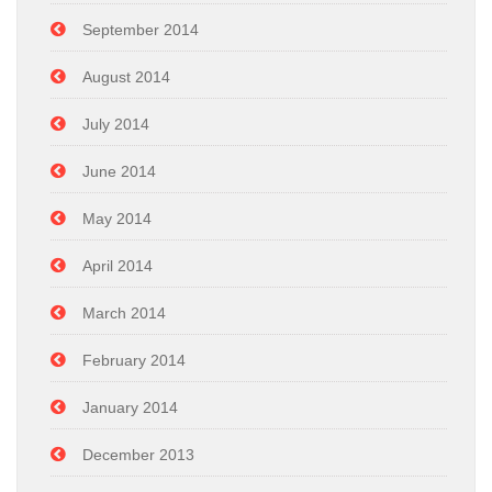
September 2014
August 2014
July 2014
June 2014
May 2014
April 2014
March 2014
February 2014
January 2014
December 2013