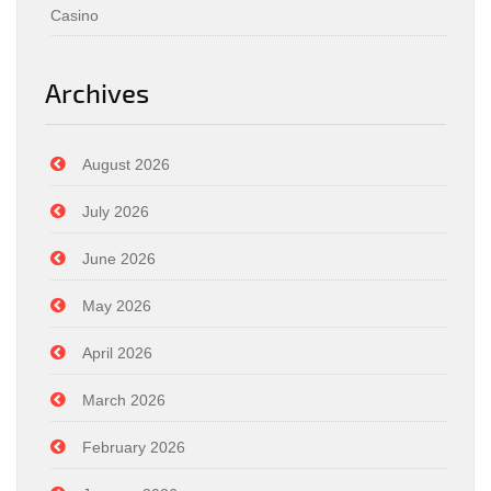
Casino
Archives
August 2026
July 2026
June 2026
May 2026
April 2026
March 2026
February 2026