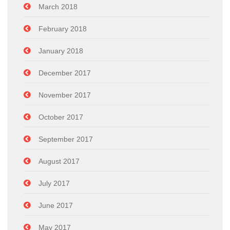
March 2018
February 2018
January 2018
December 2017
November 2017
October 2017
September 2017
August 2017
July 2017
June 2017
May 2017