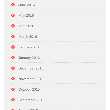
June 2016
May 2016
April 2016
March 2016
February 2016
January 2016
December 2015
November 2015
October 2015
September 2015