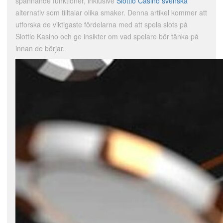
spännande funktioner, inklusive
Slottio Casino svenska
alternativ som tilltalar olika smaker. Denna artikel kommer att
utforska de viktigaste fördelarna med att spela slots på
Slottio Kasino och ge insikter om vad spelare bör tänka på
innan de börjar.