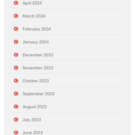
April 2024
March 2024
February 2024
January 2024
December 2023
November 2023
October 2023
September 2023
August 2023
July 2023
June 2023