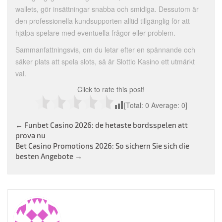
wallets, gör insättningar snabba och smidiga. Dessutom är
den professionella kundsupporten alltid tillgänglig för att
hjälpa spelare med eventuella frågor eller problem.
Sammanfattningsvis, om du letar efter en spännande och
säker plats att spela slots, så är Slottio Kasino ett utmärkt
val.
Click to rate this post!
[Total:
0
Average:
0
]
Post
←
Funbet Casino 2026: de hetaste bordsspelen att
prova nu
navigation
Bet Casino Promotions 2026: So sichern Sie sich die
besten Angebote
→