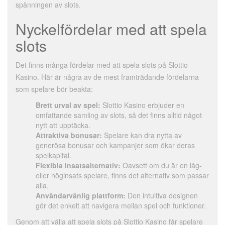
spänningen av slots.
Nyckelfördelar med att spela
slots
Det finns många fördelar med att spela slots på Slottio
Kasino. Här är några av de mest framträdande fördelarna
som spelare bör beakta:
Brett urval av spel:
Slottio Kasino erbjuder en
omfattande samling av slots, så det finns alltid något
nytt att upptäcka.
Attraktiva bonusar:
Spelare kan dra nytta av
generösa bonusar och kampanjer som ökar deras
spelkapital.
Flexibla insatsalternativ:
Oavsett om du är en låg-
eller höginsats spelare, finns det alternativ som passar
alla.
Användarvänlig plattform:
Den intuitiva designen
gör det enkelt att navigera mellan spel och funktioner.
Genom att välja att spela slots på Slottio Kasino får spelare