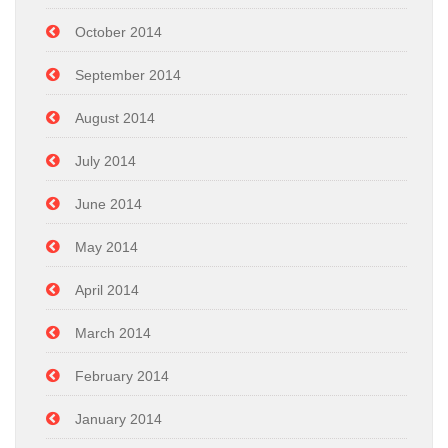
October 2014
September 2014
August 2014
July 2014
June 2014
May 2014
April 2014
March 2014
February 2014
January 2014