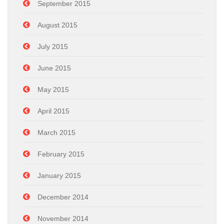
September 2015
August 2015
July 2015
June 2015
May 2015
April 2015
March 2015
February 2015
January 2015
December 2014
November 2014