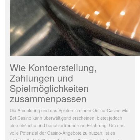
Wie Kontoerstellung,
Zahlungen und
Spielmöglichkeiten
zusammenpassen
Die Anmeldung und das Spielen in einem Online-Casino wie
Bet Casino kann überwältigend erscheinen, bietet jedoch
eine einfache und benutzerfreundliche Erfahrung. Um das
volle Potenzial der Casino-Angebote zu nutzen, ist es