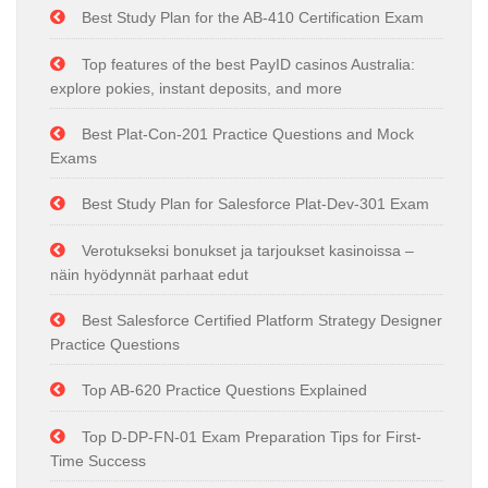
Best Study Plan for the AB-410 Certification Exam
Top features of the best PayID casinos Australia:
explore pokies, instant deposits, and more
Best Plat-Con-201 Practice Questions and Mock
Exams
Best Study Plan for Salesforce Plat-Dev-301 Exam
Verotukseksi bonukset ja tarjoukset kasinoissa –
näin hyödynnät parhaat edut
Best Salesforce Certified Platform Strategy Designer
Practice Questions
Top AB-620 Practice Questions Explained
Top D-DP-FN-01 Exam Preparation Tips for First-
Time Success