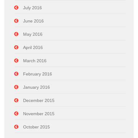
July 2016
June 2016
May 2016
April 2016
March 2016
February 2016
January 2016
December 2015
November 2015
October 2015