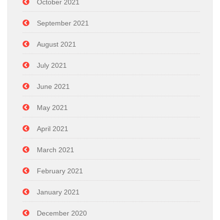
October 2021
September 2021
August 2021
July 2021
June 2021
May 2021
April 2021
March 2021
February 2021
January 2021
December 2020