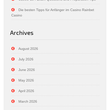
Die besten Tipps für Anfänger im Casino Rainbet
Casino
Archives
August 2026
July 2026
June 2026
May 2026
April 2026
March 2026