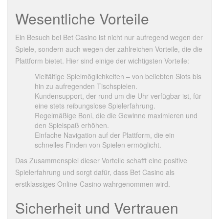
Wesentliche Vorteile
Ein Besuch bei Bet Casino ist nicht nur aufregend wegen der
Spiele, sondern auch wegen der zahlreichen Vorteile, die die
Plattform bietet. Hier sind einige der wichtigsten Vorteile:
Vielfältige Spielmöglichkeiten – von beliebten Slots bis
hin zu aufregenden Tischspielen.
Kundensupport, der rund um die Uhr verfügbar ist, für
eine stets reibungslose Spielerfahrung.
Regelmäßige Boni, die die Gewinne maximieren und
den Spielspaß erhöhen.
Einfache Navigation auf der Plattform, die ein
schnelles Finden von Spielen ermöglicht.
Das Zusammenspiel dieser Vorteile schafft eine positive
Spielerfahrung und sorgt dafür, dass Bet Casino als
erstklassiges Online-Casino wahrgenommen wird.
Sicherheit und Vertrauen