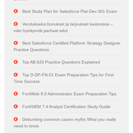
Best Study Plan for Salesforce Plat-Dev-301 Exam
Verotukseksi bonukset ja tarjoukset kasinoissa –
näin hyödynnät parhaat edut
Best Salesforce Certified Platform Strategy Designer
Practice Questions
Top AB-620 Practice Questions Explained
Top D-DP-FN-01 Exam Preparation Tips for First-
Time Success
FortiWeb 8.0 Administrator Exam Preparation Tips
FortiSIEM 7.4 Analyst Certification Study Guide
Debunking common casino myths What you really
need to know