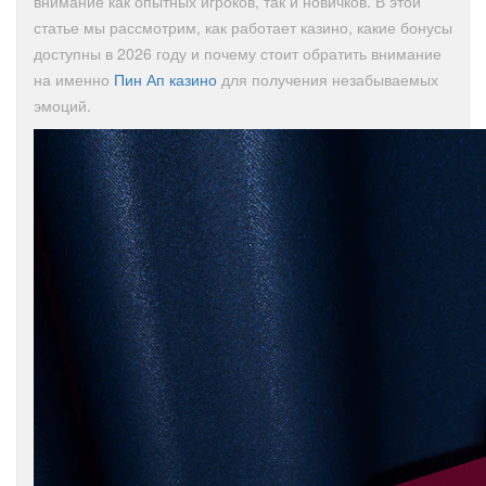
внимание как опытных игроков, так и новичков. В этой
статье мы рассмотрим, как работает казино, какие бонусы
доступны в 2026 году и почему стоит обратить внимание
на именно
Пин Ап казино
для получения незабываемых
эмоций.