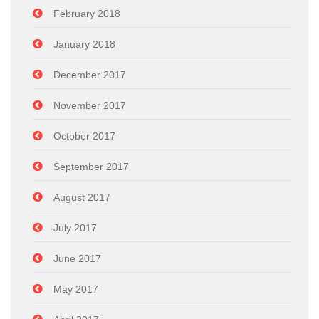
February 2018
January 2018
December 2017
November 2017
October 2017
September 2017
August 2017
July 2017
June 2017
May 2017