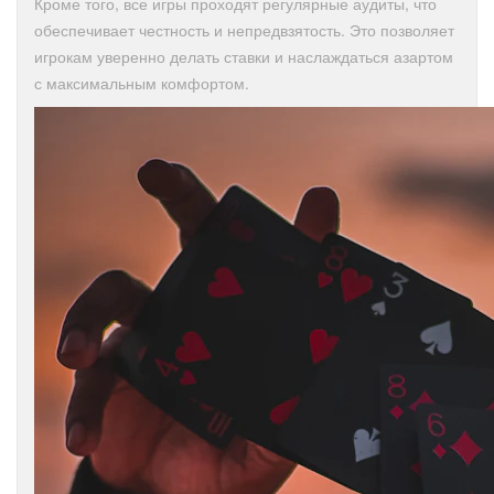
Кроме того, все игры проходят регулярные аудиты, что
обеспечивает честность и непредвзятость. Это позволяет
игрокам уверенно делать ставки и наслаждаться азартом
с максимальным комфортом.