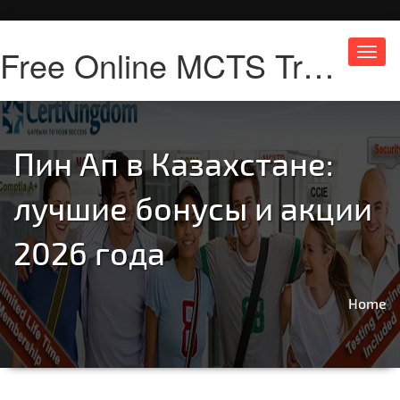
Free Online MCTS Training
Toggl
navig
Пин Ап в Казахстане:
лучшие бонусы и акции
2026 года
Home