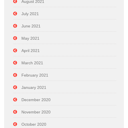
August 2021
July 2021
June 2021
May 2021
April 2021
March 2021
February 2021
January 2021
December 2020
November 2020
October 2020