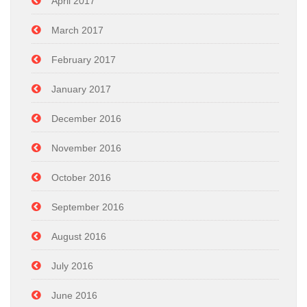
April 2017
March 2017
February 2017
January 2017
December 2016
November 2016
October 2016
September 2016
August 2016
July 2016
June 2016