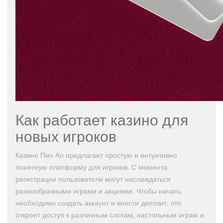
Как работает казино для
новых игроков
Казино Пин Ап предлагает простую и интуитивно
понятную платформу для игроков. С момента
регистрации пользователи могут наслаждаться
разнообразными играми и акциями. Чтобы начать,
необходимо создать аккаунт и внести депозит, что
откроет доступ к различным слотам, настольным играм и