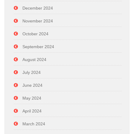
December 2024
November 2024
October 2024
September 2024
August 2024
July 2024
June 2024
May 2024
April 2024
March 2024