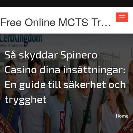
Free Online MCTS Training
Toggl
navig
Så skyddar Spinero
Casino dina insättningar:
En guide till säkerhet och
trygghet
Home