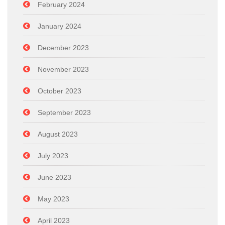
February 2024
January 2024
December 2023
November 2023
October 2023
September 2023
August 2023
July 2023
June 2023
May 2023
April 2023