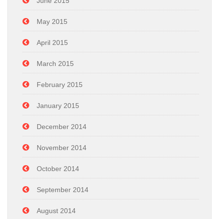
June 2015
May 2015
April 2015
March 2015
February 2015
January 2015
December 2014
November 2014
October 2014
September 2014
August 2014