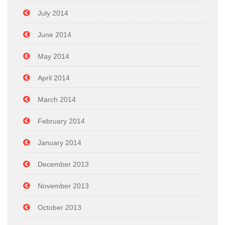
July 2014
June 2014
May 2014
April 2014
March 2014
February 2014
January 2014
December 2013
November 2013
October 2013