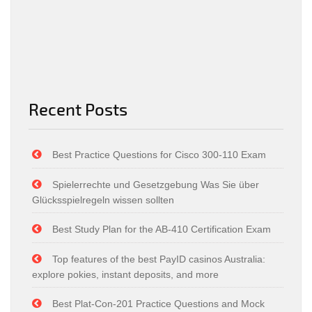
Recent Posts
Best Practice Questions for Cisco 300-110 Exam
Spielerrechte und Gesetzgebung Was Sie über
Glücksspielregeln wissen sollten
Best Study Plan for the AB-410 Certification Exam
Top features of the best PayID casinos Australia:
explore pokies, instant deposits, and more
Best Plat-Con-201 Practice Questions and Mock