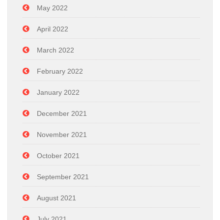
May 2022
April 2022
March 2022
February 2022
January 2022
December 2021
November 2021
October 2021
September 2021
August 2021
July 2021