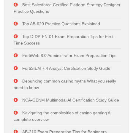
Best Salesforce Certified Platform Strategy Designer
Practice Questions
Top AB-620 Practice Questions Explained
Top D-DP-FN-01 Exam Preparation Tips for First-
Time Success
FortiWeb 8.0 Administrator Exam Preparation Tips
FortiSIEM 7.4 Analyst Certification Study Guide
Debunking common casino myths What you really
need to know
NCA-GENM Multimodal AI Certification Study Guide
Navigating the complexities of casino gaming A
complete overview
AB-210 Exam Preparation Tips for Beginners