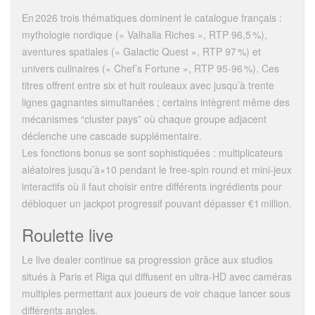
En 2026 trois thématiques dominent le catalogue français :
mythologie nordique (« Valhalla Riches », RTP 96,5 %),
aventures spatiales (« Galactic Quest », RTP 97 %) et
univers culinaires (« Chef’s Fortune », RTP 95‑96 %). Ces
titres offrent entre six et huit rouleaux avec jusqu’à trente
lignes gagnantes simultanées ; certains intègrent même des
mécanismes “cluster pays” où chaque groupe adjacent
déclenche une cascade supplémentaire.
Les fonctions bonus se sont sophisti­quées : multiplicateurs
aléatoires jusqu’à×10 pendant le free‑spin round et mini‑jeux
interactifs où il faut choisir entre différents ingrédients pour
débloquer un jackpot progressif pouvant dépasser €1 million.
Roulette live
Le live dealer continue sa progression grâce aux studios
situés à Paris et Riga qui diffusent en ultra‑HD avec caméras
multiples permettant aux joueurs de voir chaque lancer sous
différents angles.