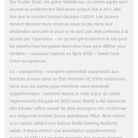
Sur le plan fiscal, les gains réalisés sur un casino agréé sont
soumis au prélèvement libératoire unique fixé à 30 % dès
lors que le montant annuel dépasse 1 500 €. Les joueurs
doivent déclarer leurs revenus issus du jeu dans leur
déclaration annuelle si ceux‑ci ne sont pas déjà prélevés à la
source par l’opérateur – ce qui est généralement le cas pour
les plateformes françaises licenciées mais peut différer pour
certains « nouveaux casinos en ligne 2026 » basés hors
Union européenne.
Le « passporting » européen permettait auparavant aux
licences émises dans un État membre UE d’être reconnues
dans tous les autres pays membres sans demande
supplémentaire ; toutefois depuis la mise à jour du cadre
réglementaire français en 2023 cette liberté a été restreinte
afin d’éviter l’afflux massif de sites étrangers non conformes
aux exigences locales (taxes spécifiques ANJ). Ainsi même
si un casino détient une licence Malta Gaming Authority
valide, il devra obtenir une autorisation supplémentaire
auprès de l’ANJ s’il souhaite accepter des joueurs français.