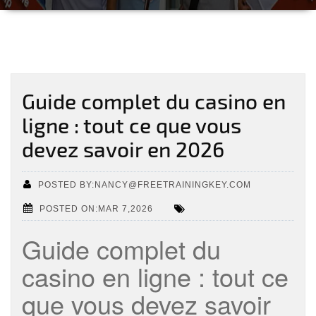
Guide complet du casino en
ligne : tout ce que vous
devez savoir en 2026
POSTED BY:NANCY@FREETRAININGKEY.COM
POSTED ON:MAR 7,2026
Guide complet du
casino en ligne : tout ce
que vous devez savoir