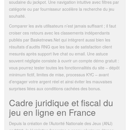
soudaine du jackpot. Une navigation intuitive avec filtres par
catégorie ou par fournisseur accélère la recherche du jeu
souhaité.
Comparer les avis utilisateurs n’est jamais suffisant ; il faut
croiser ces retours avec les classements indépendants
publiés par Basketnews.Net qui intègrent aussi bien les
résultats d’audits RNG que les taux de satisfaction client
mesurés après support live chat ou email. Une astuce
souvent négligée consiste à ouvrir un compte démo gratuit :
vous pourrez tester toutes les fonctionnalités du site – dépôt
minimum fictif, limites de mise, processus KYC – avant
d’engager votre argent réel et ainsi éviter les mauvaises
surprises liées aux conditions cachées des bonus.
Cadre juridique et fiscal du
jeu en ligne en France
Depuis la création de l’Autorité Nationale des Jeux (ANJ)