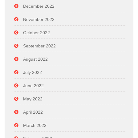
December 2022
November 2022
October 2022
September 2022
August 2022
July 2022
June 2022
May 2022
April 2022
March 2022