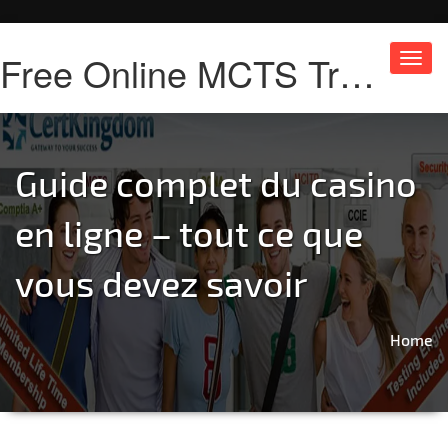
Free Online MCTS Training
Toggl
navig
Guide complet du casino
en ligne – tout ce que
vous devez savoir
Home