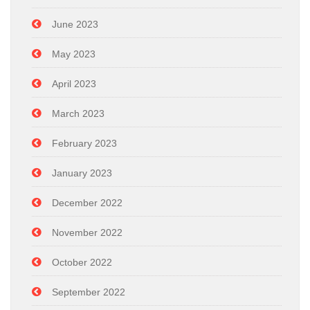
June 2023
May 2023
April 2023
March 2023
February 2023
January 2023
December 2022
November 2022
October 2022
September 2022