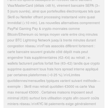
Visa/MasterCard (délais ≤48 h), virement bancaire SEPA (3–
5 jours ouvrés), ainsi que portefeuilles électroniques tels que
Skrill ou Neteller offrant processing instantané voire quasi
immédiat (<10 min). Les nouvelles alternatives comprennent
PayPal Gaming Pay & crypto-monnaies comme
Bitcoin/Ethereum où temps moyen varie entre cinq minutes
pour BTC Lightning Network jusqu’à trente minutes durant
congestion réseau.\n\nFrais associés diffèrent fortement :
carte bancaire souvent gratuite côté dépôt mais peut
engendrer frais supplémentaires (€2–€4) au retrait ; e-
wallets facturent parfois forfait fixe (€0–€2) tandis que crypto
supprime quasiment tous frais hors spread interne appliqué
par certaines plateformes (~0·25 %).\n\nLimites
quotidiennes/mensuelles typiques varient suivant méthode —
exemple ：Skrill max retrait quotidien €3000 vs carte Visa
max mensuel €5000 . Certaines maisons imposent seuil
minimal (€20) surtout lors utilisation crypto afin couvrir coûts
miniers réseau.\n\nKYC lié paiements exige généralement