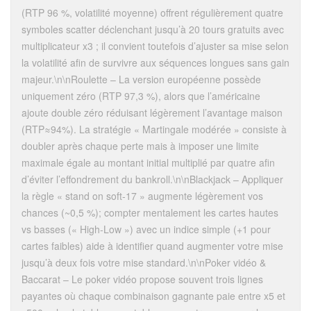
(RTP 96 %, volatilité moyenne) offrent régulièrement quatre
symboles scatter déclenchant jusqu’à 20 tours gratuits avec
multiplicateur x3 ; il convient toutefois d’ajuster sa mise selon
la volatilité afin de survivre aux séquences longues sans gain
majeur.\n\nRoulette – La version européenne possède
uniquement zéro (RTP 97,3 %), alors que l’américaine
ajoute double zéro réduisant légèrement l’avantage maison
(
RTP≈94%). La stratégie « Martingale modérée » consiste à
doubler après chaque perte mais à imposer une limite
maximale égale au montant initial multiplié par quatre afin
d’éviter l’effondrement du bankroll.\n\nBlackjack – Appliquer
la règle « stand on soft‑17 » augmente légèrement vos
chances (~0,5 %); compter mentalement les cartes hautes
vs basses (« High‑Low ») avec un indice simple (+1 pour
cartes faibles) aide à identifier quand augmenter votre mise
jusqu’à deux fois votre mise standard.\n\nPoker vidéo &
Baccarat – Le poker vidéo propose souvent trois lignes
payantes où chaque combinaison gagnante paie entre x5 et