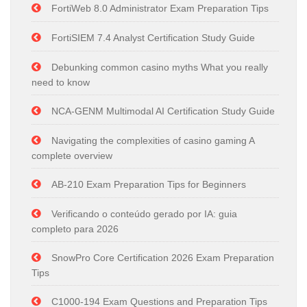
FortiWeb 8.0 Administrator Exam Preparation Tips
FortiSIEM 7.4 Analyst Certification Study Guide
Debunking common casino myths What you really
need to know
NCA-GENM Multimodal AI Certification Study Guide
Navigating the complexities of casino gaming A
complete overview
AB-210 Exam Preparation Tips for Beginners
Verificando o conteúdo gerado por IA: guia
completo para 2026
SnowPro Core Certification 2026 Exam Preparation
Tips
C1000-194 Exam Questions and Preparation Tips