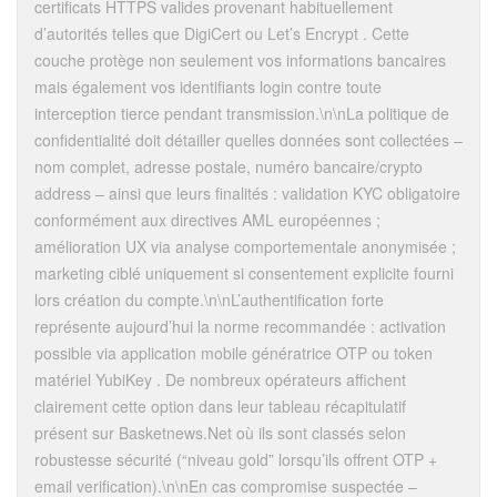
certificats HTTPS valides provenant habituellement
d’autorités telles que DigiCert ou Let’s Encrypt . Cette
couche protège non seulement vos informations bancaires
mais également vos identifiants login contre toute
interception tierce pendant transmission.\n\nLa politique de
confidentialité doit détailler quelles données sont collectées –
nom complet, adresse postale, numéro bancaire/crypto
address – ainsi que leurs finalités : validation KYC obligatoire
conformément aux directives AML européennes ;
amélioration UX via analyse comportementale anonymisée ;
marketing ciblé uniquement si consentement explicite fourni
lors création du compte.\n\nL’authentification forte
représente aujourd’hui la norme recommandée : activation
possible via application mobile génératrice OTP ou token
matériel YubiKey . De nombreux opérateurs affichent
clairement cette option dans leur tableau récapitulatif
présent sur Basketnews.Net où ils sont classés selon
robustesse sécurité (“niveau gold” lorsqu’ils offrent OTP +
email verification).\n\nEn cas compromise suspectée –