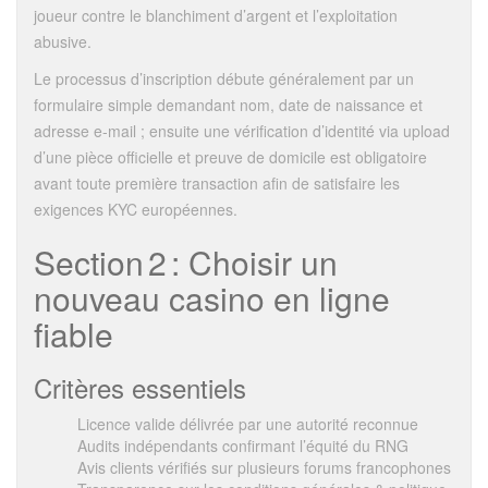
joueur contre le blanchiment d’argent et l’exploitation
abusive.
Le processus d’inscription débute généralement par un
formulaire simple demandant nom, date de naissance et
adresse e‑mail ; ensuite une vérification d’identité via upload
d’une pièce officielle et preuve de domicile est obligatoire
avant toute première transaction afin de satisfaire les
exigences KYC européennes.
Section 2 : Choisir un
nouveau casino en ligne
fiable
Critères essentiels
Licence valide délivrée par une autorité reconnue
Audits indépendants confirmant l’équité du RNG
Avis clients vérifiés sur plusieurs forums francophones