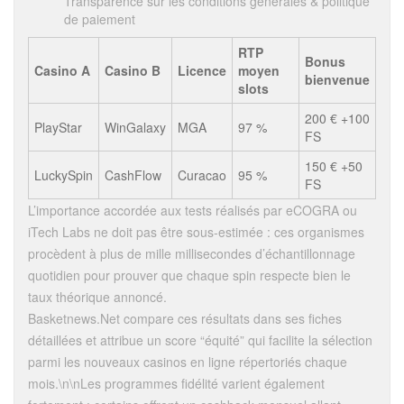
Transparence sur les conditions générales & politique
de paiement
RTP
Bonus
Casino A
Casino B
Licence
moyen
bienvenue
slots
200 € +100
PlayStar
WinGalaxy
MGA
97 %
FS
150 € +50
LuckySpin
CashFlow
Curacao
95 %
FS
L’importance accordée aux tests réalisés par eCOGRA ou
iTech Labs ne doit pas être sous‑estimée : ces organismes
procèdent à plus de mille millisecondes d’échantillonnage
quotidien pour prouver que chaque spin respecte bien le
taux théorique annoncé.
Basketnews.Net compare ces résultats dans ses fiches
détaillées et attribue un score “équité” qui facilite la sélection
parmi les nouveaux casinos en ligne répertoriés chaque
mois.\n\nLes programmes fidélité varient également