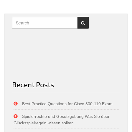
Recent Posts
Best Practice Questions for Cisco 300-110 Exam
Spielerrechte und Gesetzgebung Was Sie über
Glücksspielregeln wissen sollten