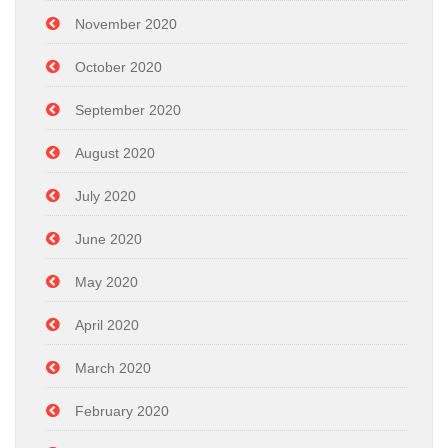
November 2020
October 2020
September 2020
August 2020
July 2020
June 2020
May 2020
April 2020
March 2020
February 2020