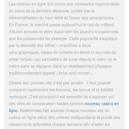
Les casinos en ligne ont connu une croissance exponentielle
au cours de la dernière décennie, portée par la
démocratisation du haut débit et l’essor des smartphones.
En France, le marché passe aujourd’hui le cap du milliard
d’euros annuels et attire aussi bien les joueurs occasionnels
que les passionnés de stratégie. Cette popularité s’explique
par la diversité des offres — machines à sous
ultra‑graphiques, tables de roulette en direct et tournois de
poker virtuel—qui permettent de jouer depuis le salon ou le
métro sans se déplacer dans un établissement physique
traditionnellement appelé « brick‑and‑mortar ».
Choisir son premier site n’est pas anodin : il faut pouvoir
comparer rapidement les licences, les bonus et la fiabilité
technique. C’est pourquoi il est essentiel de s’appuyer sur
des sites de comparaison fiables comme
nouveau casino en
ligne
. Basketnews.Net analyse chaque nouveau site de
casino en ligne selon des critères indépendants et publie des
classements actualisés chaque semaine afin d’aider les