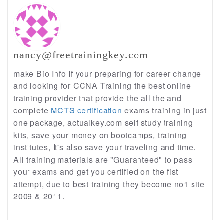
nancy@freetrainingkey.com
make Bio Info If your preparing for career change
and looking for CCNA Training the best online
training provider that provide the all the and
complete
MCTS certification
exams training in just
one package, actualkey.com self study training
kits, save your money on bootcamps, training
institutes, It's also save your traveling and time.
All training materials are "Guaranteed" to pass
your exams and get you certified on the fist
attempt, due to best training they become no1 site
2009 & 2011.