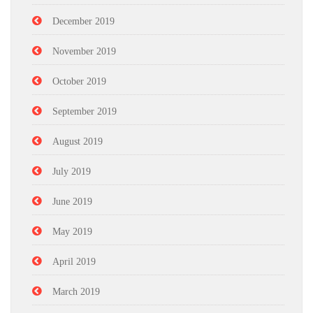
December 2019
November 2019
October 2019
September 2019
August 2019
July 2019
June 2019
May 2019
April 2019
March 2019