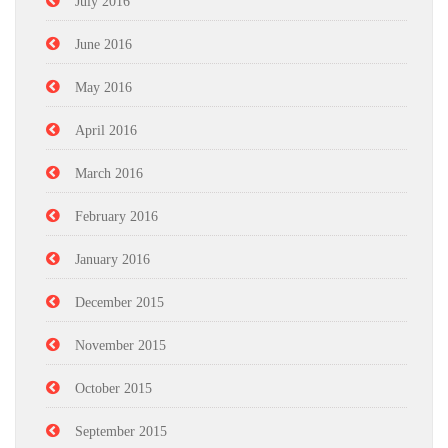
July 2016
June 2016
May 2016
April 2016
March 2016
February 2016
January 2016
December 2015
November 2015
October 2015
September 2015