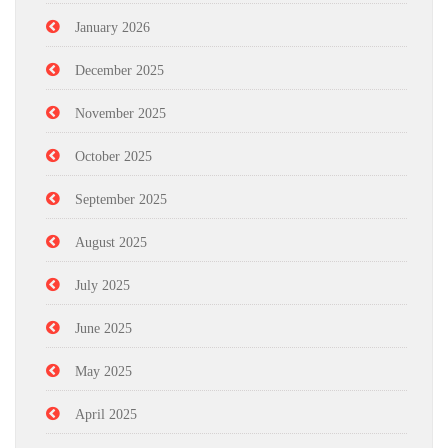
January 2026
December 2025
November 2025
October 2025
September 2025
August 2025
July 2025
June 2025
May 2025
April 2025