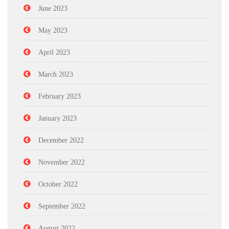
June 2023
May 2023
April 2023
March 2023
February 2023
January 2023
December 2022
November 2022
October 2022
September 2022
August 2022