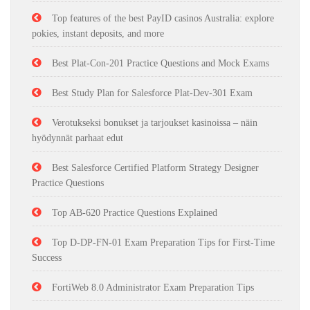
Top features of the best PayID casinos Australia: explore
pokies, instant deposits, and more
Best Plat-Con-201 Practice Questions and Mock Exams
Best Study Plan for Salesforce Plat-Dev-301 Exam
Verotukseksi bonukset ja tarjoukset kasinoissa – näin
hyödynnät parhaat edut
Best Salesforce Certified Platform Strategy Designer
Practice Questions
Top AB-620 Practice Questions Explained
Top D-DP-FN-01 Exam Preparation Tips for First-Time
Success
FortiWeb 8.0 Administrator Exam Preparation Tips