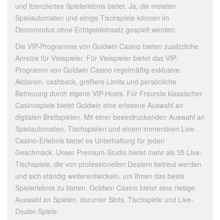
und lizenziertes Spielerlebnis bietet. Ja, die meisten
Spielautomaten und einige Tischspiele können im
Demomodus ohne Echtgeldeinsatz gespielt werden.
Die VIP-Programme von Goldwin Casino bieten zusätzliche
Anreize für Vielspieler. Für Vielspieler bietet das VIP-
Programm von Goldwin Casino regelmäßig exklusive
Aktionen, cashback, größere Limits und persönliche
Betreuung durch eigene VIP-Hosts. Für Freunde klassischer
Casinospiele bietet Goldwin eine erlesene Auswahl an
digitalen Brettspielen. Mit einer beeindruckenden Auswahl an
Spielautomaten, Tischspielen und einem immersiven Live-
Casino-Erlebnis bietet es Unterhaltung für jeden
Geschmack. Unser Premium-Studio bietet mehr als 35 Live-
Tischspiele, die von professionellen Dealern betreut werden
und sich ständig weiterentwickeln, um Ihnen das beste
Spielerlebnis zu bieten. Goldwin Casino bietet eine riesige
Auswahl an Spielen, darunter Slots, Tischspiele und Live-
Dealer-Spiele.