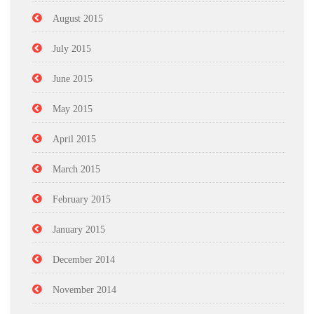
August 2015
July 2015
June 2015
May 2015
April 2015
March 2015
February 2015
January 2015
December 2014
November 2014