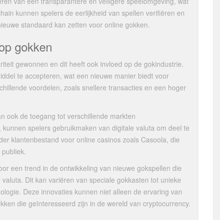
eëren van een transparantere en veiligere speelomgeving, wat
chain kunnen spelers de eerlijkheid van spellen verifiëren en
 nieuwe standaard kan zetten voor online gokken.
 op gokken
iteit gewonnen en dit heeft ook invloed op de gokindustrie.
iddel te accepteren, wat een nieuwe manier biedt voor
chillende voordelen, zoals snellere transacties en een hoger
an ook de toegang tot verschillende markten
, kunnen spelers gebruikmaken van digitale valuta om deel te
der klantenbestand voor online casinos zoals Casoola, die
publiek.
oor een trend in de ontwikkeling van nieuwe gokspellen die
e valuta. Dit kan variëren van speciale gokkasten tot unieke
ologie. Deze innovaties kunnen niet alleen de ervaring van
ken die geïnteresseerd zijn in de wereld van cryptocurrency.