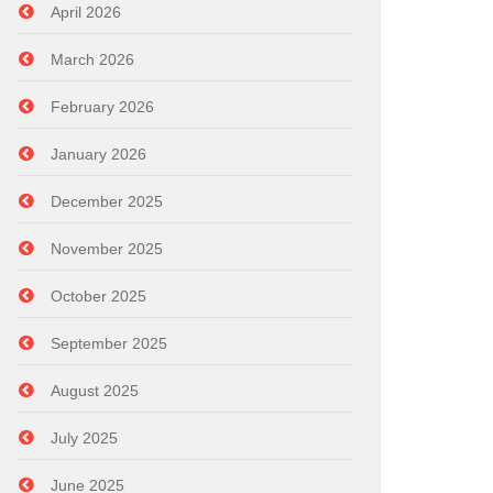
April 2026
March 2026
February 2026
January 2026
December 2025
November 2025
October 2025
September 2025
August 2025
July 2025
June 2025