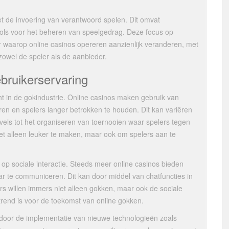
et de invoering van verantwoord spelen. Dit omvat
ools voor het beheren van speelgedrag. Deze focus op
 waarop online casinos opereren aanzienlijk veranderen, met
zowel de speler als de aanbieder.
ebruikerservaring
int in de gokindustrie. Online casinos maken gebruik van
en en spelers langer betrokken te houden. Dit kan variëren
els tot het organiseren van toernooien waar spelers tegen
iet alleen leuker te maken, maar ook om spelers aan te
op sociale interactie. Steeds meer online casinos bieden
aar te communiceren. Dit kan door middel van chatfuncties in
lers willen immers niet alleen gokken, maar ook de sociale
trend is voor de toekomst van online gokken.
 door de implementatie van nieuwe technologieën zoals