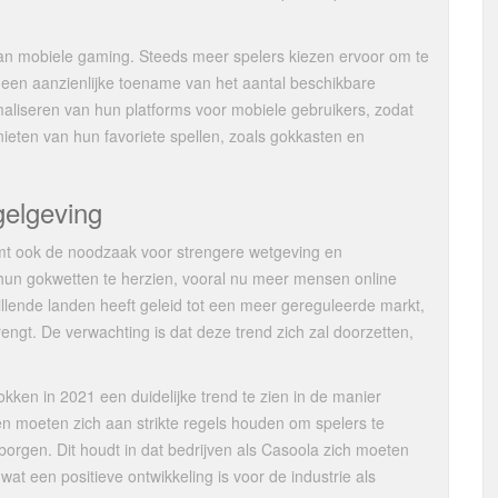
van mobiele gaming. Steeds meer spelers kiezen ervoor om te
t een aanzienlijke toename van het aantal beschikbare
maliseren van hun platforms voor mobiele gebruikers, zodat
eten van hun favoriete spellen, zoals gokkasten en
gelgeving
omt ook de noodzaak voor strengere wetgeving en
hun gokwetten te herzien, vooral nu meer mensen online
illende landen heeft geleid tot een meer gereguleerde markt,
ngt. De verwachting is dat deze trend zich zal doorzetten,
gokken in 2021 een duidelijke trend te zien in de manier
n moeten zich aan strikte regels houden om spelers te
borgen. Dit houdt in dat bedrijven als Casoola zich moeten
t een positieve ontwikkeling is voor de industrie als