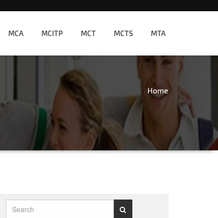
MCA
MCITP
MCT
MCTS
MTA
Home