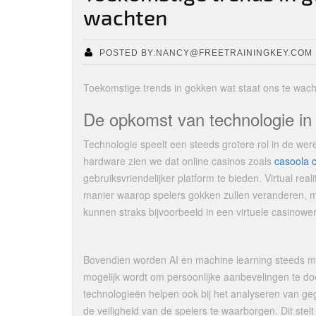
wachten
POSTED BY:NANCY@FREETRAININGKEY.COM
Toekomstige trends in gokken wat staat ons te wac
De opkomst van technologie in
Technologie speelt een steeds grotere rol in de wer
hardware zien we dat online casinos zoals
casoola 
gebruiksvriendelijker platform te bieden. Virtual real
manier waarop spelers gokken zullen veranderen, m
kunnen straks bijvoorbeeld in een virtuele casinowe
Bovendien worden AI en machine learning steeds me
mogelijk wordt om persoonlijke aanbevelingen te d
technologieën helpen ook bij het analyseren van ge
de veiligheid van de spelers te waarborgen. Dit stelt