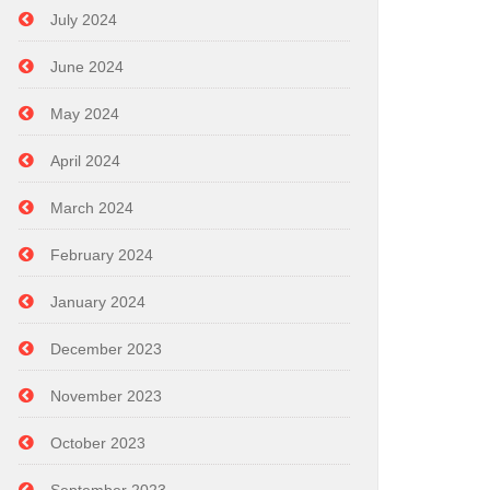
July 2024
June 2024
May 2024
April 2024
March 2024
February 2024
January 2024
December 2023
November 2023
October 2023