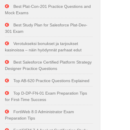
Best Plat-Con-201 Practice Questions and
Mock Exams
Best Study Plan for Salesforce Plat-Dev-
301 Exam
Verotukseksi bonukset ja tarjoukset
kasinoissa – näin hyödynnät parhaat edut
Best Salesforce Certified Platform Strategy
Designer Practice Questions
Top AB-620 Practice Questions Explained
Top D-DP-FN-01 Exam Preparation Tips
for First-Time Success
FortiWeb 8.0 Administrator Exam
Preparation Tips