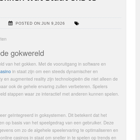
POSTED ON:JUN 9,2026
hten
 de gokwereld
eld van het gokken. Met de vooruitgang in software en
casino
in staat zijn om een steeds dynamischer en
ity en augmented reality zijn technologieën die niet alleen de
aar ook de gehele ervaring zullen verbeteren. Spelers
reld stappen waar ze interactief met anderen kunnen spelen.
er geïntegreerd in goksystemen. Dit betekent dat het
oen op basis van het speelgedrag van een gebruiker. Deze
gevens om zo de algehele speelervaring te optimaliseren en
 online casinos in staat om sneller in te spelen op trends en