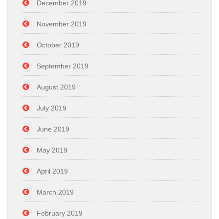
December 2019
November 2019
October 2019
September 2019
August 2019
July 2019
June 2019
May 2019
April 2019
March 2019
February 2019