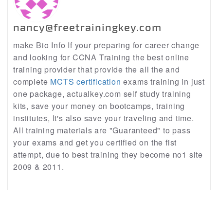
nancy@freetrainingkey.com
make Bio Info If your preparing for career change
and looking for CCNA Training the best online
training provider that provide the all the and
complete
MCTS certification
exams training in just
one package, actualkey.com self study training
kits, save your money on bootcamps, training
institutes, It's also save your traveling and time.
All training materials are "Guaranteed" to pass
your exams and get you certified on the fist
attempt, due to best training they become no1 site
2009 & 2011.