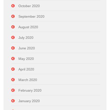
October 2020
September 2020
August 2020
July 2020
June 2020
May 2020
April 2020
March 2020
February 2020
January 2020