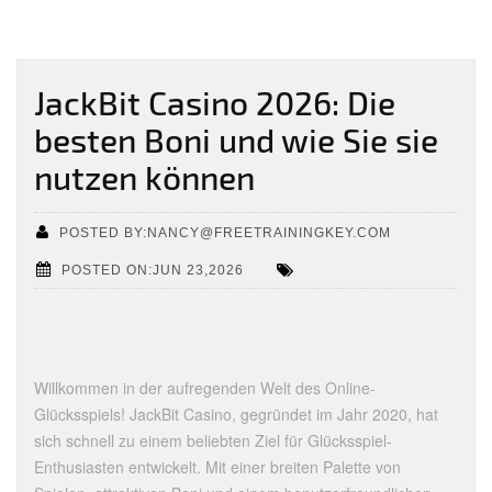
JackBit Casino 2026: Die
besten Boni und wie Sie sie
nutzen können
POSTED BY:NANCY@FREETRAININGKEY.COM
POSTED ON:JUN 23,2026
Willkommen in der aufregenden Welt des Online-
Glücksspiels! JackBit Casino, gegründet im Jahr 2020, hat
sich schnell zu einem beliebten Ziel für Glücksspiel-
Enthusiasten entwickelt. Mit einer breiten Palette von