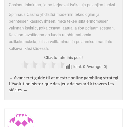
Casinon toimintaa, ja he tarjoavat työkaluja pelaajien tueksi.
Spinnaus Casino yhdistää modernin teknologian ja
perinteisen kasinoviihteen, mikä tekee siitä erinomaisen
valinnan kaikille, jotka etsivät laatua ja iloa pelaamisestaan.
Kasinon tavoitteena on luoda unohtumattomia
pelikokemuksia, joissa voittaminen ja pelaamisen nautinto
kulkevat käsi kädessä.
Click to rate this post!
[Total:
0
Average:
0
]
Post
←
Avanceret guide til at mestre online gambling strategi
L'évolution historique des jeux de hasard à travers les
navigation
siècles
→