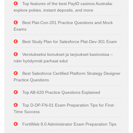
Top features of the best PayID casinos Australia:
explore pokies, instant deposits, and more
Best Plat-Con-201 Practice Questions and Mock
Exams
Best Study Plan for Salesforce Plat-Dev-301 Exam
Verotukseksi bonukset ja tarjoukset kasinoissa –
näin hyödynnät parhaat edut
Best Salesforce Certified Platform Strategy Designer
Practice Questions
Top AB-620 Practice Questions Explained
Top D-DP-FN-01 Exam Preparation Tips for First-
Time Success
FortiWeb 8.0 Administrator Exam Preparation Tips