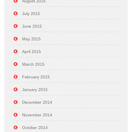
August 2015
July 2015
June 2015
May 2015
April 2015
March 2015
February 2015
January 2015
December 2014
November 2014
October 2014