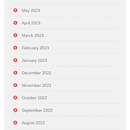
May 2023
April 2023
March 2023
February 2023
January 2023
December 2022
November 2022
October 2022
September 2022
August 2022