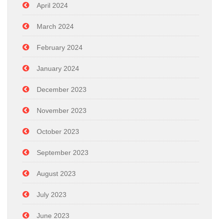
April 2024
March 2024
February 2024
January 2024
December 2023
November 2023
October 2023
September 2023
August 2023
July 2023
June 2023