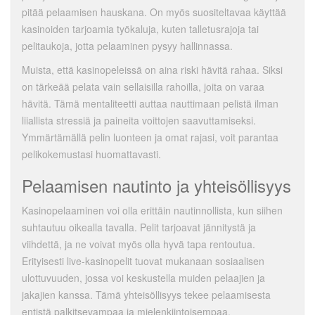
pitää pelaamisen hauskana. On myös suositeltavaa käyttää
kasinoiden tarjoamia työkaluja, kuten talletusrajoja tai
pelitaukoja, jotta pelaaminen pysyy hallinnassa.
Muista, että kasinopeleissä on aina riski hävitä rahaa. Siksi
on tärkeää pelata vain sellaisilla rahoilla, joita on varaa
hävitä. Tämä mentaliteetti auttaa nauttimaan pelistä ilman
liiallista stressiä ja paineita voittojen saavuttamiseksi.
Ymmärtämällä pelin luonteen ja omat rajasi, voit parantaa
pelikokemustasi huomattavasti.
Pelaamisen nautinto ja yhteisöllisyys
Kasinopelaaminen voi olla erittäin nautinnollista, kun siihen
suhtautuu oikealla tavalla. Pelit tarjoavat jännitystä ja
viihdettä, ja ne voivat myös olla hyvä tapa rentoutua.
Erityisesti live-kasinopelit tuovat mukanaan sosiaalisen
ulottuvuuden, jossa voi keskustella muiden pelaajien ja
jakajien kanssa. Tämä yhteisöllisyys tekee pelaamisesta
entistä palkitsevampaa ja mielenkiintoisempaa.