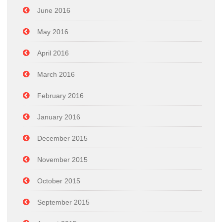
June 2016
May 2016
April 2016
March 2016
February 2016
January 2016
December 2015
November 2015
October 2015
September 2015