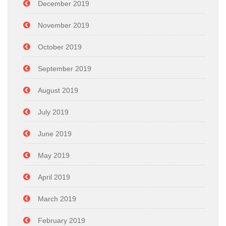
December 2019
November 2019
October 2019
September 2019
August 2019
July 2019
June 2019
May 2019
April 2019
March 2019
February 2019