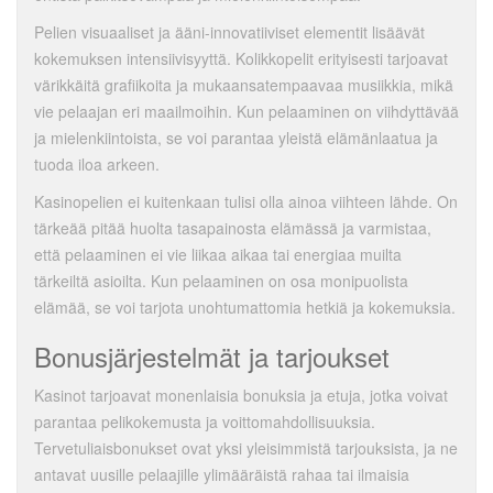
Pelien visuaaliset ja ääni-innovatiiviset elementit lisäävät
kokemuksen intensiivisyyttä. Kolikkopelit erityisesti tarjoavat
värikkäitä grafiikoita ja mukaansatempaavaa musiikkia, mikä
vie pelaajan eri maailmoihin. Kun pelaaminen on viihdyttävää
ja mielenkiintoista, se voi parantaa yleistä elämänlaatua ja
tuoda iloa arkeen.
Kasinopelien ei kuitenkaan tulisi olla ainoa viihteen lähde. On
tärkeää pitää huolta tasapainosta elämässä ja varmistaa,
että pelaaminen ei vie liikaa aikaa tai energiaa muilta
tärkeiltä asioilta. Kun pelaaminen on osa monipuolista
elämää, se voi tarjota unohtumattomia hetkiä ja kokemuksia.
Bonusjärjestelmät ja tarjoukset
Kasinot tarjoavat monenlaisia bonuksia ja etuja, jotka voivat
parantaa pelikokemusta ja voittomahdollisuuksia.
Tervetuliaisbonukset ovat yksi yleisimmistä tarjouksista, ja ne
antavat uusille pelaajille ylimääräistä rahaa tai ilmaisia