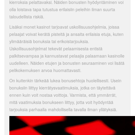
kierroksia pelattavaksi. Näiden bonusten hyödyntäminen voi
olla loistava tapa tutustua erilaisiin peleihin ilman suurta
taloudellista riskiä.
Lisäksi monet kasinot tarjoavat uskollisuusohjelmia, joissa
pelaajat voivat kerätä pisteitä ja ansaita erilaisia etuja, kuten
ylimääräisiä bonuksia tai erikoistarjouksia.
Uskollisuusohjelmat tekevät pelaamisesta entistä
palkitsevampaa ja kannustavat pelaajia palaamaan kasinolle
uudelleen. Näiden etujen ja bonusten seuraaminen voi lisätä
pelikokemuksen arvoa huomattavasti.
On kuitenkin tärkeää lukea bonusehtoja huolellisesti. Usein
bonuksiin liittyy kierrätysvaatimuksia, jotka on täytettävä
ennen kuin voit nostaa voittoja. Varmista, että ymmärrät,
mitä vaatimuksia bonukseen liittyy, jotta voit hyödyntää
tarjouksia parhaalla mahdollisella tavalla ilman yllätyksiä.