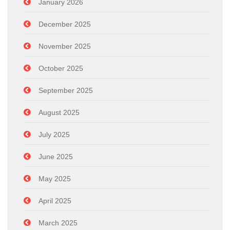
January 2026
December 2025
November 2025
October 2025
September 2025
August 2025
July 2025
June 2025
May 2025
April 2025
March 2025