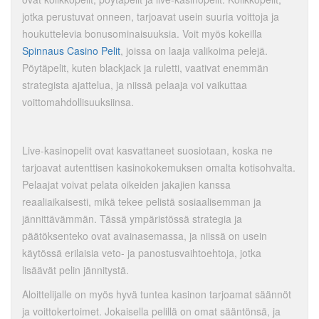
jotka perustuvat onneen, tarjoavat usein suuria voittoja ja
houkuttelevia bonusominaisuuksia. Voit myös kokeilla
Spinnaus Casino Pelit
, joissa on laaja valikoima pelejä.
Pöytäpelit, kuten blackjack ja ruletti, vaativat enemmän
strategista ajattelua, ja niissä pelaaja voi vaikuttaa
voittomahdollisuuksiinsa.
Live-kasinopelit ovat kasvattaneet suosiotaan, koska ne
tarjoavat autenttisen kasinokokemuksen omalta kotisohvalta.
Pelaajat voivat pelata oikeiden jakajien kanssa
reaaliaikaisesti, mikä tekee pelistä sosiaalisemman ja
jännittävämmän. Tässä ympäristössä strategia ja
päätöksenteko ovat avainasemassa, ja niissä on usein
käytössä erilaisia veto- ja panostusvaihtoehtoja, jotka
lisäävät pelin jännitystä.
Aloittelijalle on myös hyvä tuntea kasinon tarjoamat säännöt
ja voittokertoimet. Jokaisella pelillä on omat sääntönsä, ja