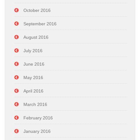
October 2016
September 2016
August 2016
July 2016
June 2016
May 2016
April 2016
March 2016
February 2016
January 2016