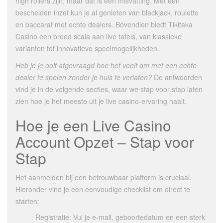
high rollers zijn, maar dat is een misvatting. Met een
bescheiden inzet kun je al genieten van blackjack, roulette
en baccarat met echte dealers. Bovendien biedt Tikitaka
Casino een breed scala aan live tafels, van klassieke
varianten tot innovatieve speelmogelijkheden.
Heb je je ooit afgevraagd hoe het voelt om met een echte
dealer te spelen zonder je huis te verlaten?
De antwoorden
vind je in de volgende secties, waar we stap voor stap laten
zien hoe je het meeste uit je live casino‑ervaring haalt.
Hoe je een Live Casino
Account Opzet – Stap voor
Stap
Het aanmelden bij een betrouwbaar platform is cruciaal.
Hieronder vind je een eenvoudige checklist om direct te
starten:
Registratie: Vul je e‑mail, geboortedatum en een sterk