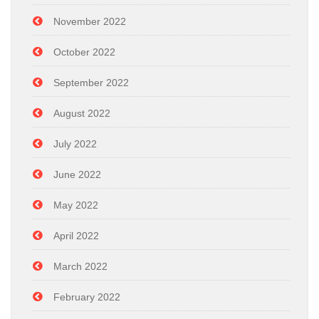
November 2022
October 2022
September 2022
August 2022
July 2022
June 2022
May 2022
April 2022
March 2022
February 2022