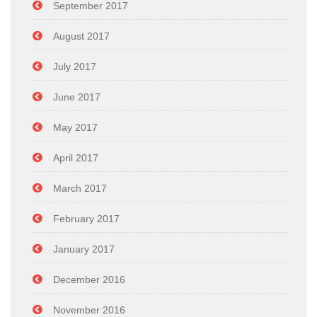
September 2017
August 2017
July 2017
June 2017
May 2017
April 2017
March 2017
February 2017
January 2017
December 2016
November 2016