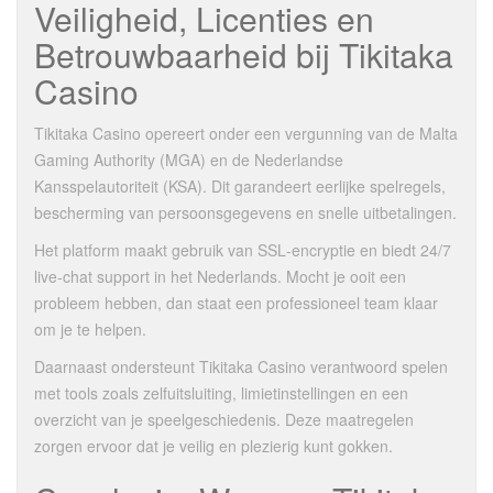
Veiligheid, Licenties en
Betrouwbaarheid bij Tikitaka
Casino
Tikitaka Casino opereert onder een vergunning van de Malta
Gaming Authority (MGA) en de Nederlandse
Kansspelautoriteit (KSA). Dit garandeert eerlijke spelregels,
bescherming van persoonsgegevens en snelle uitbetalingen.
Het platform maakt gebruik van SSL‑encryptie en biedt 24/7
live‑chat support in het Nederlands. Mocht je ooit een
probleem hebben, dan staat een professioneel team klaar
om je te helpen.
Daarnaast ondersteunt Tikitaka Casino verantwoord spelen
met tools zoals zelfuitsluiting, limietinstellingen en een
overzicht van je speelgeschiedenis. Deze maatregelen
zorgen ervoor dat je veilig en plezierig kunt gokken.