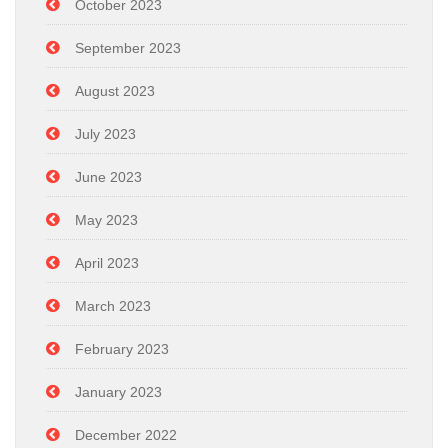
October 2023
September 2023
August 2023
July 2023
June 2023
May 2023
April 2023
March 2023
February 2023
January 2023
December 2022