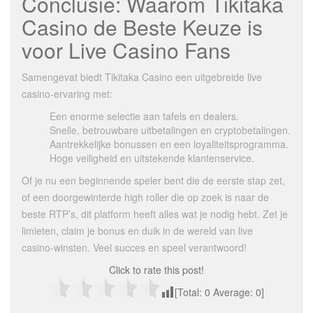
Conclusie: Waarom Tikitaka
Casino de Beste Keuze is
voor Live Casino Fans
Samengevat biedt Tikitaka Casino een uitgebreide live
casino‑ervaring met:
Een enorme selectie aan tafels en dealers.
Snelle, betrouwbare uitbetalingen en cryptobetalingen.
Aantrekkelijke bonussen en een loyaliteitsprogramma.
Hoge veiligheid en uitstekende klantenservice.
Of je nu een beginnende speler bent die de eerste stap zet,
of een doorgewinterde high roller die op zoek is naar de
beste RTP’s, dit platform heeft alles wat je nodig hebt. Zet je
limieten, claim je bonus en duik in de wereld van live
casino‑winsten. Veel succes en speel verantwoord!
Click to rate this post!
[Total:
0
Average:
0
]