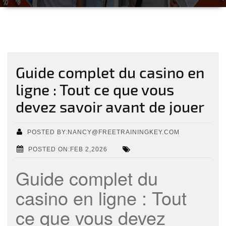
Guide complet du casino en
ligne : Tout ce que vous
devez savoir avant de jouer
POSTED BY:NANCY@FREETRAININGKEY.COM
POSTED ON:FEB 2,2026
Guide complet du
casino en ligne : Tout
ce que vous devez