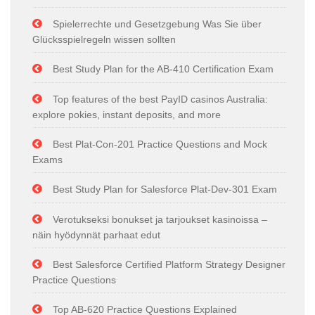
Spielerrechte und Gesetzgebung Was Sie über
Glücksspielregeln wissen sollten
Best Study Plan for the AB-410 Certification Exam
Top features of the best PayID casinos Australia:
explore pokies, instant deposits, and more
Best Plat-Con-201 Practice Questions and Mock
Exams
Best Study Plan for Salesforce Plat-Dev-301 Exam
Verotukseksi bonukset ja tarjoukset kasinoissa –
näin hyödynnät parhaat edut
Best Salesforce Certified Platform Strategy Designer
Practice Questions
Top AB-620 Practice Questions Explained