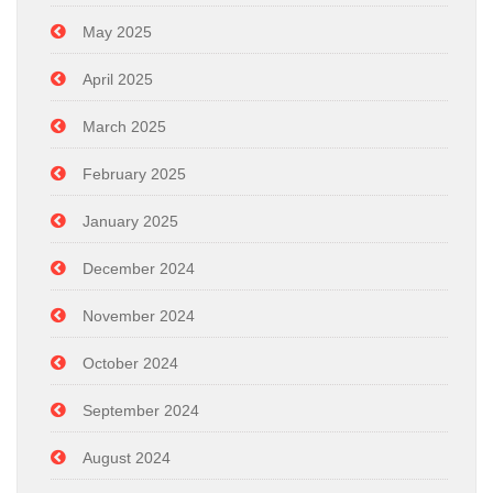
May 2025
April 2025
March 2025
February 2025
January 2025
December 2024
November 2024
October 2024
September 2024
August 2024