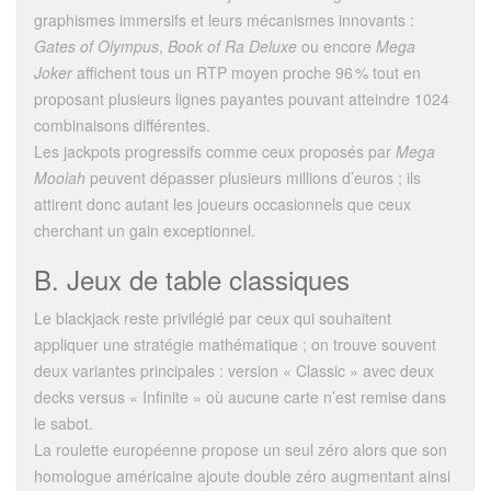
graphismes immersifs et leurs mécanismes innovants :
Gates of Olympus
,
Book of Ra Deluxe
ou encore
Mega
Joker
affichent tous un RTP moyen proche 96 % tout en
proposant plusieurs lignes payantes pouvant atteindre 1024
combinaisons différentes.
Les jackpots progressifs comme ceux proposés par
Mega
Moolah
peuvent dépasser plusieurs millions d’euros ; ils
attirent donc autant les joueurs occasionnels que ceux
cherchant un gain exceptionnel.
B. Jeux de table classiques
Le blackjack reste privilégié par ceux qui souhaitent
appliquer une stratégie mathématique ; on trouve souvent
deux variantes principales : version « Classic » avec deux
decks versus « Infinite » où aucune carte n’est remise dans
le sabot.
La roulette européenne propose un seul zéro alors que son
homologue américaine ajoute double zéro augmentant ainsi