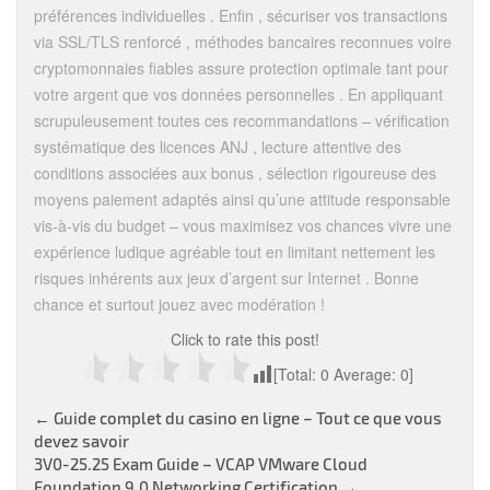
préférences individuelles . Enfin , sécuriser vos transactions
via SSL/TLS renforcé , méthodes bancaires reconnues voire
cryptomonnaies fiables assure protection optimale tant pour
votre argent que vos données personnelles . En appliquant
scrupuleusement toutes ces recommandations – vérification
systématique des licences ANJ , lecture attentive des
conditions associées aux bonus , sélection rigoureuse des
moyens paiement adaptés ainsi qu’une attitude responsable
vis-à-vis du budget – vous maximisez vos chances vivre une
expérience ludique agréable tout en limitant nettement les
risques inhérents aux jeux d’argent sur Internet . Bonne
chance et surtout jouez avec modération !
Click to rate this post!
[Total:
0
Average:
0
]
Post
←
Guide complet du casino en ligne – Tout ce que vous
devez savoir
navigation
3V0-25.25 Exam Guide – VCAP VMware Cloud
Foundation 9.0 Networking Certification
→