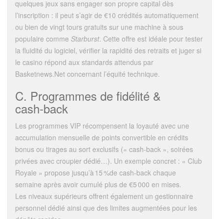
quelques jeux sans engager son propre capital dès
l’inscription : il peut s’agir de €10 crédités automatiquement
ou bien de vingt tours gratuits sur une machine à sous
populaire comme
Starburst
. Cette offre est idéale pour tester
la fluidité du logiciel, vérifier la rapidité des retraits et juger si
le casino répond aux standards attendus par
Basketnews.Net concernant l’équité technique.
C. Programmes de fidélité &
cash‑back
Les programmes VIP récompensent la loyauté avec une
accumulation mensuelle de points convertible en crédits
bonus ou tirages au sort exclusifs (« cash‑back », soirées
privées avec croupier dédié…). Un exemple concret : « Club
Royale » propose jusqu’à 15 %​de cash‑back chaque
semaine après avoir cumulé plus de €5 000 en mises.
Les niveaux supérieurs offrent également un gestionnaire
personnel dédié ainsi que des limites augmentées pour les