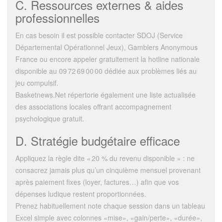
C.​ Ressources externes & aides
professionnelles
En cas besoin il est possible contacter SDOJ (Service
Départemental Opérationnel Jeux), Gamblers Anonymous
France ou encore appeler gratuitement la hotline nationale
disponible au 09 72 69 00 00 dédiée aux problèmes liés au
jeu compulsif.
Basketnews.Net répertorie également une liste actualisée
des associations locales offrant accompagnement
psychologique gratuit.
D.​ Stratégie budgétaire efficace
Appliquez la règle dite « 20 % du revenu disponible » : ne
consacrez jamais plus qu’un cinquième mensuel provenant
après paiement fixes (loyer, factures…) afin que vos
dépenses ludique restent proportionnées.
Prenez habituellement note chaque session dans un tableau
Excel simple avec colonnes «mise», «gain/perte», «durée»,