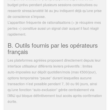
budget prévu pendant plusieurs sessions consécutives ou
ressentir stress/anxiété lié au jeu indiquent déjà qu’une prise
de conscience s’impose.
L’apparition fréquente de rationalisations (« je récupère mes
pertes ») constitue aussi un signal clair auquel il faut réagir
rapidement.
B. Outils fournis par les opérateurs
français
Les plateformes agréées proposent directement depuis leur
interface utilisateur différents leviers préventifs : limites
auto‑imposées sur dépôt quotidien/mois (max €500/jour),
options temporaires “pause” durant lesquelles aucune
transaction n’est possible pendant 7, 30 ou 90 jours, ainsi
qu’une fonction “auto‑exclusion” gérée centralement via
l’ANJ qui bloque définitivement tout accès après confirmation
écrite.