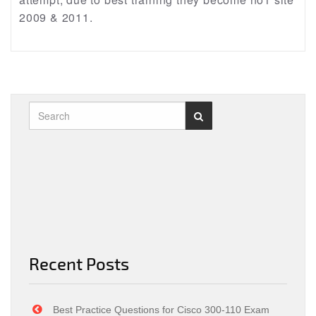
2009 & 2011.
Recent Posts
Best Practice Questions for Cisco 300-110 Exam