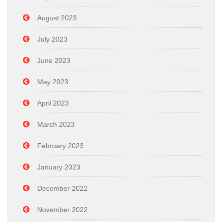
August 2023
July 2023
June 2023
May 2023
April 2023
March 2023
February 2023
January 2023
December 2022
November 2022