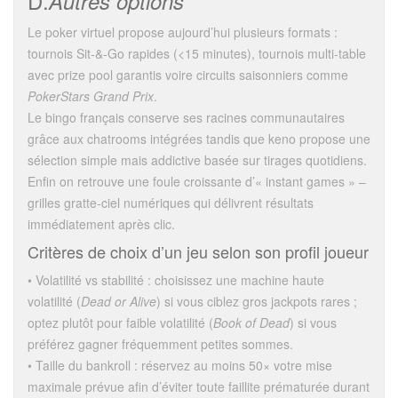
D.
Autres options
Le poker virtuel propose aujourd’hui plusieurs formats :
tournois Sit‑&‑Go rapides (<15 minutes), tournois multi‑table
avec prize pool garantis voire circuits saisonniers comme
PokerStars Grand Prix
.
Le bingo français conserve ses racines communautaires
grâce aux chatrooms intégrées tandis que keno propose une
sélection simple mais addictive basée sur tirages quotidiens.
Enfin on retrouve une foule croissante d’« instant games » –
grilles gratte-ciel numériques qui délivrent résultats
immédiatement après clic.
Critères de choix d’un jeu selon son profil joueur
• Volatilité vs stabilité : choisissez une machine haute
volatilité (
Dead or Alive
) si vous ciblez gros jackpots rares ;
optez plutôt pour faible volatilité (
Book of Dead
) si vous
préférez gagner fréquemment petites sommes.
• Taille du bankroll : réservez au moins 50× votre mise
maximale prévue afin d’éviter toute faillite prématurée durant