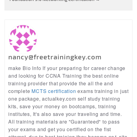
nancy@freetrainingkey.com
make Bio Info If your preparing for career change
and looking for CCNA Training the best online
training provider that provide the all the and
complete
MCTS certification
exams training in just
one package, actualkey.com self study training
kits, save your money on bootcamps, training
institutes, It's also save your traveling and time.
All training materials are "Guaranteed" to pass
your exams and get you certified on the fist
attempt, due to best training they become no1 site