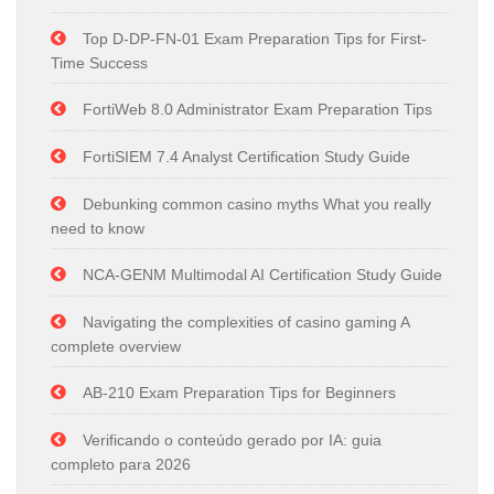
Top D-DP-FN-01 Exam Preparation Tips for First-
Time Success
FortiWeb 8.0 Administrator Exam Preparation Tips
FortiSIEM 7.4 Analyst Certification Study Guide
Debunking common casino myths What you really
need to know
NCA-GENM Multimodal AI Certification Study Guide
Navigating the complexities of casino gaming A
complete overview
AB-210 Exam Preparation Tips for Beginners
Verificando o conteúdo gerado por IA: guia
completo para 2026