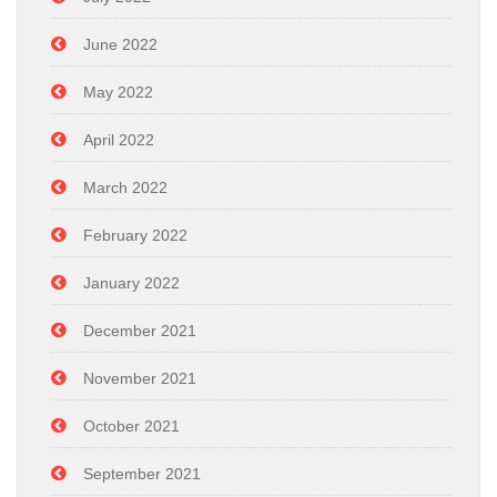
June 2022
May 2022
April 2022
March 2022
February 2022
January 2022
December 2021
November 2021
October 2021
September 2021