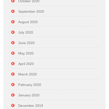
October 2020
September 2020
August 2020
July 2020
June 2020
May 2020
April 2020
March 2020
February 2020
January 2020
December 2019