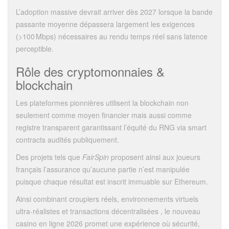
L’adoption massive devrait arriver dès 2027 lorsque la bande
passante moyenne dépassera largement les exigences
(>100 Mbps) nécessaires au rendu temps réel sans latence
perceptible.
Rôle des cryptomonnaies &
blockchain
Les plateformes pionnières utilisent la blockchain non
seulement comme moyen financier mais aussi comme
registre transparent garantissant l’équité du RNG via smart
contracts audités publiquement.
Des projets tels que
FairSpin
proposent ainsi aux joueurs
français l’assurance qu’aucune partie n’est manipulée
puisque chaque résultat est inscrit immuable sur Ethereum.
Ainsi combinant croupiers réels, environnements virtuels
ultra‑réalistes et transactions décentralisées , le nouveau
casino en ligne 2026 promet une expérience où sécurité,