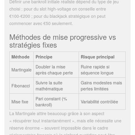
Définir une bankroll initiale réaliste dépend du type de jeu
choisi : pour du slot high‑voltage on conseille entre
€100‑€200 ; pour du blackjack stratégique on peut
commencer avec €50 seulement.
Méthodes de mise progressive vs
stratégies fixes
Méthode
Principe
Risque principal
Doubler la mise
Ruine rapide si
Martingale
après chaque perte
séquence longue
Suivre la suite
Gains modestes mais
Fibonacci
mathématique
pertes limitées
Pari constant (%
Mise fixe
Variabilité contrôlée
bankroll)
La Martingale attire beaucoup grâce à son aspect
« récupérer tout instantanément », mais elle nécessite une
réserve énorme – souvent impossible dans le cadre