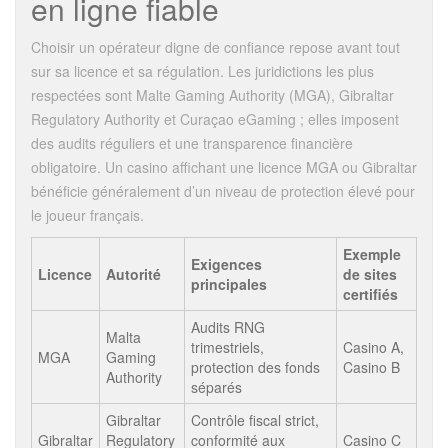
en ligne fiable
Choisir un opérateur digne de confiance repose avant tout
sur sa licence et sa régulation. Les juridictions les plus
respectées sont Malte Gaming Authority (MGA), Gibraltar
Regulatory Authority et Curaçao eGaming ; elles imposent
des audits réguliers et une transparence financière
obligatoire. Un casino affichant une licence MGA ou Gibraltar
bénéficie généralement d’un niveau de protection élevé pour
le joueur français.
Exemple
Exigences
Licence
Autorité
de sites
principales
certifiés
Audits RNG
Malta
trimestriels,
Casino A,
MGA
Gaming
protection des fonds
Casino B
Authority
séparés
Gibraltar
Contrôle fiscal strict,
Gibraltar
Regulatory
conformité aux
Casino C