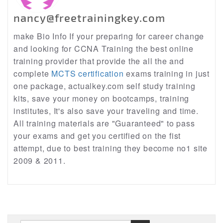
nancy@freetrainingkey.com
make Bio Info If your preparing for career change
and looking for CCNA Training the best online
training provider that provide the all the and
complete
MCTS certification
exams training in just
one package, actualkey.com self study training
kits, save your money on bootcamps, training
institutes, It's also save your traveling and time.
All training materials are "Guaranteed" to pass
your exams and get you certified on the fist
attempt, due to best training they become no1 site
2009 & 2011.