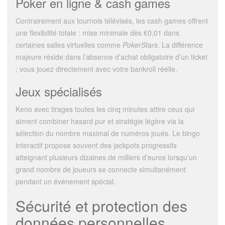
Poker en ligne & cash games
Contrairement aux tournois télévisés, les cash games offrent
une flexibilité totale : mise minimale dès €0,01 dans
certaines salles virtuelles comme
PokerStars
. La différence
majeure réside dans l’absence d’achat obligatoire d’un ticket
; vous jouez directement avec votre bankroll réelle.
Jeux spécialisés
Keno avec tirages toutes les cinq minutes attire ceux qui
aiment combiner hasard pur et stratégie légère via la
sélection du nombre maximal de numéros joués. Le bingo
interactif propose souvent des jackpots progressifs
atteignant plusieurs dizaines de milliers d’euros lorsqu’un
grand nombre de joueurs se connecte simultanément
pendant un événement spécial.
Sécurité et protection des
données personnelles