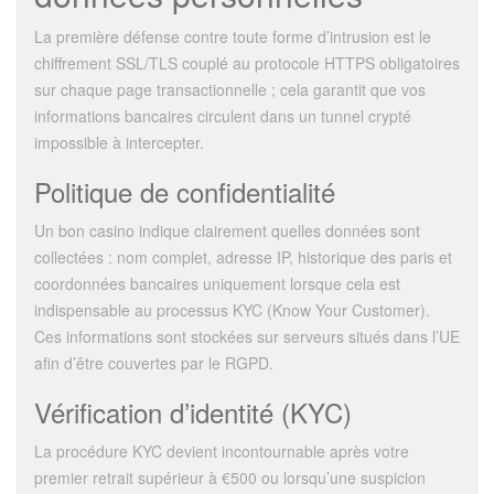
La première défense contre toute forme d’intrusion est le
chiffrement SSL/TLS couplé au protocole HTTPS obligatoires
sur chaque page transactionnelle ; cela garantit que vos
informations bancaires circulent dans un tunnel crypté
impossible à intercepter.
Politique de confidentialité
Un bon casino indique clairement quelles données sont
collectées : nom complet, adresse IP, historique des paris et
coordonnées bancaires uniquement lorsque cela est
indispensable au processus KYC (Know Your Customer).
Ces informations sont stockées sur serveurs situés dans l’UE
afin d’être couvertes par le RGPD.
Vérification d’identité (KYC)
La procédure KYC devient incontournable après votre
premier retrait supérieur à €500 ou lorsqu’une suspicion