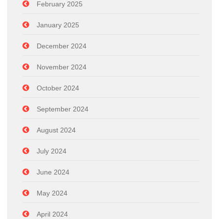
February 2025
January 2025
December 2024
November 2024
October 2024
September 2024
August 2024
July 2024
June 2024
May 2024
April 2024