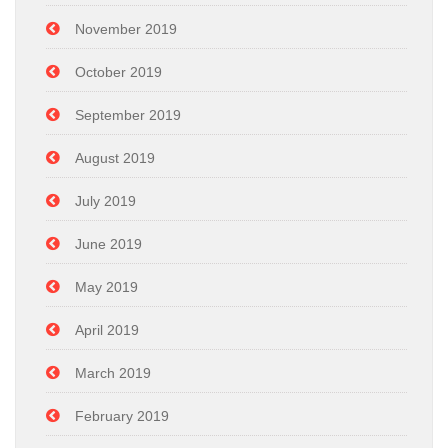
November 2019
October 2019
September 2019
August 2019
July 2019
June 2019
May 2019
April 2019
March 2019
February 2019