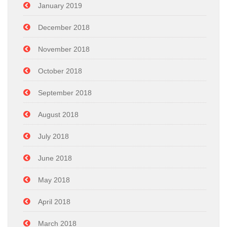
January 2019
December 2018
November 2018
October 2018
September 2018
August 2018
July 2018
June 2018
May 2018
April 2018
March 2018