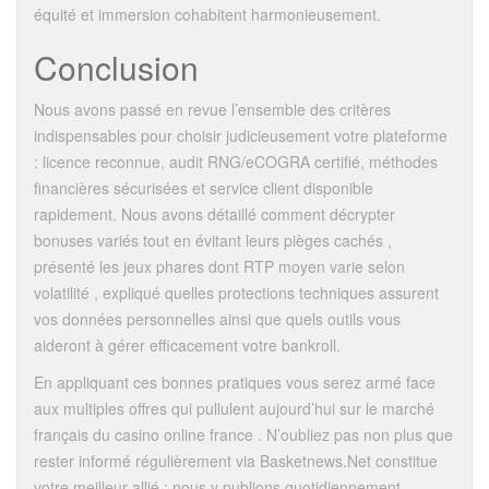
équité et immersion cohabitent harmonieusement.
Conclusion
Nous avons passé en revue l’ensemble des critères
indispensables pour choisir judicieusement votre plateforme
: licence reconnue, audit RNG/eCOGRA certifié, méthodes
financières sécurisées et service client disponible
rapidement. Nous avons détaillé comment décrypter
bonuses variés tout en évitant leurs pièges cachés ,
présenté les jeux phares dont RTP moyen varie selon
volatilité , expliqué quelles protections techniques assurent
vos données personnelles ainsi que quels outils vous
aideront à gérer efficacement votre bankroll.
En appliquant ces bonnes pratiques vous serez armé face
aux multiples offres qui pullulent aujourd’hui sur le marché
français du casino online france . N’oubliez pas non plus que
rester informé régulièrement via Basketnews.Net constitue
votre meilleur allié : nous y publions quotidiennement