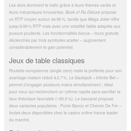
Les slots dominent le trafic grâce à leurs thèmes variés et
leurs mécaniques innovantes.
Book of Ra Deluxe
propose
un RTP moyen autour de 96 %, tandis que
Mega Joker
offre
jusqu’à 99 % RTP mais avec une volatilité faible adaptée aux
joueurs prudents. Les fonctionnalités bonus – tours gratuits
déclenchés par trois symboles scatter – augmentent
considérablement le gain potentiel.
Jeux de table classiques
Roulette européenne (single zero) reste la préférée pour son
avantage maison réduit à 2,7 %. Le blackjack « Infinite Bet »
permet d’engager plusieurs mains simultanément ; idéal
pour ceux qui recherchent un rythme rapide sans sacrifier le
taux théorique favorable (~99,5 %). Le baccarat propose
deux variantes populaires : Punto Banco et Chemin De Fer –
toutes deux disponibles chez le casino online france leader
du marché.