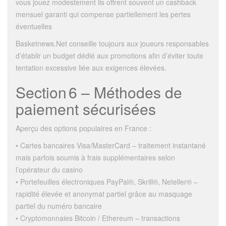
vous jouez modestement ils offrent souvent un cashback
mensuel garanti qui compense partiellement les pertes
éventuelles
Basketnews.Net conseille toujours aux joueurs responsables
d’établir un budget dédié aux promotions afin d’éviter toute
tentation excessive liée aux exigences élevées.
Section 6 – Méthodes de
paiement sécurisées
Aperçu des options populaires en France :
• Cartes bancaires Visa/MasterCard – traitement instantané
mais parfois soumis à frais supplémentaires selon
l’opérateur du casino
• Portefeuilles électroniques PayPal®, Skrill®, Neteller® –
rapidité élevée et anonymat partiel grâce au masquage
partiel du numéro bancaire
• Cryptomonnaies Bitcoin / Ethereum – transactions