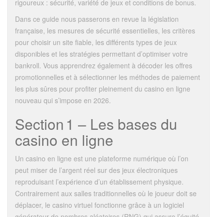
rigoureux : sécurité, variété de jeux et conditions de bonus.
Dans ce guide nous passerons en revue la législation
française, les mesures de sécurité essentielles, les critères
pour choisir un site fiable, les différents types de jeux
disponibles et les stratégies permettant d’optimiser votre
bankroll. Vous apprendrez également à décoder les offres
promotionnelles et à sélectionner les méthodes de paiement
les plus sûres pour profiter pleinement du casino en ligne
nouveau qui s’impose en 2026.
Section 1 – Les bases du
casino en ligne
Un casino en ligne est une plateforme numérique où l’on
peut miser de l’argent réel sur des jeux électroniques
reproduisant l’expérience d’un établissement physique.
Contrairement aux salles traditionnelles où le joueur doit se
déplacer, le casino virtuel fonctionne grâce à un logiciel
générateur de nombres aléatoires (RNG) qui assure l’équité