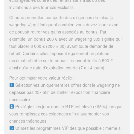
échangeables contre des retraits sans frais ou des
invitations à des tournois exclusifs
Chaque promotion comporte des exigences de mise («
wagering ») qui indiquent combien vous devez jouer avant
de pouvoir retirer vos gains associés au bonus. Par
exemple, un bonus 200 € avec un wagering 30x signifie qu’il
faut placer 6 000 € (200 × 30) avant toute demande de
retrait. Certains sites imposent également un plafond
maximal retirable sur le bonus – souvent limité à 500 € –
ainsi qu’une date d’expiration courte (7 à 14 jours).
Pour optimiser votre valeur réelle :
Sélectionnez uniquement les offres dont le wagering ne
dépasse pas 25x afin de limiter l’exposition financière
nécessaire
Privilégiez les jeux dont le RTP est élevé (>96 %) lorsque
vous remplissez ces exigences afin d’augmenter vos
chances théoriques
Utilisez les programmes VIP dès que possible ; même si