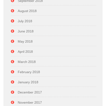
September 2018
August 2018
July 2018
June 2018
May 2018
April 2018
March 2018
February 2018
January 2018
December 2017
November 2017