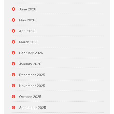
June 2026
May 2026
April 2026
March 2026
February 2026
January 2026
December 2025
November 2025
October 2025
September 2025