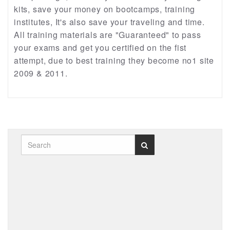
kits, save your money on bootcamps, training
institutes, It's also save your traveling and time.
All training materials are "Guaranteed" to pass
your exams and get you certified on the fist
attempt, due to best training they become no1 site
2009 & 2011.