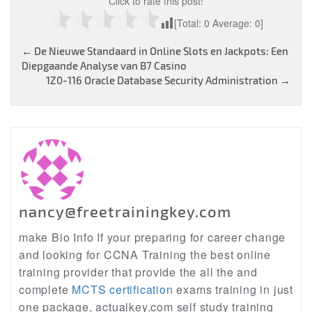
Click to rate this post!
[Total:
0
Average:
0
]
Post
←
De Nieuwe Standaard in Online Slots en Jackpots: Een
Diepgaande Analyse van B7 Casino
navigation
1Z0-116 Oracle Database Security Administration
→
nancy@freetrainingkey.com
make Bio Info If your preparing for career change
and looking for CCNA Training the best online
training provider that provide the all the and
complete
MCTS certification
exams training in just
one package, actualkey.com self study training