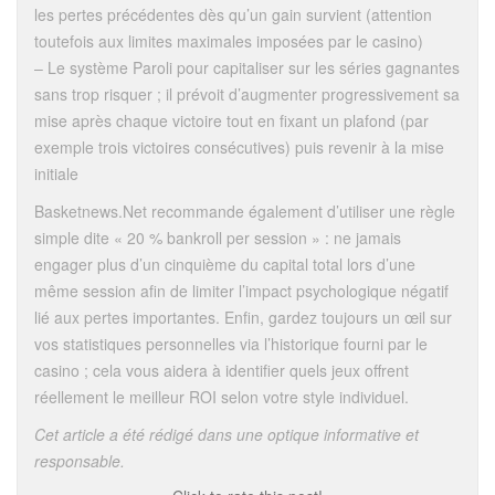
les pertes précédentes dès qu’un gain survient (attention
toutefois aux limites maximales imposées par le casino)
– Le système Paroli pour capitaliser sur les séries gagnantes
sans trop risquer ; il prévoit d’augmenter progressivement sa
mise après chaque victoire tout en fixant un plafond (par
exemple trois victoires consécutives) puis revenir à la mise
initiale
Basketnews.Net recommande également d’utiliser une règle
simple dite « 20 % bankroll per session » : ne jamais
engager plus d’un cinquième du capital total lors d’une
même session afin de limiter l’impact psychologique négatif
lié aux pertes importantes. Enfin, gardez toujours un œil sur
vos statistiques personnelles via l’historique fourni par le
casino ; cela vous aidera à identifier quels jeux offrent
réellement le meilleur ROI selon votre style individuel.
Cet article a été rédigé dans une optique informative et
responsable.