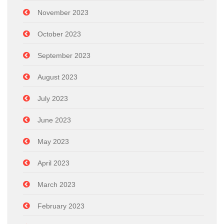
November 2023
October 2023
September 2023
August 2023
July 2023
June 2023
May 2023
April 2023
March 2023
February 2023