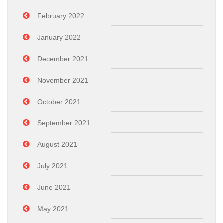
February 2022
January 2022
December 2021
November 2021
October 2021
September 2021
August 2021
July 2021
June 2021
May 2021