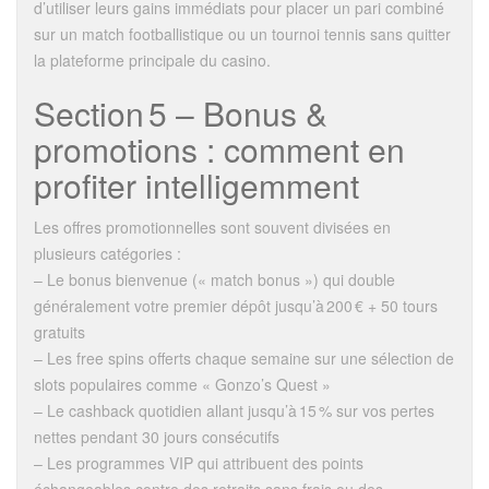
d’utiliser leurs gains immédiats pour placer un pari combiné
sur un match footballistique ou un tournoi tennis sans quitter
la plateforme principale du casino.
Section 5 – Bonus &
promotions : comment en
profiter intelligemment
Les offres promotionnelles sont souvent divisées en
plusieurs catégories :
– Le bonus bienvenue (« match bonus ») qui double
généralement votre premier dépôt jusqu’à 200 € + 50 tours
gratuits
– Les free spins offerts chaque semaine sur une sélection de
slots populaires comme « Gonzo’s Quest »
– Le cashback quotidien allant jusqu’à 15 % sur vos pertes
nettes pendant 30 jours consécutifs
– Les programmes VIP qui attribuent des points