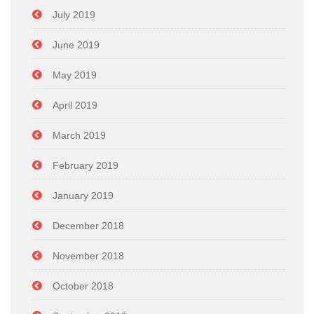
July 2019
June 2019
May 2019
April 2019
March 2019
February 2019
January 2019
December 2018
November 2018
October 2018