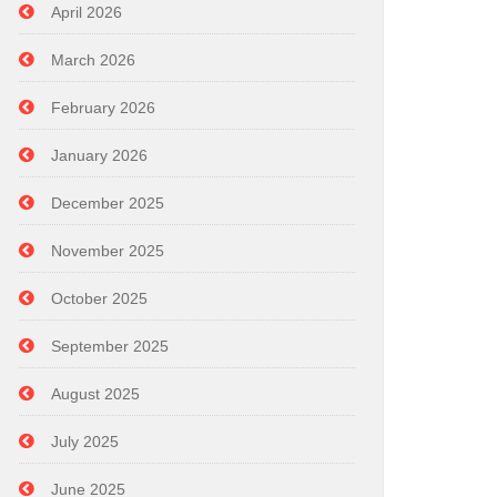
April 2026
March 2026
February 2026
January 2026
December 2025
November 2025
October 2025
September 2025
August 2025
July 2025
June 2025