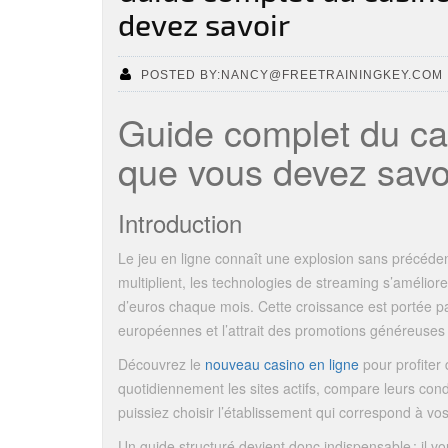
devez savoir
POSTED BY:NANCY@FREETRAININGKEY.COM
Guide complet du cas
que vous devez savo
Introduction
Le jeu en ligne connaît une explosion sans précéden
multiplient, les technologies de streaming s’améliore
d’euros chaque mois. Cette croissance est portée p
européennes et l’attrait des promotions généreuses
Découvrez le
nouveau casino en ligne
pour profiter
quotidiennement les sites actifs, compare leurs cond
puissiez choisir l’établissement qui correspond à vos
Un guide structuré devient donc indispensable : il vou