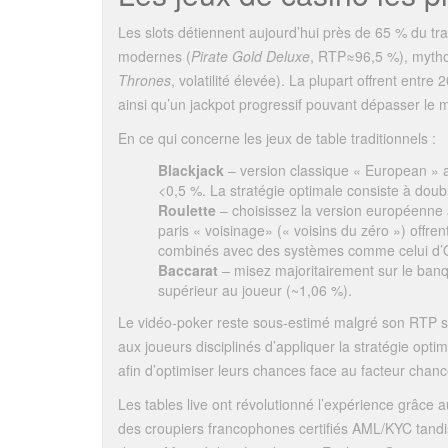
Les slots détiennent aujourd’hui près de 65 % du tra
modernes (
Pirate Gold Deluxe
, RTP≈96,5 %), mytho
Thrones
, volatilité élevée). La plupart offrent entre
ainsi qu’un jackpot progressif pouvant dépasser le 
En ce qui concerne les jeux de table traditionnels :
Blackjack
– version classique « European » 
<0,5 %. La stratégie optimale consiste à doub
Roulette
– choisissez la version européenne
paris « voisinage» (« voisins du zéro ») offren
combinés avec des systèmes comme celui d’O
Baccarat
– misez majoritairement sur le banq
supérieur au joueur (~1,06 %).
Le vidéo‑poker reste sous‑estimé malgré son RTP 
aux joueurs disciplinés d’appliquer la stratégie opt
afin d’optimiser leurs chances face au facteur chan
Les tables live ont révolutionné l’expérience grâce
des croupiers francophones certifiés AML/KYC tandi