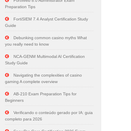
FortiWeb 8.0 Administrator Exam
Preparation Tips
FortiSIEM 7.4 Analyst Certification Study
Guide
Debunking common casino myths What
you really need to know
NCA-GENM Multimodal AI Certification
Study Guide
Navigating the complexities of casino
gaming A complete overview
AB-210 Exam Preparation Tips for
Beginners
Verificando o conteúdo gerado por IA: guia
completo para 2026