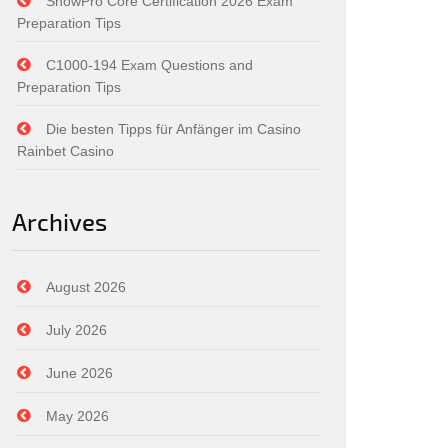
SnowPro Core Certification 2026 Exam
Preparation Tips
C1000-194 Exam Questions and
Preparation Tips
Die besten Tipps für Anfänger im Casino
Rainbet Casino
Archives
August 2026
July 2026
June 2026
May 2026