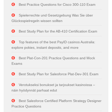
Best Practice Questions for Cisco 300-110 Exam
Spielerrechte und Gesetzgebung Was Sie über
Glücksspielregeln wissen sollten
Best Study Plan for the AB-410 Certification Exam
Top features of the best PayID casinos Australia:
explore pokies, instant deposits, and more
Best Plat-Con-201 Practice Questions and Mock
Exams
Best Study Plan for Salesforce Plat-Dev-301 Exam
Verotukseksi bonukset ja tarjoukset kasinoissa –
näin hyödynnät parhaat edut
Best Salesforce Certified Platform Strategy Designer
Practice Questions