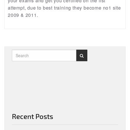
your exams and get you certified on the fist
attempt, due to best training they become no1 site
2009 & 2011.
Recent Posts