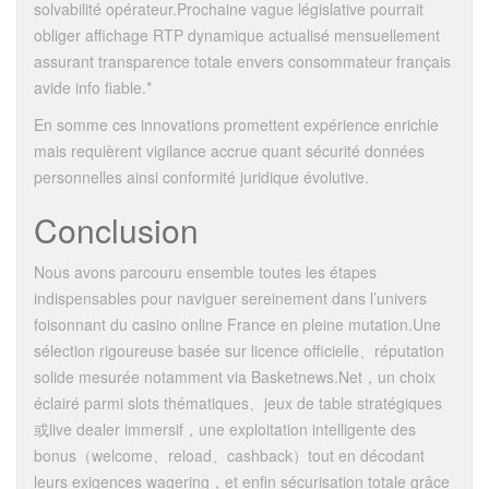
solvabilité opérateur.Prochaine vague législative pourrait
obliger affichage RTP dynamique actualisé mensuellement
assurant transparence totale envers consommateur français
avide info fiable.*
En somme ces innovations promettent expérience enrichie
mais requièrent vigilance accrue quant sécurité données
personnelles ainsi conformité juridique évolutive.
Conclusion
Nous avons parcouru ensemble toutes les étapes
indispensables pour naviguer sereinement dans l’univers
foisonnant du casino online France en pleine mutation.Une
sélection rigoureuse basée sur licence officielle、réputation
solide mesurée notamment via Basketnews.Net，un choix
éclairé parmi slots thématiques、jeux de table stratégiques
或live dealer immersif，une exploitation intelligente des
bonus（welcome、reload、cashback）tout en décodant
leurs exigences wagering，et enfin sécurisation totale grâce