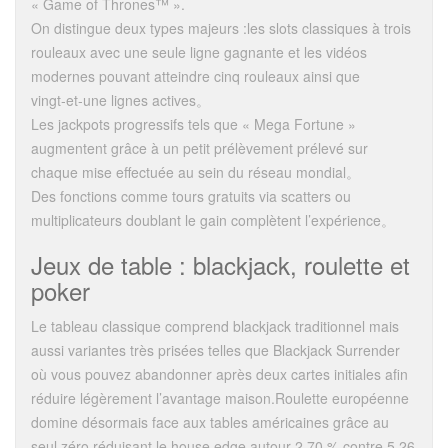
« Game of Thrones™ ».
On distingue deux types majeurs :les slots classiques à trois
rouleaux avec une seule ligne gagnante et les vidéos
modernes pouvant atteindre cinq rouleaux ainsi que
vingt‑et‑une lignes actives。
Les jackpots progressifs tels que « Mega Fortune »
augmentent grâce à un petit prélèvement prélevé sur
chaque mise effectuée au sein du réseau mondial。
Des fonctions comme tours gratuits via scatters ou
multiplicateurs doublant le gain complètent l’expérience。
Jeux de table : blackjack, roulette et
poker
Le tableau classique comprend blackjack traditionnel mais
aussi variantes très prisées telles que Blackjack Surrender
où vous pouvez abandonner après deux cartes initiales afin
réduire légèrement l’avantage maison.Roulette européenne
domine désormais face aux tables américaines grâce au
seul zéro réduisant le house edge autour 2,70 % contre 5,26