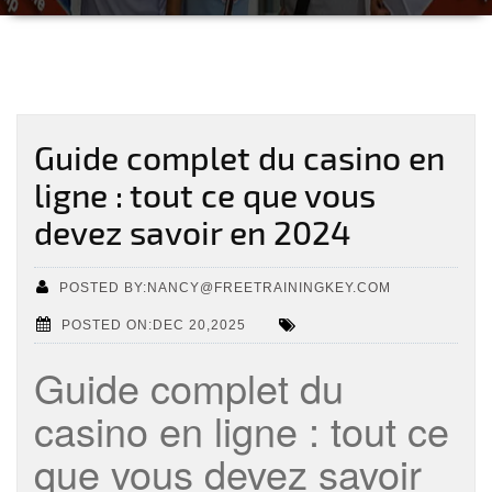
Guide complet du casino en
ligne : tout ce que vous
devez savoir en 2024
POSTED BY:NANCY@FREETRAININGKEY.COM
POSTED ON:DEC 20,2025
Guide complet du
casino en ligne : tout ce
que vous devez savoir