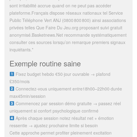
sont irritabilité accrue quand on ne peut pas accéder
plateforme.Français dispose réseaux nationaux tel Service
Public Téléphone Vert ANJ (0800 800 800) ainsi associations
privées telles Que Faire Du Jeu.org proposant suivi gratuit
anonymisé.Basketnews.Net recommande systématiquement
consulter ces sources lorsqu’on remarque premiers signaux
inquiétants.*
Exemple routine saine
Fixez budget hebdo €50·jour ouvrable → plafond
£350/mois
Connectez-vous uniquement entre18h00–22h00·durée
max45min/session
Commencez par session démo gratuite → passez réel
uniquement si confort psychologique confirmé
Après chaque session notez résultat net + émotion
ressentie → ajustez prochaine limite si besoin
Cette approche permet profiter pleinement excitation