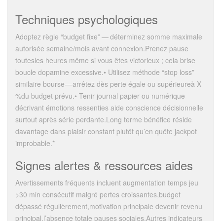
Techniques psychologiques
Adoptez règle “budget fixe” — déterminez somme maximale
autorisée semaine/mois avant connexion.Prenez pause
toutesles heures même si vous êtes victorieux ; cela brise
boucle dopamine excessive.• Utilisez méthode “stop loss”
similaire bourse — arrêtez dès perte égale ou supérieureà X
%du budget prévu.• Tenir journal papier ou numérique
décrivant émotions ressenties aide conscience décisionnelle
surtout après série perdante.Long terme bénéfice réside
davantage dans plaisir constant plutôt qu’en quête jackpot
improbable.*
Signes alertes & ressources aides
Avertissements fréquents incluent augmentation temps jeu
>30 min consécutif malgré pertes croissantes,budget
dépassé régulièrement,motivation principale devenir revenu
principal,l’absence totale pauses sociales.Autres indicateurs