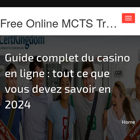
Free Online MCTS Training
Toggl
navig
Guide complet du casino
en ligne : tout ce que
vous devez savoir en
2024
Home