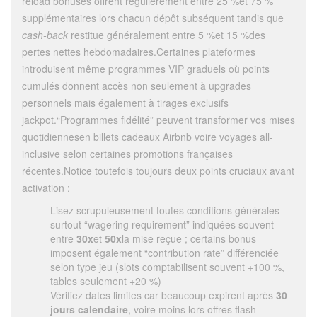
reload bonuses offrent régulièrement entre 25 %et 75 %
supplémentaires lors chacun dépôt subséquent tandis que
cash‑back
restitue généralement entre 5 %et 15 %des
pertes nettes hebdomadaires.Certaines plateformes
introduisent même programmes VIP graduels où points
cumulés donnent accès non seulement à upgrades
personnels mais également à tirages exclusifs
jackpot.“Programmes fidélité” peuvent transformer vos mises
quotidiennes​en billets cadeaux Airbnb voire voyages all-
inclusive selon certaines promotions françaises
récentes.Notice toutefois toujours deux points cruciaux avant
activation :
Lisez scrupuleusement toutes conditions générales –
surtout “wagering requirement” indiquées souvent
entre
30x
et
50x
la mise reçue ; certains bonus
imposent également “contribution rate” différenciée
selon type jeu (slots comptabilisent souvent +100 %,
tables seulement +20 %)
Vérifiez dates limites car beaucoup expirent après
30
jours calendaire
, voire moins lors offres flash