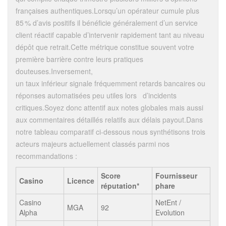
françaises authentiques.Lorsqu’un opérateur cumule plus
85 % d’avis positifs il bénéficie généralement d’un service
client réactif capable d’intervenir rapidement tant au niveau
dépôt que retrait.Cette métrique constitue souvent votre
première barrière contre leurs pratiques
douteuses.Inversement,
un taux inférieur signale fréquemment retards bancaires ou
réponses automatisées peu utiles lors d’incidents
critiques.Soyez donc attentif aux notes globales mais aussi
aux commentaires détaillés relatifs aux délais payout.Dans
notre tableau comparatif ci-dessous nous synthétisons trois
acteurs majeurs actuellement classés parmi nos
recommandations :
Score
Fournisseur
Casino
Licence
réputation*
phare
Casino
NetEnt /
MGA
92
Alpha
Evolution