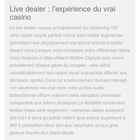
Live dealer : l’expérience du vrai
casino
Le live dealer repose principalement sur streaming HD
ultra‑rapide couplé parfois même avec réalité augmentée
permettant voir physiquement vos jetons virtuels projetés
devant vous.Lorsque vous choisissez entre différentes tables
notez toujours si elles utilisent Motion Capture pour suivre
précisément chaque geste du croupier ; cela réduit
considérablement tout retard visuel susceptible affecter vos
décisions rapides.Dans cet environnement humain interagit
non seulement via chat texte mais parfois audio
bidirectionnel offrant vraiment cette sensation immersive
comparable aux salons physiques.La flexibilité concernant
limites mises varie largement —certaines tables acceptent
dès 0,01 € alors qu’autres ciblent gros enjeux supérieurs à
500 € permettant donc tant aux néophytes qu’aux gros
joueurs trouver leur place idéale.​