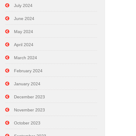
July 2024
June 2024
May 2024
April 2024
March 2024
February 2024
January 2024
December 2023
November 2023
October 2023