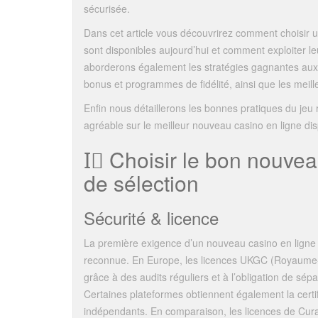
sécurisée.
Dans cet article vous découvrirez comment choisir un
sont disponibles aujourd’hui et comment exploiter l
aborderons également les stratégies gagnantes aux 
bonus et programmes de fidélité, ainsi que les mei
Enfin nous détaillerons les bonnes pratiques du jeu r
agréable sur le meilleur nouveau casino en ligne dis
I️⃣ Choisir le bon nouvea
de sélection
Sécurité & licence
La première exigence d’un nouveau casino en ligne e
reconnue. En Europe, les licences UKGC (Royaume‑Un
grâce à des audits réguliers et à l’obligation de sé
Certaines plateformes obtiennent également la certif
indépendants. En comparaison, les licences de Curaç