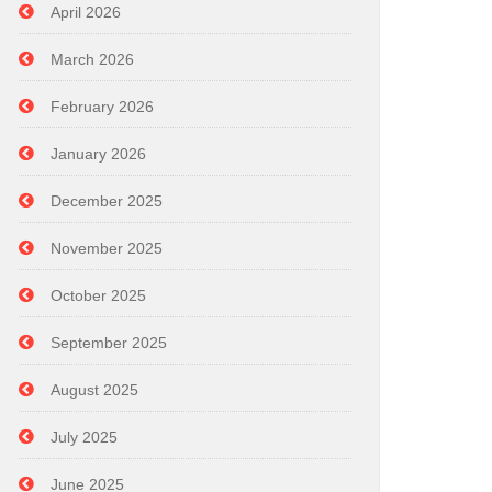
April 2026
March 2026
February 2026
January 2026
December 2025
November 2025
October 2025
September 2025
August 2025
July 2025
June 2025