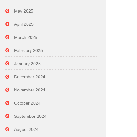
May 2025
April 2025
March 2025
February 2025
January 2025
December 2024
November 2024
October 2024
September 2024
August 2024