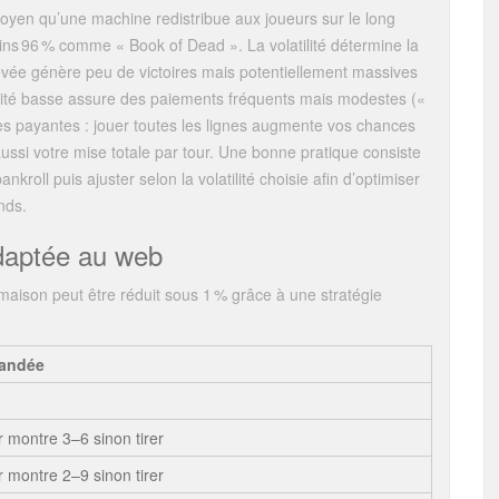
oyen qu’une machine redistribue aux joueurs sur le long
moins 96 % comme « Book of Dead ». La volatilité détermine la
élevée génère peu de victoires mais potentiellement massives
tilité basse assure des paiements fréquents mais modestes («
es payantes : jouer toutes les lignes augmente vos chances
ussi votre mise totale par tour. Une bonne pratique consiste
oll puis ajuster selon la volatilité choisie afin d’optimiser
nds.
adaptée au web
 maison peut être réduit sous 1 % grâce à une stratégie
andée
r montre 3–6 sinon tirer
r montre 2–9 sinon tirer