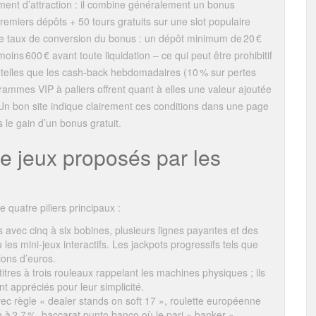
ent d’attraction : il combine généralement un bonus
premiers dépôts + 50 tours gratuits sur une slot populaire
 le taux de conversion du bonus : un dépôt minimum de 20 €
oins 600 € avant toute liquidation – ce qui peut être prohibitif
s telles que les cash‑back hebdomadaires (10 % sur pertes
grammes VIP à paliers offrent quant à elles une valeur ajoutée
. Un bon site indique clairement ces conditions dans une page
 le gain d’un bonus gratuit.
 de jeux proposés par les
 quatre piliers principaux :
 avec cinq à six bobines, plusieurs lignes payantes et des
les mini‑jeux interactifs. Les jackpots progressifs tels que
ions d’euros.
itres à trois rouleaux rappelant les machines physiques ; ils
t appréciés pour leur simplicité.
ec règle « dealer stands on soft 17 », roulette européenne
 à 2,7 %, baccarat punto banco où le pari « banker »