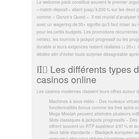
Le welcome pack constitue souvent le premier argum
« match‑deposit » allant jusqu’à 200 % sur les deux 
comme « Gonzo’s Quest ». Il est crucial d’analyser
avec un wagering de 30× signifie qu’il faut miser au m
pour les petits budgets. Les promotions récurrente
nettes), les tournois à jackpot progressif ou les pro
durable si leurs exigences restent réalistes (< 20×)
dédiée afin d’éviter toute surprise désagréable après
II️⃣ Les différents types
casinos online
Les casinos modernes classent leurs offres autour de
Machines à sous vidéo – Des rouleaux virtuels
fonctionnalités bonus comme les free spins ou 
Mega Moolah peuvent atteindre plusieurs mill
Slots classiques & jackpots progressifs – Des t
offrent souvent un RTP supérieur à 97 % et son
Jeux table standards – Blackjack européen av
avec seul zéro pour réduire l’avantage maison