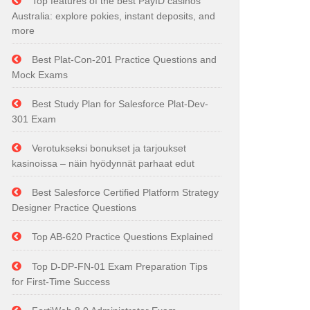
Top features of the best PayID casinos
Australia: explore pokies, instant deposits, and
more
Best Plat-Con-201 Practice Questions and
Mock Exams
Best Study Plan for Salesforce Plat-Dev-
301 Exam
Verotukseksi bonukset ja tarjoukset
kasinoissa – näin hyödynnät parhaat edut
Best Salesforce Certified Platform Strategy
Designer Practice Questions
Top AB-620 Practice Questions Explained
Top D-DP-FN-01 Exam Preparation Tips
for First-Time Success