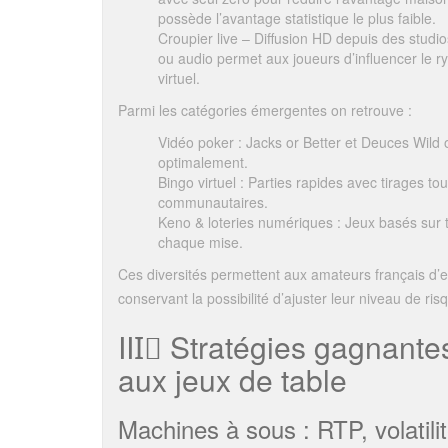
possède l’avantage statistique le plus faible.
Croupier live – Diffusion HD depuis des studios
ou audio permet aux joueurs d’influencer le r
virtuel.
Parmi les catégories émergentes on retrouve :
Vidéo poker : Jacks or Better et Deuces Wild 
optimalement.
Bingo virtuel : Parties rapides avec tirages 
communautaires.
Keno & loteries numériques : Jeux basés sur ti
chaque mise.
Ces diversités permettent aux amateurs français d’ex
conservant la possibilité d’ajuster leur niveau de ri
III️⃣ Stratégies gagnant
aux jeux de table
Machines à sous : RTP, volatili