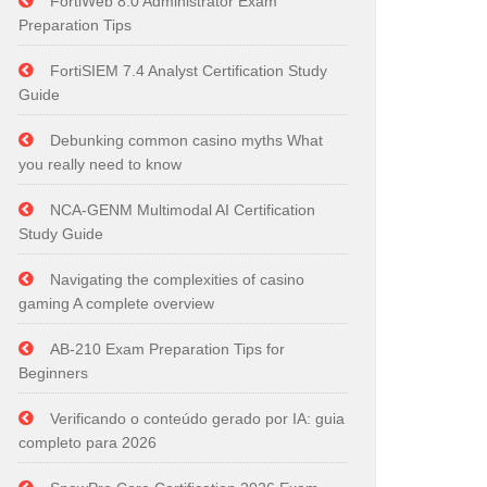
FortiWeb 8.0 Administrator Exam
Preparation Tips
FortiSIEM 7.4 Analyst Certification Study
Guide
Debunking common casino myths What
you really need to know
NCA-GENM Multimodal AI Certification
Study Guide
Navigating the complexities of casino
gaming A complete overview
AB-210 Exam Preparation Tips for
Beginners
Verificando o conteúdo gerado por IA: guia
completo para 2026