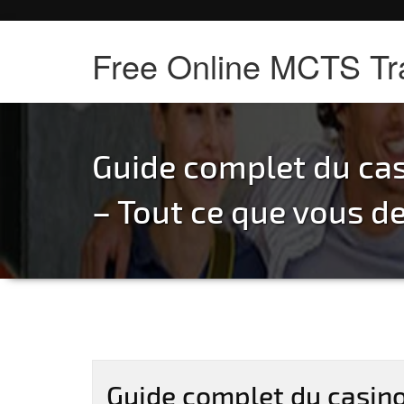
Free Online MCTS Tr
Guide complet du cas
– Tout ce que vous d
Guide complet du casino