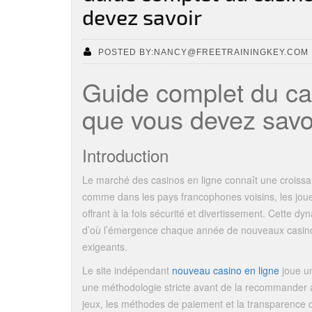
devez savoir
POSTED BY:NANCY@FREETRAININGKEY.COM
Guide complet du cas
que vous devez savo
Introduction
Le marché des casinos en ligne connaît une croissa
comme dans les pays francophones voisins, les jou
offrant à la fois sécurité et divertissement. Cette
d’où l’émergence chaque année de nouveaux casinos e
exigeants.
Le site indépendant
nouveau casino en ligne
joue un
une méthodologie stricte avant de la recommander au
jeux, les méthodes de paiement et la transparence d