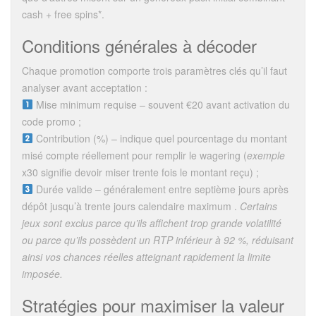
cash + free spins*.
Conditions générales à décoder
Chaque promotion comporte trois paramètres clés qu’il faut
analyser avant acceptation :
Mise minimum requise – souvent €20 avant activation du
code promo ;
Contribution (%) – indique quel pourcentage du montant
misé compte réellement pour remplir le wagering (
exemple
x30 signifie devoir miser trente fois le montant reçu) ;
Durée valide – généralement entre septième jours après
dépôt jusqu’à trente jours calendaire maximum .
Certains
jeux sont exclus parce qu’ils affichent trop grande volatilité
ou parce qu’ils possèdent un RTP inférieur à 92 %, réduisant
ainsi vos chances réelles atteignant rapidement la limite
imposée.
Stratégies pour maximiser la valeur