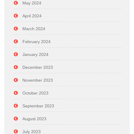
May 2024
April 2024
March 2024
February 2024
January 2024
December 2023
November 2023
October 2023
September 2023
August 2023
July 2023