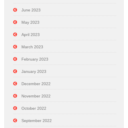
June 2023
May 2023
April 2023
March 2023
February 2023
January 2023
December 2022
November 2022
October 2022
September 2022