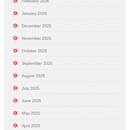
February 2026
January 2026
December 2025
November 2025
October 2025
September 2025
August 2025
July 2025
June 2025
May 2025
April 2025