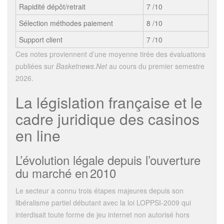
Rapidité dépôt/retrait
7 /10
Sélection méthodes paiement
8 /10
Support client
7 /10
Ces notes proviennent d’une moyenne tirée des évaluations
publiées sur
Basketnews.Net
au cours du premier semestre
2026.
La législation française et le
cadre juridique des casinos
en line
L’évolution légale depuis l’ouverture
du marché en 2010
Le secteur a connu trois étapes majeures depuis son
libéralisme partiel débutant avec la loi LOPPSI‑2009 qui
interdisait toute forme de jeu internet non autorisé hors