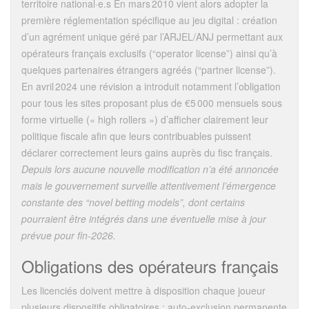
territoire national·e.s En mars 2010 vient alors adopter la
première réglementation spécifique au jeu digital : création
d’un agrément unique géré par l’ARJEL/ANJ permettant aux
opérateurs français exclusifs (“operator license”) ainsi qu’à
quelques partenaires étrangers agréés (“partner license”).
En avril 2024 une révision a introduit notamment l’obligation
pour tous les sites proposant plus de €5 000 mensuels sous
forme virtuelle (« high rollers ») d’afficher clairement leur
politique fiscale afin que leurs contribuables puissent
déclarer correctement leurs gains auprès du fisc français.
Depuis lors aucune nouvelle modification n’a été annoncée
mais le gouvernement surveille attentivement l’émergence
constante des “novel betting models”, dont certains
pourraient être intégrés dans une éventuelle mise à jour
prévue pour fin‑2026.
Obligations des opérateurs français
Les licenciés doivent mettre à disposition chaque joueur
plusieurs dispositifs obligatoires : auto‑exclusion permanente