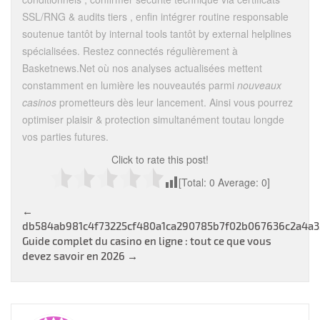
SSL/RNG & audits tiers , enfin intégrer routine responsable
soutenue tantôt by internal tools tantôt by external helplines
spécialisées​. Restez connectés régulièrement à
Basketnews.Net où nos analyses actualisées mettent
constamment ​en lumière ​les nouveautés parmi
nouveaux
casinos
prometteurs dès leur lancement.​ Ainsi vous pourrez
optimiser plaisir & protection simultanément toutau long​de
vos parties futures.​
Click to rate this post!
[Total:
0
Average:
0
]
Post
←
db584ab981c4f73225cf480a1ca290785b7f02b067636c2a4a3
navigation
Guide complet du casino en ligne : tout ce que vous
devez savoir en 2026
→