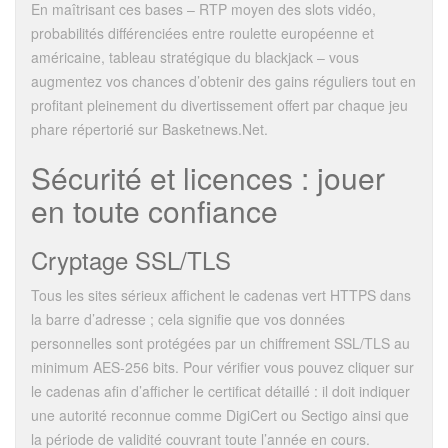
En maîtrisant ces bases – RTP moyen des slots vidéo,
probabilités différenciées entre roulette européenne et
américaine, tableau stratégique du blackjack – vous
augmentez vos chances d’obtenir des gains réguliers tout en
profitant pleinement du divertissement offert par chaque jeu
phare répertorié sur Basketnews.Net.
Sécurité et licences : jouer
en toute confiance
Cryptage SSL/TLS
Tous les sites sérieux affichent le cadenas vert HTTPS dans
la barre d’adresse ; cela signifie que vos données
personnelles sont protégées par un chiffrement SSL/TLS au
minimum AES‑256 bits. Pour vérifier vous pouvez cliquer sur
le cadenas afin d’afficher le certificat détaillé : il doit indiquer
une autorité reconnue comme DigiCert ou Sectigo ainsi que
la période de validité couvrant toute l’année en cours.