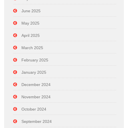
June 2025
May 2025
April 2025
March 2025
February 2025
January 2025
December 2024
November 2024
October 2024
September 2024