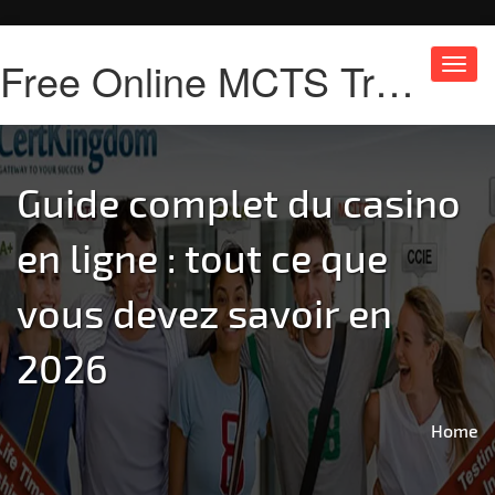
Free Online MCTS Training
Toggl
navig
Guide complet du casino
en ligne : tout ce que
vous devez savoir en
2026
Home