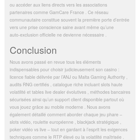
ou accéder aux liens directs vers les associations
partenaires comme GamCare France . Ce réseau
communautaire constitue souvent la première porte d’entrée
vers une prise conscience saine avant même qu’une
auto‑exclusion officielle ne devienne nécessaire .
Conclusion
Nous avons passé en revue tous les éléments
indispensables pour choisir judicieusement son casino :
licence fiable délivrée par l’ANJ ou Malta Gaming Authority ,
audits RNG certifiés , catalogue riche incluant slots haute
volatilité et tables live dealer évolutives , méthodes bancaires
sécurisées ainsi qu’un support client disponible partout où
vous jouez grâce au mobile moderne . Nous avons
également détaillé comment aborder chaque jeu phare –
slots vidéo, roulette européenne , blackjack stratégique ,
poker vidéo vs live – tout en gardant à l’esprit les exigences
techniques comme le RTP élevé ou la volatilité maîtrisée .