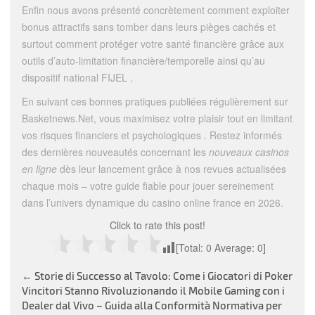
Enfin nous avons présenté concrètement comment exploiter
bonus attractifs sans tomber dans leurs pièges cachés et
surtout comment protéger votre santé financière grâce aux
outils d’auto‑limitation financière/temporelle ainsi qu’au
dispositif national FIJEL .
En suivant ces bonnes pratiques publiées régulièrement sur
Basketnews.Net, vous maximisez votre plaisir tout en limitant
vos risques financiers et psychologiques . Restez informés
des dernières nouveautés concernant les
nouveaux casinos
en ligne
dès leur lancement grâce à nos revues actualisées
chaque mois – votre guide fiable pour jouer sereinement
dans l’univers dynamique du casino online france en 2026.​
Click to rate this post!
[Total:
0
Average:
0
]
Post
←
Storie di Successo al Tavolo: Come i Giocatori di Poker
Vincitori Stanno Rivoluzionando il Mobile Gaming con i
navigation
Dealer dal Vivo – Guida alla Conformità Normativa per