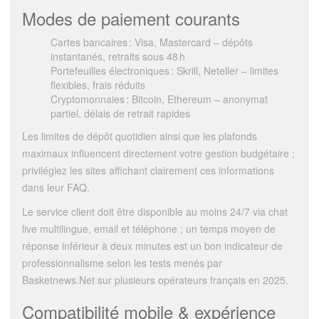
Modes de paiement courants
Cartes bancaires : Visa, Mastercard – dépôts
instantanés, retraits sous 48 h
Portefeuilles électroniques : Skrill, Neteller – limites
flexibles, frais réduits
Cryptomonnaies : Bitcoin, Ethereum – anonymat
partiel, délais de retrait rapides
Les limites de dépôt quotidien ainsi que les plafonds
maximaux influencent directement votre gestion budgétaire ;
privilégiez les sites affichant clairement ces informations
dans leur FAQ.
Le service client doit être disponible au moins 24/7 via chat
live multilingue, email et téléphone ; un temps moyen de
réponse inférieur à deux minutes est un bon indicateur de
professionnalisme selon les tests menés par
Basketnews.Net sur plusieurs opérateurs français en 2025.
Compatibilité mobile & expérience