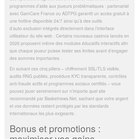
programmes d’aide aux joueurs problématiques : partenariat
avec GamCare France ou ADTPG garantit un accès gratuit à
une hotline disponible 24/7 ainsi qu’à des outils
d’auto‑exclusion intégrés directement dans l’interface
utilisateur du site web . Certains nouveaux casinos lancés en
2026 proposent même des modules éducatifs interactifs afin
que chaque joueur puisse tester ses limites avant d’engager
des sommes importantes .
En suivant ces cinq piliers – chiffrement SSL/TLS visible,
audits RNG publiés, procédure KYC transparente, contrôles
anti‑fraude actifs et programmes sociaux certifiés – vous
pouvez jouer sereinement sur n’importe quel site
recommandé par Basketnews.Net, sachant que votre argent
et vos données restent protégés par les standards
internationaux les plus exigeants .
Bonus et promotions :
maximiser vos gains