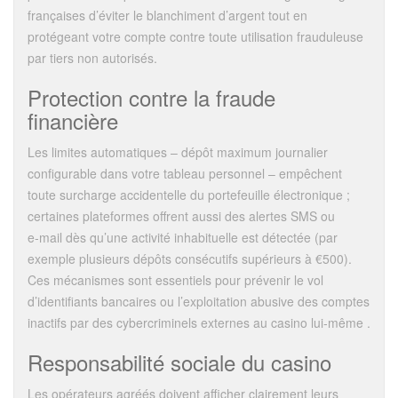
françaises d’éviter le blanchiment d’argent tout en
protégeant votre compte contre toute utilisation frauduleuse
par tiers non autorisés.
Protection contre la fraude
financière
Les limites automatiques – dépôt maximum journalier
configurable dans votre tableau personnel – empêchent
toute surcharge accidentelle du portefeuille électronique ;
certaines plateformes offrent aussi des alertes SMS ou
e‑mail dès qu’une activité inhabituelle est détectée (par
exemple plusieurs dépôts consécutifs supérieurs à €500).
Ces mécanismes sont essentiels pour prévenir le vol
d’identifiants bancaires ou l’exploitation abusive des comptes
inactifs par des cybercriminels externes au casino lui‑même .
Responsabilité sociale du casino
Les opérateurs agréés doivent afficher clairement leurs