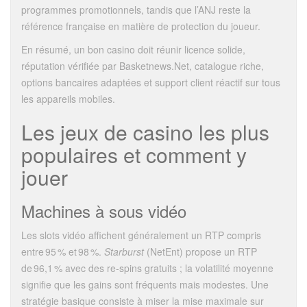
programmes promotionnels, tandis que l’ANJ reste la
référence française en matière de protection du joueur.
En résumé, un bon casino doit réunir licence solide,
réputation vérifiée par Basketnews.Net, catalogue riche,
options bancaires adaptées et support client réactif sur tous
les appareils mobiles.
Les jeux de casino les plus
populaires et comment y
jouer
Machines à sous vidéo
Les slots vidéo affichent généralement un RTP compris
entre 95 % et 98 %.
Starburst
(NetEnt) propose un RTP
de 96,1 % avec des re‑spins gratuits ; la volatilité moyenne
signifie que les gains sont fréquents mais modestes. Une
stratégie basique consiste à miser la mise maximale sur