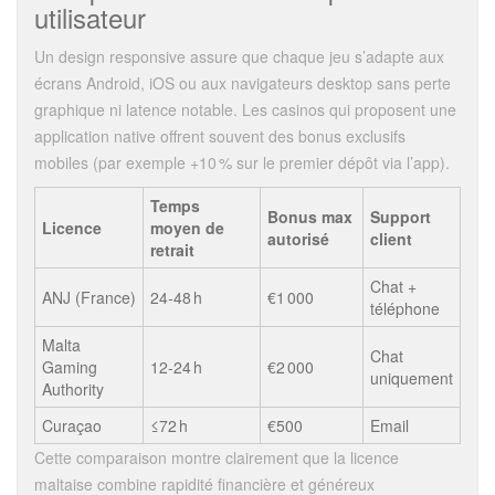
utilisateur
Un design responsive assure que chaque jeu s’adapte aux
écrans Android, iOS ou aux navigateurs desktop sans perte
graphique ni latence notable. Les casinos qui proposent une
application native offrent souvent des bonus exclusifs
mobiles (par exemple +10 % sur le premier dépôt via l’app).
Temps
Bonus max
Support
Licence
moyen de
autorisé
client
retrait
Chat +
ANJ (France)
24‑48 h
€1 000
téléphone
Malta
Chat
Gaming
12‑24 h
€2 000
uniquement
Authority
Curaçao
≤72 h
€500
Email
Cette comparaison montre clairement que la licence
maltaise combine rapidité financière et généreux