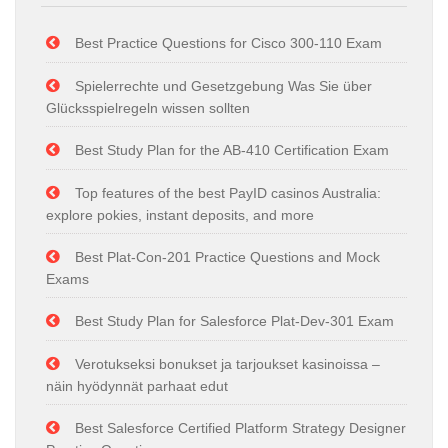
Best Practice Questions for Cisco 300-110 Exam
Spielerrechte und Gesetzgebung Was Sie über
Glücksspielregeln wissen sollten
Best Study Plan for the AB-410 Certification Exam
Top features of the best PayID casinos Australia:
explore pokies, instant deposits, and more
Best Plat-Con-201 Practice Questions and Mock
Exams
Best Study Plan for Salesforce Plat-Dev-301 Exam
Verotukseksi bonukset ja tarjoukset kasinoissa –
näin hyödynnät parhaat edut
Best Salesforce Certified Platform Strategy Designer