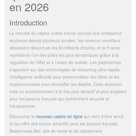
en 2026
Introduction
Le marché du casino online france connaît une croissance
soutenue depuis plusieurs années ; les revenus mondiaux
dépassent désormais les 30 milliards d’euros, et la France
représente l’un des pôles les plus dynamiques grâce à la
régulation de l’ANJ et à l’essor du mobile. Les plateformes
s’appuient sur des technologies de streaming ultra‑rapide,
l’intelligence artificielle pour personnaliser les offres et les
cryptomonnaies pour diversifier les dépôts. Cette évolution
crée un environnement à la fois plus attractif et plus exigeant
pour les joueurs français qui recherchent sécurité et
transparence.
Découvrez le
nouveau casino en ligne
qui vient d’être lancé
et qui offre des bonus attractifs pour les joueurs français.
Basketnews.Net, site de revue et de classement