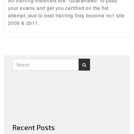
All training materials are "Guaranteed" to pass
your exams and get you certified on the fist
attempt, due to best training they become no1 site
2009 & 2011.
Recent Posts