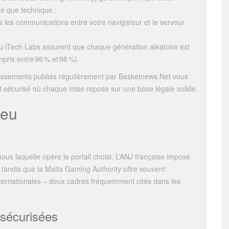
ue que technique ;
es les communications entre votre navigateur et le serveur
 iTech Labs assurent que chaque génération aléatoire est
ris entre 96 % et 98 %).
lassements publiés régulièrement par Basketnews.Net vous
 sécurisé où chaque mise repose sur une base légale solide.
jeu
 sous laquelle opère le portail choisi. L’ANJ française impose
is tandis que la Malta Gaming Authority offre souvent
nternationales – deux cadres fréquemment cités dans les
sécurisées