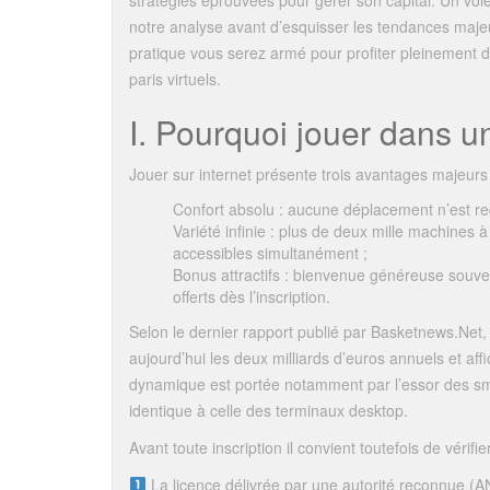
stratégies éprouvées pour gérer son capital. Un vole
notre analyse avant d’esquisser les tendances maje
pratique vous serez armé pour profiter pleinement de
paris virtuels.
I. Pourquoi jouer dans u
Jouer sur internet présente trois avantages majeurs
Confort absolu : aucune déplacement n’est requ
Variété infinie : plus de deux mille machines à
accessibles simultanément ;
Bonus attractifs : bienvenue généreuse souven
offerts dès l’inscription.
Selon le dernier rapport publié par Basketnews.Net
aujourd’hui les deux milliards d’euros annuels et a
dynamique est portée notamment par l’essor des s
identique à celle des terminaux desktop.
Avant toute inscription il convient toutefois de vérifie
La licence délivrée par une autorité reconnue (A