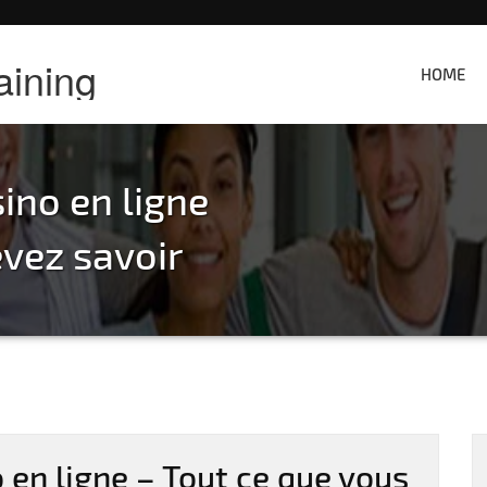
aining
HOME
ino en ligne
evez savoir
 en ligne – Tout ce que vous