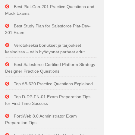
Best Plat-Con-201 Practice Questions and
Mock Exams
Best Study Plan for Salesforce Plat-Dev-
301 Exam
Verotukseksi bonukset ja tarjoukset
kasinoissa – näin hyödynnät parhaat edut
Best Salesforce Certified Platform Strategy
Designer Practice Questions
Top AB-620 Practice Questions Explained
Top D-DP-FN-01 Exam Preparation Tips
for First-Time Success
FortiWeb 8.0 Administrator Exam
Preparation Tips