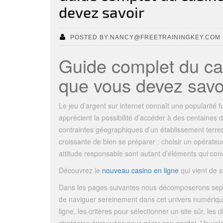
devez savoir
POSTED BY:NANCY@FREETRAININGKEY.COM
Guide complet du cas
que vous devez savo
Le jeu d’argent sur internet connaît une popularité 
apprécient la possibilité d’accéder à des centaines d
contraintes géographiques d’un établissement terre
croissante de bien se préparer : choisir un opérate
attitude responsable sont autant d’éléments qui cond
Découvrez le
nouveau casino en ligne
qui vient de so
Dans les pages suivantes nous décomposerons sept 
de naviguer sereinement dans cet univers numériqu
ligne, les critères pour sélectionner un site sûr, les