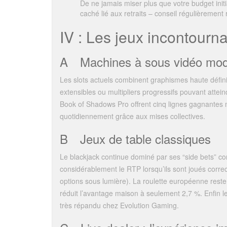
De ne jamais miser plus que votre budget initi
caché lié aux retraits – conseil régulièremen
IV : Les jeux incontourn
A Machines à sous vidéo mo
Les slots actuels combinent graphismes haute défi
extensibles ou multipliers progressifs pouvant atteindr
Book of Shadows Pro offrent cinq lignes gagnantes m
quotidiennement grâce aux mises collectives.
B Jeux de table classiques
Le blackjack continue dominé par ses “side bets” 
considérablement le RTP lorsqu’ils sont joués corr
options sous lumière). La roulette européenne reste
réduit l’avantage maison à seulement 2,7 %. Enfin 
très répandu chez Evolution Gaming.