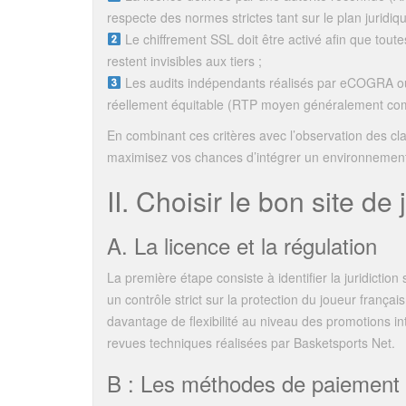
respecte des normes strictes tant sur le plan juridiq
Le chiffrement SSL doit être activé afin que tout
restent invisibles aux tiers ;
Les audits indépendants réalisés par eCOGRA ou
réellement équitable (RTP moyen généralement comp
En combinant ces critères avec l’observation des c
maximisez vos chances d’intégrer un environnement
II. Choisir le bon site de 
A. La licence et la régulation
La première étape consiste à identifier la juridiction
un contrôle strict sur la protection du joueur frança
davantage de flexibilité au niveau des promotions i
revues techniques réalisées par Basketsports Net.
B : Les méthodes de paiement 