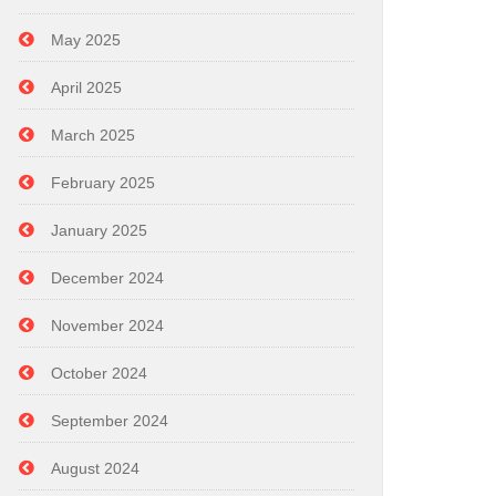
May 2025
April 2025
March 2025
February 2025
January 2025
December 2024
November 2024
October 2024
September 2024
August 2024