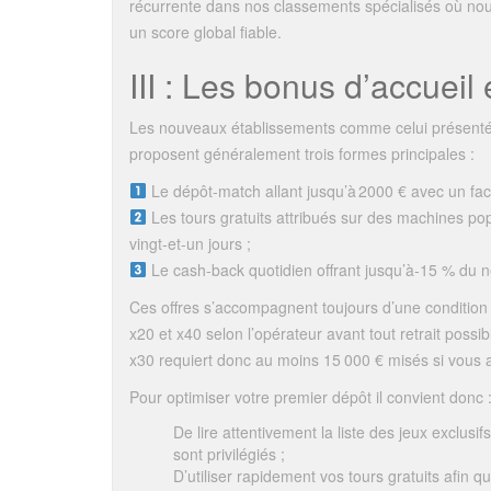
récurrente dans nos classements spécialisés où nou
un score global fiable.
III : Les bonus d’accueil
Les nouveaux établissements comme celui présenté
proposent généralement trois formes principales :
Le dépôt‑match allant jusqu’à 2000 € avec un facte
Les tours gratuits attribués sur des machines po
vingt‑et‑un jours ;
Le cash‑back quotidien offrant jusqu’à‑15 % du n
Ces offres s’accompagnent toujours d’une condition d
x20 et x40 selon l’opérateur avant tout retrait pos
x30 requiert donc au moins 15 000 € misés si vous
Pour optimiser votre premier dépôt il convient donc 
De lire attentivement la liste des jeux exclu
sont privilégiés ;
D’utiliser rapidement vos tours gratuits afin qu