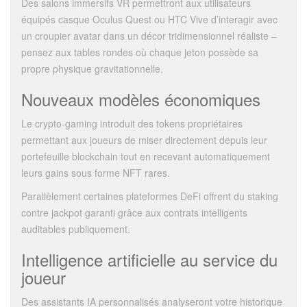
Des salons immersifs VR permettront aux utilisateurs
équipés casque Oculus Quest ou HTC Vive d’interagir avec
un croupier avatar dans un décor tridimensionnel réaliste –
pensez aux tables rondes où chaque jeton possède sa
propre physique gravitationnelle.
Nouveaux modèles économiques
Le crypto‑gaming introduit des tokens propriétaires
permettant aux joueurs de miser directement depuis leur
portefeuille blockchain tout en recevant automatiquement
leurs gains sous forme NFT rares.
Parallèlement certaines plateformes DeFi offrent du staking
contre jackpot garanti grâce aux contrats intelligents
auditables publiquement.
Intelligence artificielle au service du
joueur
Des assistants IA personnalisés analyseront votre historique