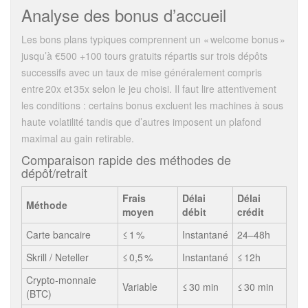
Analyse des bonus d’accueil
Les bons plans typiques comprennent un « welcome bonus »
jusqu’à €500 +100 tours gratuits répartis sur trois dépôts
successifs avec un taux de mise généralement compris
entre 20x et 35x selon le jeu choisi. Il faut lire attentivement
les conditions : certains bonus excluent les machines à sous
haute volatilité tandis que d’autres imposent un plafond
maximal au gain retirable.
Comparaison rapide des méthodes de
dépôt/retrait
Frais
Délai
Délai
Méthode
moyen
débit
crédit
Carte bancaire
≤ 1 %
Instantané
24–48h
Skrill / Neteller
≤ 0,5 %
Instantané
≤ 12h
Crypto‑monnaie
Variable
≤ 30 min
≤ 30 min
(BTC)