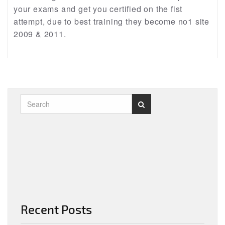
your exams and get you certified on the fist
attempt, due to best training they become no1 site
2009 & 2011.
Recent Posts