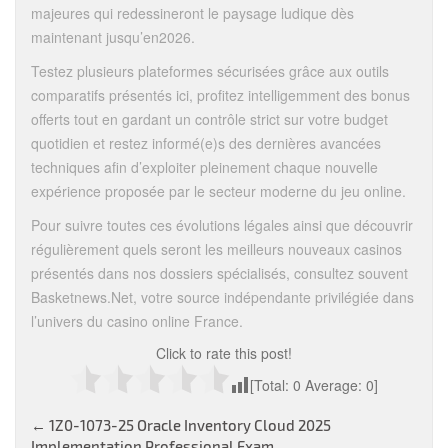
majeures qui redessineront le paysage ludique dès
maintenant jusqu’en​2026.
Testez plusieurs plateformes sécurisées grâce aux outils
comparatifs présentés ici, profitez intelligemment des bonus
offerts tout en gardant un contrôle strict sur votre budget
quotidien et restez informé(e)s des dernières avancées
techniques afin d’exploiter pleinement chaque nouvelle
expérience proposée par le secteur moderne du jeu online.
Pour suivre toutes ces évolutions légales ainsi que découvrir
régulièrement quels seront les meilleurs nouveaux casinos
présentés dans nos dossiers spécialisés, consultez souvent
Basketnews.Net, votre source indépendante privilégiée dans
l’univers du casino online France.​
Click to rate this post!
[Total:
0
Average:
0
]
Post
←
1Z0-1073-25 Oracle Inventory Cloud 2025
Implementation Professional Exam