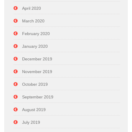
April 2020
March 2020
February 2020
January 2020
December 2019
November 2019
October 2019
September 2019
August 2019
July 2019