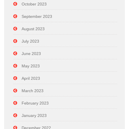
October 2023
September 2023
August 2023
July 2023
June 2023
May 2023
April 2023
March 2023
February 2023
January 2023
December 2022