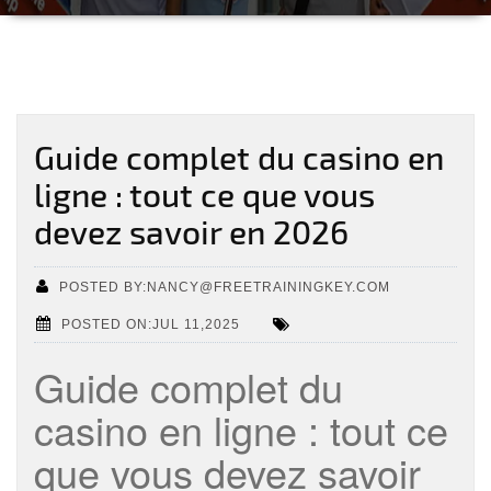
Guide complet du casino en
ligne : tout ce que vous
devez savoir en 2026
POSTED BY:NANCY@FREETRAININGKEY.COM
POSTED ON:JUL 11,2025
Guide complet du
casino en ligne : tout ce
que vous devez savoir