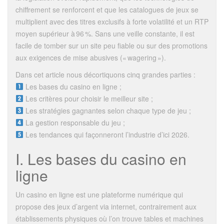
chiffrement se renforcent et que les catalogues de jeux se
multiplient avec des titres exclusifs à forte volatilité et un RTP
moyen supérieur à 96 %. Sans une veille constante, il est
facile de tomber sur un site peu fiable ou sur des promotions
aux exigences de mise abusives (« wagering »).
Dans cet article nous décortiquons cinq grandes parties :
Les bases du casino en ligne ;
Les critères pour choisir le meilleur site ;
Les stratégies gagnantes selon chaque type de jeu ;
La gestion responsable du jeu ;
Les tendances qui façonneront l’industrie d’ici 2026.
I. Les bases du casino en
ligne
Un casino en ligne est une plateforme numérique qui
propose des jeux d’argent via internet, contrairement aux
établissements physiques où l’on trouve tables et machines