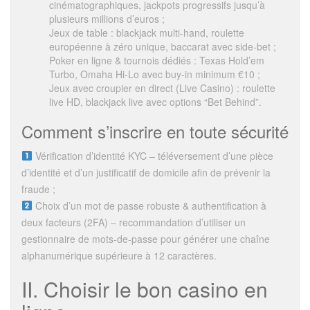
cinématographiques, jackpots progressifs jusqu’à
plusieurs millions d’euros ;
Jeux de table : blackjack multi‑hand, roulette
européenne à zéro unique, baccarat avec side‑bet ;
Poker en ligne & tournois dédiés : Texas Hold’em
Turbo, Omaha Hi‑Lo avec buy‑in minimum €10 ;
Jeux avec croupier en direct (Live Casino) : roulette
live HD, blackjack live avec options “Bet Behind”.
Comment s’inscrire en toute sécurité
Vérification d’identité KYC – téléversement d’une pièce
d’identité et d’un justificatif de domicile afin de prévenir la
fraude ;
Choix d’un mot de passe robuste & authentification à
deux facteurs (2FA) – recommandation d’utiliser un
gestionnaire de mots‑de‑passe pour générer une chaîne
alphanumérique supérieure à 12 caractères.
II. Choisir le bon casino en