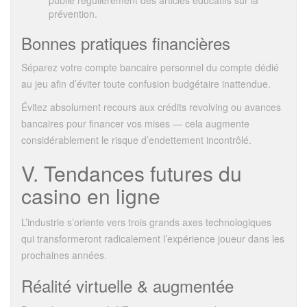
publie régulièrement des articles éducatifs sur la
prévention.
Bonnes pratiques financières
Séparez votre compte bancaire personnel du compte dédié
au jeu afin d’éviter toute confusion budgétaire inattendue.
Évitez absolument recours aux crédits revolving ou avances
bancaires pour financer vos mises — cela augmente
considérablement le risque d’endettement incontrôlé.
V. Tendances futures du
casino en ligne
L’industrie s’oriente vers trois grands axes technologiques
qui transformeront radicalement l’expérience joueur dans les
prochaines années.
Réalité virtuelle & augmentée