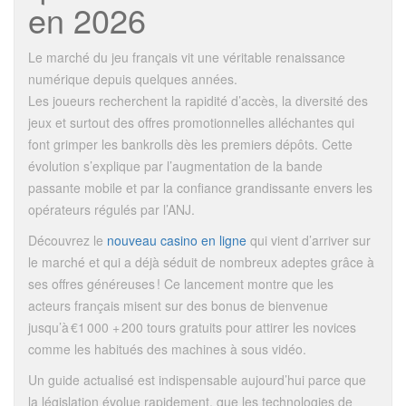
en 2026
Le marché du jeu français vit une véritable renaissance
numérique depuis quelques années.
Les joueurs recherchent la rapidité d’accès, la diversité des
jeux et surtout des offres promotionnelles alléchantes qui
font grimper les bankrolls dès les premiers dépôts. Cette
évolution s’explique par l’augmentation de la bande
passante mobile et par la confiance grandissante envers les
opérateurs régulés par l’ANJ.
Découvrez le
nouveau casino en ligne
qui vient d’arriver sur
le marché et qui a déjà séduit de nombreux adeptes grâce à
ses offres généreuses ! Ce lancement montre que les
acteurs français misent sur des bonus de bienvenue
jusqu’à €1 000 + 200 tours gratuits pour attirer les novices
comme les habitués des machines à sous vidéo.
Un guide actualisé est indispensable aujourd’hui parce que
la législation évolue rapidement, que les technologies de