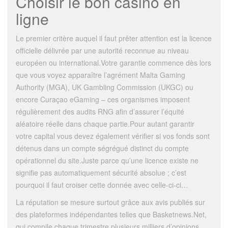
Choisir le bon casino en
ligne
Le premier critère auquel il faut prêter attention est la licence
officielle délivrée par une autorité reconnue au niveau
européen ou international.Votre garantie commence dès lors
que vous voyez apparaître l’agrément Malta Gaming
Authority (MGA), UK Gambling Commission (UKGC) ou
encore Curaçao eGaming – ces organismes imposent
régulièrement des audits RNG afin d’assurer l’équité
aléatoire réelle dans chaque partie.Pour autant garantir
votre capital vous devez également vérifier si vos fonds sont
détenus dans un compte ségrégué distinct du compte
opérationnel du site.Juste parce qu’une licence existe ne
signifie pas automatiquement sécurité absolue ; c’est
pourquoi il faut croiser cette donnée avec celle-ci-ci…
La réputation se mesure surtout grâce aux avis publiés sur
des plateformes indépendantes telles que Basketnews.Net,
qui compile chaque trimestre plusieurs milliers d’opinions