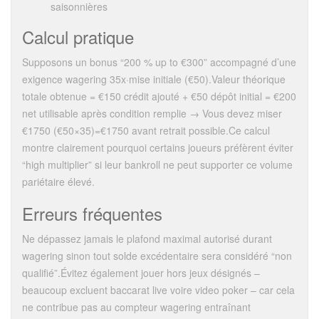
saisonnières
Calcul pratique
Supposons un bonus “200 % up to €300” accompagné d’une
exigence wagering 35x·mise initiale (€50).Valeur théorique
totale obtenue = €150 crédit ajouté + €50 dépôt initial = €200
net utilisable après condition remplie → Vous devez miser
€1750 (€50×35)=€1750 avant retrait possible.Ce calcul
montre clairement pourquoi certains joueurs préfèrent éviter
“high multiplier” si leur bankroll ne peut supporter ce volume
pariétaire élevé.​
Erreurs fréquentes
Ne dépassez jamais le plafond maximal autorisé durant
wagering sinon tout solde excédentaire sera considéré “non
qualifié”.Évitez également jouer hors jeux désignés –
beaucoup excluent baccarat live voire video poker – car cela
ne contribue pas au compteur wagering entraînant