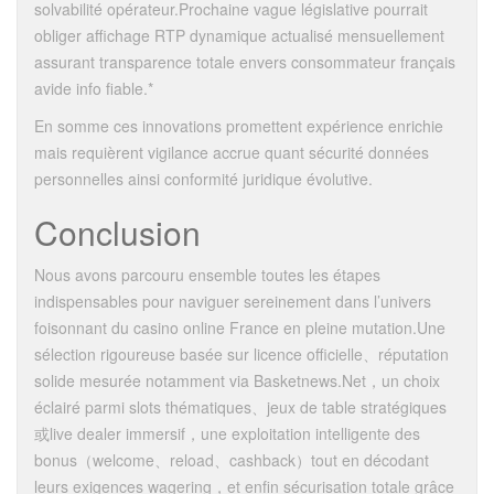
solvabilité opérateur.Prochaine vague législative pourrait
obliger affichage RTP dynamique actualisé mensuellement
assurant transparence totale envers consommateur français
avide info fiable.*
En somme ces innovations promettent expérience enrichie
mais requièrent vigilance accrue quant sécurité données
personnelles ainsi conformité juridique évolutive.
Conclusion
Nous avons parcouru ensemble toutes les étapes
indispensables pour naviguer sereinement dans l’univers
foisonnant du casino online France en pleine mutation.Une
sélection rigoureuse basée sur licence officielle、réputation
solide mesurée notamment via Basketnews.Net，un choix
éclairé parmi slots thématiques、jeux de table stratégiques
或live dealer immersif，une exploitation intelligente des
bonus（welcome、reload、cashback）tout en décodant
leurs exigences wagering，et enfin sécurisation totale grâce