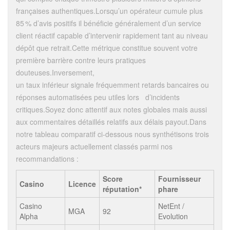
françaises authentiques.Lorsqu’un opérateur cumule plus
85 % d’avis positifs il bénéficie généralement d’un service
client réactif capable d’intervenir rapidement tant au niveau
dépôt que retrait.Cette métrique constitue souvent votre
première barrière contre leurs pratiques
douteuses.Inversement,
un taux inférieur signale fréquemment retards bancaires ou
réponses automatisées peu utiles lors d’incidents
critiques.Soyez donc attentif aux notes globales mais aussi
aux commentaires détaillés relatifs aux délais payout.Dans
notre tableau comparatif ci-dessous nous synthétisons trois
acteurs majeurs actuellement classés parmi nos
recommandations :
Score
Fournisseur
Casino
Licence
réputation*
phare
Casino
NetEnt /
MGA
92
Alpha
Evolution