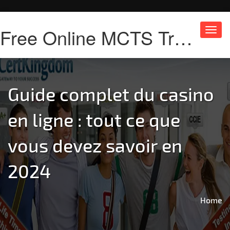
Free Online MCTS Training
Toggl
navig
Guide complet du casino
en ligne : tout ce que
vous devez savoir en
2024
Home