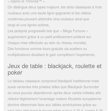
« Game of Thrones™ ».
On distingue deux types majeurs :les slots classiques à trois
rouleaux avec une seule ligne gagnante et les vidéos
modernes pouvant atteindre cinq rouleaux ainsi que
vingt‑et‑une lignes actives。
Les jackpots progressifs tels que « Mega Fortune »
augmentent grâce à un petit prélèvement prélevé sur
chaque mise effectuée au sein du réseau mondial。
Des fonctions comme tours gratuits via scatters ou
multiplicateurs doublant le gain complètent l’expérience。
Jeux de table : blackjack, roulette et
poker
Le tableau classique comprend blackjack traditionnel mais
aussi variantes très prisées telles que Blackjack Surrender
où vous pouvez abandonner après deux cartes initiales afin
réduire légèrement l’avantage maison.Roulette européenne
domine désormais face aux tables américaines grâce au
seul zéro réduisant le house edge autour 2,70 % contre 5,26