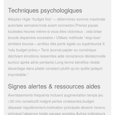
Techniques psychologiques
Adoptez règle “budget fixe” — déterminez somme maximale
autorisée semaine/mois avant connexion.Prenez pause
toutesles heures même si vous êtes victorieux ; cela brise
boucle dopamine excessive.• Utilisez méthode “stop loss”
similaire bourse — arrêtez dès perte égale ou supérieureà X
%du budget prévu.• Tenir journal papier ou numérique
décrivant émotions ressenties aide conscience décisionnelle
surtout après série perdante.Long terme bénéfice réside
davantage dans plaisir constant plutôt qu’en quête jackpot
improbable.*
Signes alertes & ressources aides
Avertissements fréquents incluent augmentation temps jeu
>30 min consécutif malgré pertes croissantes,budget
dépassé régulièrement,motivation principale devenir revenu
principal,l’absence totale pauses sociales.Autres indicateurs