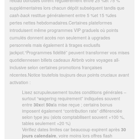
reload bonuses offrent régulièrement entre 25 %et 75 %
supplémentaires lors chacun dépôt subséquent tandis que
cash‑back
restitue généralement entre 5 %et 15 %des
pertes nettes hebdomadaires.Certaines plateformes
introduisent même programmes VIP graduels où points
cumulés donnent accès non seulement à upgrades
personnels mais également à tirages exclusifs
jackpot.“Programmes fidélité” peuvent transformer vos mises
quotidiennes​en billets cadeaux Airbnb voire voyages all-
inclusive selon certaines promotions françaises
récentes.Notice toutefois toujours deux points cruciaux avant
activation :
Lisez scrupuleusement toutes conditions générales –
surtout “wagering requirement” indiquées souvent
entre
30x
et
50x
la mise reçue ; certains bonus
imposent également “contribution rate” différenciée
selon type jeu (slots comptabilisent souvent +100 %,
tables seulement +20 %)
Vérifiez dates limites car beaucoup expirent après
30
jours calendaire
, voire moins lors offres flash