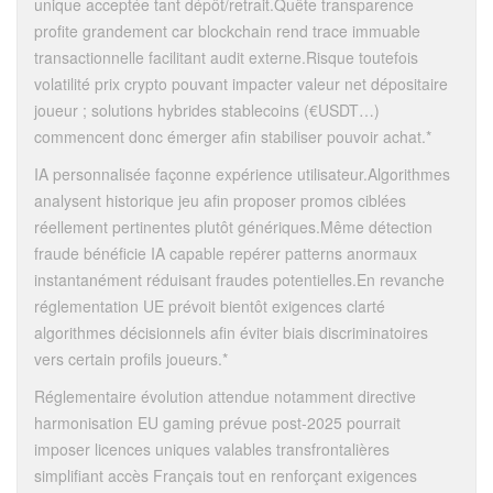
unique acceptée tant dépôt/retrait.Quête transparence
profite grandement car blockchain rend trace immuable
transactionnelle facilitant audit externe.Risque toutefois
volatilité prix crypto pouvant impacter valeur net dépositaire
joueur ; solutions hybrides stablecoins (€USDT…)
commencent donc émerger afin stabiliser pouvoir achat.*
IA personnalisée façonne expérience utilisateur.Algorithmes
analysent historique jeu afin proposer promos ciblées
réellement pertinentes plutôt génériques.Même détection
fraude bénéficie IA capable repérer patterns anormaux
instantanément réduisant fraudes potentielles.En revanche
réglementation UE prévoit bientôt exigences clarté
algorithmes décisionnels afin éviter biais discriminatoires
vers certain profils joueurs.*
Réglementaire évolution attendue notamment directive
harmonisation EU gaming prévue post‑2025 pourrait
imposer licences uniques valables transfrontalières
simplifiant accès Français tout en renforçant exigences