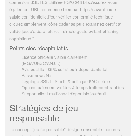
connexion SSL/TLS chiffrée RSA2048 bits.Assurez-vous
également URL commence bien par https:// avant toute
saisie confidentielle.Pour vérifier conformité technique
cliquez simplement icône cadenas puis examinez certificat
valide jusqu’à date future.—simple geste évitant phishing
sophistiqué.*
Points clés récapitulatifs
Licence officielle visible clairement
(MGA/UKGC/ANJ…)
Avis positifs ≥85 % sur sites indépendants tel
Basketnews.Net
Cryptage SSL/TLS actif & politique KYC stricte
Options paiement variées & temps traitement rapides
Support client multicanal disponible jour/nuit
Stratégies de jeu
responsable
Le concept “jeu responsable” désigne ensemble mesures