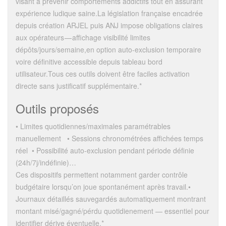
visant à prévenir comportements addictifs tout en assurant
expérience ludique saine.La législation française encadrée
depuis création ARJEL puis ANJ impose obligations claires
aux opérateurs — affichage visibilité limites
dépôts/jours/semaine,en option auto-exclusion temporaire
voire définitive accessible depuis tableau bord
utilisateur.Tous ces outils doivent être faciles activation
directe sans justificatif supplémentaire.*
Outils proposés
• Limites quotidiennes/maximales paramétrables
manuellement • Sessions chronométrées affichées temps
réel • Possibilité auto-exclusion pendant période définie
(24h/7j/indéfinie)…
Ces dispositifs permettent notamment garder contrôle
budgétaire lorsqu’on joue spontanément après travail.•
Journaux détaillés sauvegardés automatiquement montrant
montant misé/gagné/pérdu quotidienement — essentiel pour
identifier dérive éventuelle.*