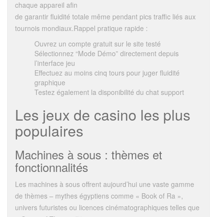
chaque appareil afin
de garantir fluidité totale même pendant pics traffic liés aux
tournois mondiaux.Rappel pratique rapide :
Ouvrez un compte gratuit sur le site testé
Sélectionnez “Mode Démo” directement depuis
l’interface jeu
Effectuez au moins cinq tours pour juger fluidité
graphique
Testez également la disponibilité du chat support
Les jeux de casino les plus
populaires
Machines à sous : thèmes et
fonctionnalités
Les machines à sous offrent aujourd’hui une vaste gamme
de thèmes – mythes égyptiens comme « Book of Ra »,
univers futuristes ou licences cinématographiques telles que