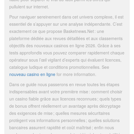
pullulent sur internet.
Pour naviguer sereinement dans cet univers complexe, il est
essentiel de s’appuyer sur une analyse indépendante. C’est
exactement ce que propose Basketnews.Net : une
plateforme dédiée aux revues détaillées et aux classements
objectifs des nouveaux casinos en ligne 2026. Grâce à ses
tests approfondis vous pouvez comparer rapidement chaque
opérateur sous l’œil vigilant d’experts qui évaluent licences,
catalogue ludique et conditions promotionnelles. See
nouveau casino en ligne
for more information.
Dans ce guide nous passerons en revue toutes les étapes
indispensables avant votre première mise : comment choisir
un casino fiable grâce aux licences reconnues ; quels types
de bonus offrent réellement un avantage après décryptage
des exigences de mise ; quelles mesures sécuritaires
protègent vos informations personnelles ; quelles solutions
bancaires assurent rapidité et coût maîtrisé ; enfin nous