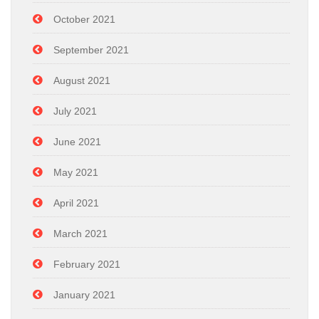
October 2021
September 2021
August 2021
July 2021
June 2021
May 2021
April 2021
March 2021
February 2021
January 2021