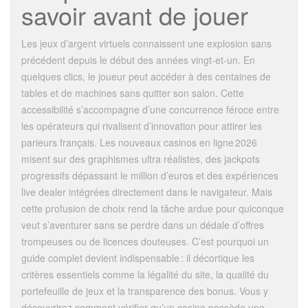
savoir avant de jouer
Les jeux d’argent virtuels connaissent une explosion sans
précédent depuis le début des années vingt‑et‑un. En
quelques clics, le joueur peut accéder à des centaines de
tables et de machines sans quitter son salon. Cette
accessibilité s’accompagne d’une concurrence féroce entre
les opérateurs qui rivalisent d’innovation pour attirer les
parieurs français. Les nouveaux casinos en ligne 2026
misent sur des graphismes ultra réalistes, des jackpots
progressifs dépassant le million d’euros et des expériences
live dealer intégrées directement dans le navigateur. Mais
cette profusion de choix rend la tâche ardue pour quiconque
veut s’aventurer sans se perdre dans un dédale d’offres
trompeuses ou de licences douteuses. C’est pourquoi un
guide complet devient indispensable : il décortique les
critères essentiels comme la légalité du site, la qualité du
portefeuille de jeux et la transparence des bonus. Vous y
découvrirez comment vérifier qu’un casino possède une