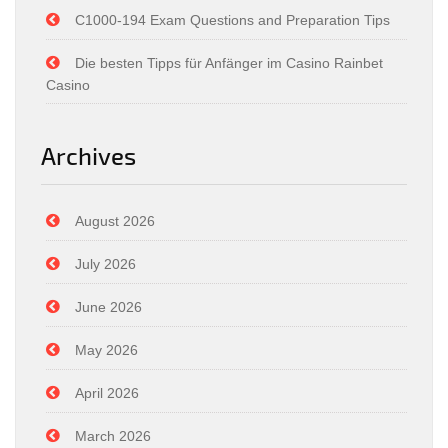
C1000-194 Exam Questions and Preparation Tips
Die besten Tipps für Anfänger im Casino Rainbet
Casino
Archives
August 2026
July 2026
June 2026
May 2026
April 2026
March 2026