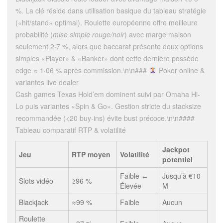
%. La clé réside dans utilisation basique du tableau stratégie
(«hit/stand» optimal). Roulette européenne offre meilleure
probabilité (
mise simple rouge/noir
) avec marge maison
seulement 2·7 %, alors que baccarat présente deux options
simples «Player» & «Banker» dont cette dernière possède
edge ≈ 1·06 % après commission.\n\n###
Poker online &
variantes live dealer
Cash games Texas Hold’em dominent suivi par Omaha Hi-
Lo puis variantes «Spin & Go». Gestion stricte du stacksize
recommandée (<20 buy‑ins) évite bust précoce.\n\n####
Tableau comparatif RTP & volatilité
Jackpot
Jeu
RTP moyen
Volatilité
potentiel
Faible ↔︎
Jusqu’à €10
Slots vidéo
≥96 %
Élevée
M
Blackjack
≈99 %
Faible
Aucun
Roulette