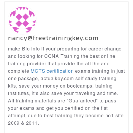
nancy@freetrainingkey.com
make Bio Info If your preparing for career change
and looking for CCNA Training the best online
training provider that provide the all the and
complete
MCTS certification
exams training in just
one package, actualkey.com self study training
kits, save your money on bootcamps, training
institutes, It's also save your traveling and time.
All training materials are "Guaranteed" to pass
your exams and get you certified on the fist
attempt, due to best training they become no1 site
2009 & 2011.