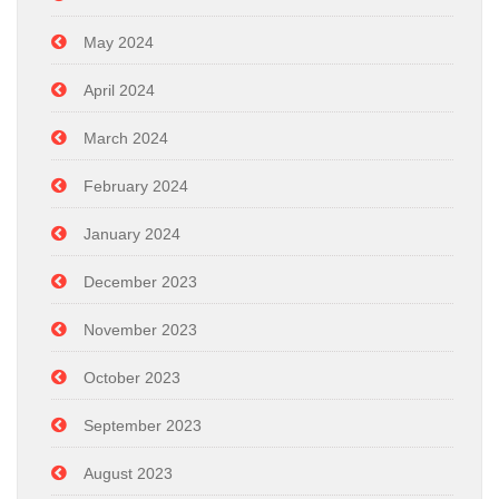
May 2024
April 2024
March 2024
February 2024
January 2024
December 2023
November 2023
October 2023
September 2023
August 2023