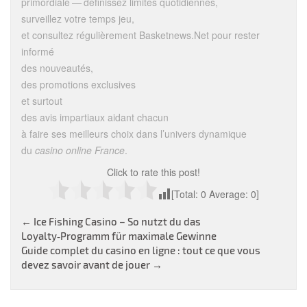
primordiale — définissez limites quotidiennes,
surveillez votre temps jeu,
et consultez régulièrement Basketnews.Net pour rester
informé
des nouveautés,
des promotions exclusives
et surtout
des avis impartiaux aidant chacun
à faire ses meilleurs choix dans l’univers dynamique
du
casino online France
.
Click to rate this post!
[Total:
0
Average:
0
]
Post
←
Ice Fishing Casino – So nutzt du das
Loyalty‑Programm für maximale Gewinne
navigation
Guide complet du casino en ligne : tout ce que vous
devez savoir avant de jouer
→