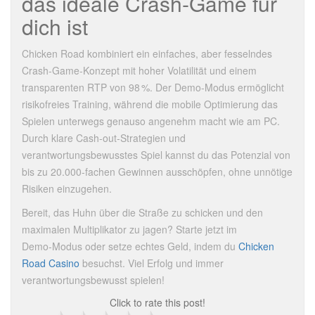
das ideale Crash‑Game für
dich ist
Chicken Road kombiniert ein einfaches, aber fesselndes
Crash‑Game‑Konzept mit hoher Volatilität und einem
transparenten RTP von 98 %. Der Demo‑Modus ermöglicht
risikofreies Training, während die mobile Optimierung das
Spielen unterwegs genauso angenehm macht wie am PC.
Durch klare Cash‑out‑Strategien und
verantwortungsbewusstes Spiel kannst du das Potenzial von
bis zu 20.000‑fachen Gewinnen ausschöpfen, ohne unnötige
Risiken einzugehen.
Bereit, das Huhn über die Straße zu schicken und den
maximalen Multiplikator zu jagen? Starte jetzt im
Demo‑Modus oder setze echtes Geld, indem du
Chicken
Road Casino
besuchst. Viel Erfolg und immer
verantwortungsbewusst spielen!
Click to rate this post!