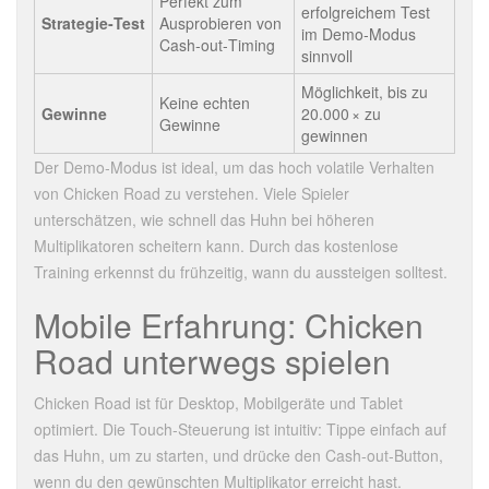
Perfekt zum
erfolgreichem Test
Strategie‑Test
Ausprobieren von
im Demo‑Modus
Cash‑out‑Timing
sinnvoll
Möglichkeit, bis zu
Keine echten
Gewinne
20.000 × zu
Gewinne
gewinnen
Der Demo‑Modus ist ideal, um das hoch volatile Verhalten
von Chicken Road zu verstehen. Viele Spieler
unterschätzen, wie schnell das Huhn bei höheren
Multiplikatoren scheitern kann. Durch das kostenlose
Training erkennst du frühzeitig, wann du aussteigen solltest.
Mobile Erfahrung: Chicken
Road unterwegs spielen
Chicken Road ist für Desktop, Mobilgeräte und Tablet
optimiert. Die Touch‑Steuerung ist intuitiv: Tippe einfach auf
das Huhn, um zu starten, und drücke den Cash‑out‑Button,
wenn du den gewünschten Multiplikator erreicht hast.