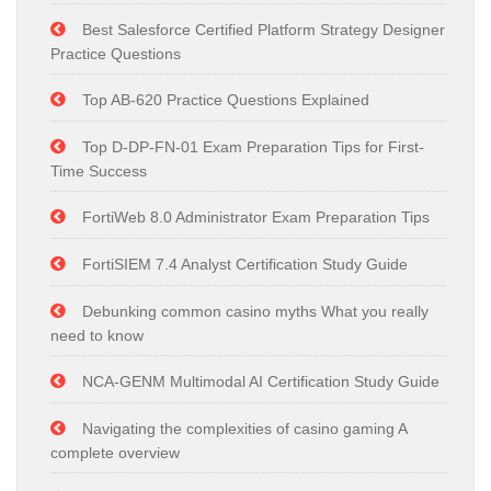
Best Salesforce Certified Platform Strategy Designer
Practice Questions
Top AB-620 Practice Questions Explained
Top D-DP-FN-01 Exam Preparation Tips for First-
Time Success
FortiWeb 8.0 Administrator Exam Preparation Tips
FortiSIEM 7.4 Analyst Certification Study Guide
Debunking common casino myths What you really
need to know
NCA-GENM Multimodal AI Certification Study Guide
Navigating the complexities of casino gaming A
complete overview