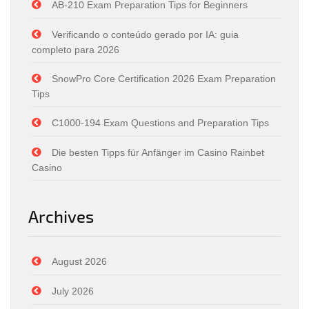
AB-210 Exam Preparation Tips for Beginners
Verificando o conteúdo gerado por IA: guia
completo para 2026
SnowPro Core Certification 2026 Exam Preparation
Tips
C1000-194 Exam Questions and Preparation Tips
Die besten Tipps für Anfänger im Casino Rainbet
Casino
Archives
August 2026
July 2026