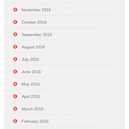
November 2016
October 2016
September 2016
August 2016
July 2016
June 2016
May 2016
April 2016
March 2016
February 2016