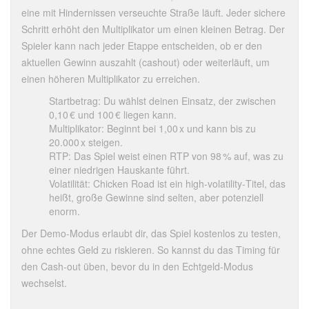
eine mit Hindernissen verseuchte Straße läuft. Jeder sichere
Schritt erhöht den Multiplikator um einen kleinen Betrag. Der
Spieler kann nach jeder Etappe entscheiden, ob er den
aktuellen Gewinn auszahlt (cashout) oder weiterläuft, um
einen höheren Multiplikator zu erreichen.
Startbetrag: Du wählst deinen Einsatz, der zwischen
0,10 € und 100 € liegen kann.
Multiplikator: Beginnt bei 1,00 x und kann bis zu
20.000 x steigen.
RTP: Das Spiel weist einen RTP von 98 % auf, was zu
einer niedrigen Hauskante führt.
Volatilität: Chicken Road ist ein high‑volatility‑Titel, das
heißt, große Gewinne sind selten, aber potenziell
enorm.
Der Demo‑Modus erlaubt dir, das Spiel kostenlos zu testen,
ohne echtes Geld zu riskieren. So kannst du das Timing für
den Cash‑out üben, bevor du in den Echtgeld‑Modus
wechselst.