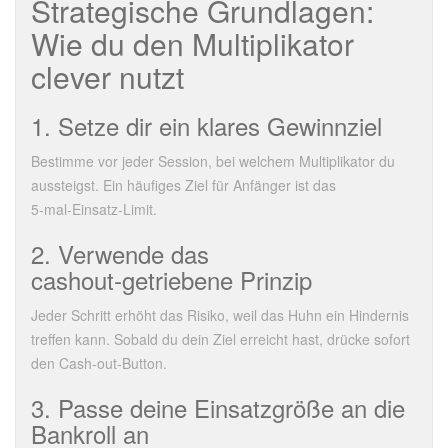
Strategische Grundlagen:
Wie du den Multiplikator
clever nutzt
1. Setze dir ein klares Gewinnziel
Bestimme vor jeder Session, bei welchem Multiplikator du
aussteigst. Ein häufiges Ziel für Anfänger ist das
5‑mal‑Einsatz‑Limit.
2. Verwende das
cashout‑getriebene Prinzip
Jeder Schritt erhöht das Risiko, weil das Huhn ein Hindernis
treffen kann. Sobald du dein Ziel erreicht hast, drücke sofort
den Cash‑out‑Button.
3. Passe deine Einsatzgröße an die
Bankroll an