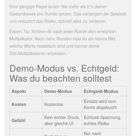
Eine gängige Regel lautet: Nie mehr als 2 % deiner
Gesamtkasse pro Runde setzen. Das verlängert die Spielzeit
und reduziert das Risiko, schnell alles zu verlieren.
Expert Tip: Notiere dir nach jeder Runde den erreichten
Multiplikator. Nach zehn Runden hast du ein klares Bild,
welche Werte realistisch sind und kannst deine
Ziel‑Multiplikatoren anpassen.
Demo‑Modus vs. Echtgeld:
Was du beachten solltest
Aspekt
Demo‑Modus
Echtgeld‑Modus
Einsatz wird vom
Kosten
Kostenlos
Konto abgebucht
Kein echter Druck,
Echtzeit‑Spannung,
Gefühl
aber gleiche UI
echtes Risiko
Nur nach