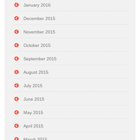
January 2016
December 2015
November 2015
October 2015
September 2015
August 2015
July 2015
June 2015
May 2015
April 2015
March 2015