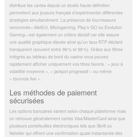
distribue les cartes depuis un studio haute définition
permettent aux joueurs français d’expérimenter différentes
stratégies simultanément. La présence de fournisseurs
renommés—NetEnt, Microgaming, Play’n GO ou Evolution
Gaming—est également un critère décisif car elle assure
une qualité graphique élevée ainsi qu’un taux RTP déclaré
transparent (souvent entre 96 % et 98 %). Grâce aux filtres
intégrés au tableau de bord du casino vous pouvez
rapidement afficher uniquement vos titres favoris : « jeux à
volatilité moyenne », « jackpot progressif » ou même
« tournois live ».
Les méthodes de paiement
sécurisées
Les options bancaires varient selon chaque plateforme mais
on retrouve généralement cartes Visa/MasterCard ainsi que
plusieurs portefeuilles électroniques tels que Skrill ou
Neteller qui offrent une confirmation quasi instantanée des