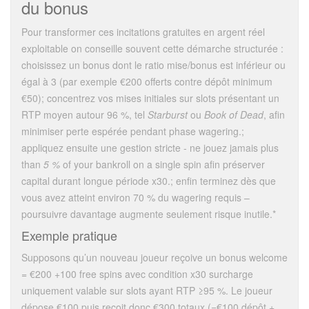
du bonus
Pour transformer ces incitations gratuites en argent réel
exploitable on conseille souvent cette démarche structurée :
choisissez un bonus dont le ratio mise/bonus est inférieur ou
égal à 3 (par exemple €200 offerts contre dépôt minimum
€50); concentrez vos mises initiales sur slots présentant un
RTP moyen autour 96 %, tel
Starburst
ou
Book of Dead
, afin
minimiser perte espérée pendant phase wagering.;
appliquez ensuite une gestion stricte ‑ ne jouez jamais plus
than
5 %
of your bankroll on a single spin afin préserver
capital durant longue période x30.; enfin terminez dès que
vous avez atteint environ 70 % du wagering requis –
poursuivre davantage augmente seulement risque inutile.*
Exemple pratique
Supposons qu’un nouveau joueur reçoive un bonus welcome
= €200 +100 free spins avec condition x30 surcharge
uniquement valable sur slots ayant RTP ≥95 %. Le joueur
dépose €100 puis reçoit donc €300 totaux (=€100 dépôt +