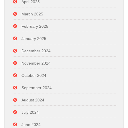
April 2025
March 2025
February 2025
January 2025
December 2024
November 2024
October 2024
September 2024
August 2024
July 2024
June 2024