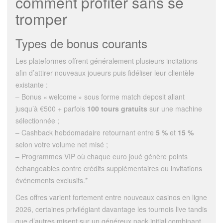
comment profiter sans se
tromper
Types de bonus courants
Les plateformes offrent généralement plusieurs incitations
afin d’attirer nouveaux joueurs puis fidéliser leur clientèle
existante :
– Bonus « welcome » sous forme match deposit allant
jusqu’à €500 + parfois
100 tours gratuits
sur une machine
sélectionnée ;
– Cashback hebdomadaire retournant entre
5 %
et
15 %
selon votre volume net misé ;
– Programmes VIP où chaque euro joué génère points
échangeables contre crédits supplémentaires ou invitations
événements exclusifs.*
Ces offres varient fortement entre nouveaux casinos en ligne
2026, certaines privilégiant davantage les tournois live tandis
que d’autres misent sur un généreux pack initial combinant