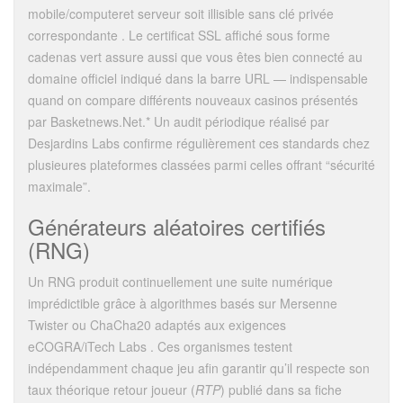
mobile/computeret serveur soit illisible sans clé privée
correspondante . Le certificat SSL affiché sous forme
cadenas vert assure aussi que vous êtes bien connecté au
domaine officiel indiqué dans la barre URL — indispensable
quand on compare différents nouveaux casinos présentés
par Basketnews.Net.* Un audit périodique réalisé par
Desjardins Labs confirme régulièrement ces standards chez
plusieures plateformes classées parmi celles offrant “sécurité
maximale”.
Générateurs aléatoires certifiés
(RNG)
Un RNG produit continuellement une suite numérique
imprédictible grâce à algorithmes basés sur Mersenne
Twister ou ChaCha20 adaptés aux exigences
eCOGRA/iTech Labs . Ces organismes testent
indépendamment chaque jeu afin garantir qu’il respecte son
taux théorique retour joueur (
RTP
) publié dans sa fiche