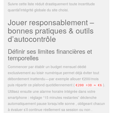
Suivre cette liste réduit drastiquement toute incertitude
quantàl’intégrité globale du site choisi.
Jouer responsablement –
bonnes pratiques & outils
d’autocontrôle
Définir ses limites financières et
temporelles
Commencer par établir un budget mensuel dédié
exclusivement au loisir numérique permet déjà éviter tout
débordement inattendu — par exemple allouer €200/mois
puis répartir ce plafond quotidiennement (
).
€200 ÷30 ≈ €6
Utilisez ensuite une alarme horaire intégrée dans votre
smartphone : réglage “15 minutes restantes” déclenche
automatiquement pause lorsqu’elle sonne , obligeant chacun
à évaluer s’il continue réellement sa session ou non .