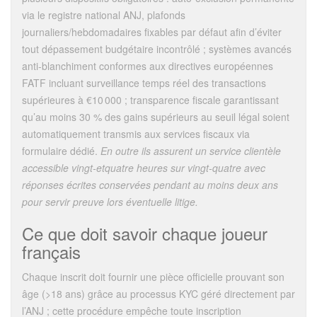
via le registre national ANJ, plafonds
journaliers/hebdomadaires fixables par défaut afin d’éviter
tout dépassement budgétaire incontrôlé ; systèmes avancés
anti‑blanchiment conformes aux directives européennes
FATF incluant surveillance temps réel des transactions
supérieures à €10 000 ; transparence fiscale garantissant
qu’au moins 30 % des gains supérieurs au seuil légal soient
automatiquement transmis aux services fiscaux via
formulaire dédié.
En outre ils assurent un service clientèle
accessible vingt‑et­quatre heures sur vingt‑quatre avec
réponses écrites conservées pendant au moins deux ans
pour servir preuve lors éventuelle litige.
Ce que doit savoir chaque joueur
français
Chaque inscrit doit fournir une pièce officielle prouvant son
âge (>18 ans) grâce au processus KYC géré directement par
l’ANJ ; cette procédure empêche toute inscription