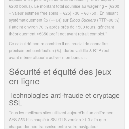
€200 bonus). Le montant total soumise au wagering = (€200
+ valeur estimée free spins ≈ €25) ×30 = €6 750 . En misant
systématiquement £5 (=≈€4) sur
Blood Suckers
(RTP=98 %)
il atteint environ 70 % après près de 1500 tours, générant
théoriquement ≈€650 profit net avant retrait complet.*
Ce calcul démontre combien il est crucial de connaître
précisément contribution (%), durée validité & RTP réel
avant même clicuer « activer mon bonus ».
Sécurité et équité des jeux
en ligne
Technologies anti‑fraude et cryptage
SSL
Tous les meilleurs sites utilisent aujourd’hui un chiffrement
AES‑256 bits couplé à SSL/TLS version ≥1​.3 afin que
chaque donnée transmise entre votre navigateur