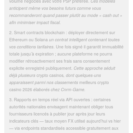
volume négociés avec votre PSP préférée.
Ces modèles
anticipent même vos besoins futurs comme vous
recommanderont quand passer plutôt au mode « cash out »
afin minimiser impact fiscal.
2. Smart contracts blockchain : déployer directement sur
Ethereum ou Solana
un contrat intelligent contenant toutes
vos conditions tarifaires
. Une fois signé il garantit immuabilité
totale jusqu’à expiration ; aucune plateforme ne pourra
modifier rétroactivement ses frais sans consentement
explicite enregistré publiquement.
Cette approche séduit
déjà plusieurs
crypto casinos
, dont quelques-uns
apparaissent parmi nos classements
meilleurs crypto
casino 2026
élaborés chez Cnrm‑Game.
3. Rapports en temps réel via API ouvertes : certaines
autorités nationales envisagent maintenant obliger tous
fournisseurs licencés à publier jour après jour leurs
indicateurs clés — taux moyen FX utilisé aujourd’hui vs hier
— via endpoints standardisés accessible gratuitement aux