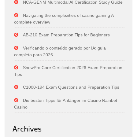
NCA-GENM Multimodal AI Certification Study Guide
Navigating the complexities of casino gaming A
complete overview
AB-210 Exam Preparation Tips for Beginners
Verificando o conteúdo gerado por IA: guia
completo para 2026
SnowPro Core Certification 2026 Exam Preparation
Tips
C1000-194 Exam Questions and Preparation Tips
Die besten Tipps für Anfänger im Casino Rainbet
Casino
Archives