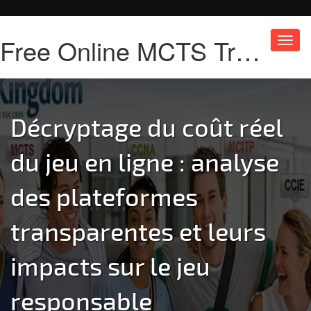
Free Online MCTS Training
Toggl
navig
Décryptage du coût réel
du jeu en ligne : analyse
des plateformes
transparentes et leurs
impacts sur le jeu
responsable