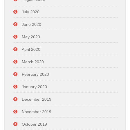
July 2020
June 2020
May 2020
April 2020
March 2020
February 2020
January 2020
December 2019
November 2019
October 2019