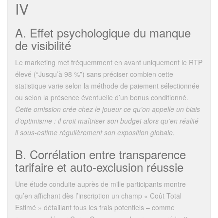
IV
A. Effet psychologique du manque
de visibilité
Le marketing met fréquemment en avant uniquement le RTP
élevé (“Jusqu’à 98 %”) sans préciser combien cette
statistique varie selon la méthode de paiement sélectionnée
ou selon la présence éventuelle d’un bonus conditionné.
Cette omission crée chez le joueur ce qu’on appelle un biais
d’optimisme : il croit maîtriser son budget alors qu’en réalité
il sous-estime régulièrement son exposition globale.
B. Corrélation entre transparence
tarifaire et auto-exclusion réussie
Une étude conduite auprès de mille participants montre
qu’en affichant dès l’inscription un champ « Coût Total
Estimé » détaillant tous les frais potentiels – comme