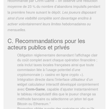
recommandé par Cnrm‑Game – on observe une réduction
moyenne de 23 % du nombre d’abandons impulsifs pendant
la première heure suivant le dépôt.
Les joueurs disposant
ainsi d’une visibilité complète sont davantage enclins à
activer volontairement leurs limites hebdomadaires ou
mensuelles.
C. Recommandations pour les
acteurs publics et privés
Obligation réglementaire demandant l’affichage clair
du coût complet avant chaque opération financière ;
cela inclut taxes locales françaises ainsi que toute
commission liée à l’usage potentiel d’une
cryptomonnaie (« casino en ligne crypto »).
Intégration directe dans l’interface utilisateur d’un
widget calculateur interactif développé conjointement
avec
Cnrm‑Game
, capable d’ajuster instantanément
le tableau récapitulatif dès que le joueur change sa
méthode bancaire ou sélectionne un jeton tel que
Bitcoin ou Ethereum.*
Promotion ciblée auprès des opérateurs afin qu’ils