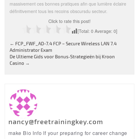
massivement ces bonnes pratiques afin que lumière éclaire
définitivement tous les recoins obscursdu secteur.​
Click to rate this post!
[Total:
0
Average:
0
]
Post
←
FCP_FWF_AD-7.4 FCP – Secure Wireless LAN 7.4
Administrator Exam
navigation
De Ultieme Gids voor Bonus‑Strategieën bij Kroon
Casino
→
nancy@freetrainingkey.com
make Bio Info If your preparing for career change