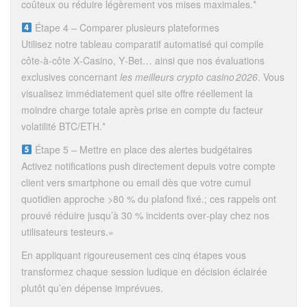
coûteux ou réduire légèrement vos mises maximales.*
Étape 4 – Comparer plusieurs plateformes
Utilisez notre tableau comparatif automatisé qui compile
côte-à-côte X‐Casino, Y‐Bet… ainsi que nos évaluations
exclusives concernant
les meilleurs crypto casino​ 2026
. Vous
visualisez immédiatement quel site offre réellement la
moindre charge totale après prise en compte du facteur
volatilité BTC/ETH.*
Étape 5 – Mettre en place des alertes budgétaires
Activez notifications push directement depuis votre compte
client vers smartphone ou email dès que votre cumul
quotidien approche >80 % du plafond fixé.; ces rappels ont
prouvé réduire jusqu’à 30 % incidents over‐play chez nos
utilisateurs testeurs.»
En appliquant rigoureusement ces cinq étapes vous
transformez chaque session ludique en décision éclairée
plutôt qu’en dépense imprévues.