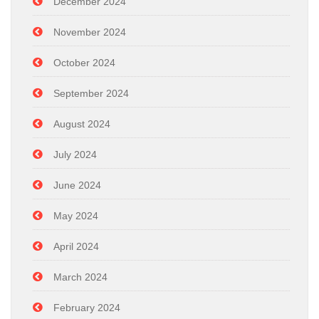
December 2024
November 2024
October 2024
September 2024
August 2024
July 2024
June 2024
May 2024
April 2024
March 2024
February 2024