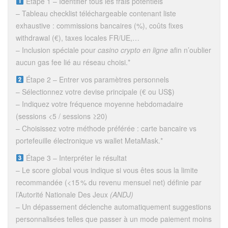
Étape 1 – Identifier tous les frais potentiels
– Tableau checklist téléchargeable contenant liste
exhaustive : commissions bancaires (%), coûts fixes
withdrawal (€), taxes locales FR/UE,…
– Inclusion spéciale pour
casino crypto en ligne
afin n’oublier
aucun gas fee lié au réseau choisi.*
Étape 2 – Entrer vos paramètres personnels
– Sélectionnez votre devise principale (€ ou US$)
– Indiquez votre fréquence moyenne hebdomadaire
(sessions <5 / sessions ≥20)
– Choisissez votre méthode préférée : carte bancaire vs
portefeuille électronique vs wallet MetaMask.*
Étape 3 – Interpréter le résultat
– Le score global vous indique si vous êtes sous la limite
recommandée (<15 % du revenu mensuel net) définie par
l’Autorité Nationale Des Jeux
(ANDJ)
– Un dépassement déclenche automatiquement suggestions
personnalisées telles que passer à un mode paiement moins