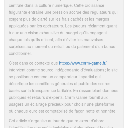
centrale dans la culture numérique. Cette croissance
fulgurante entraîne une pression accrue des régulateurs qui
exigent plus de clarté sur les frais cachés et les marges
appliquées par les opérateurs. Les joueurs réclament quant
à eux une vision exhaustive du budget qu’ils engagent
chaque fois qu’ils misent, afin d’éviter les mauvaises
surprises au moment du retrait ou du paiement d’un bonus
conditionnel.
C’est dans ce contexte que
https://www.cnrm-game.fr/
intervient comme source indépendante d’évaluations ; le site
se positionne comme un comparateur impartial qui
décortique les conditions générales et publie des scores
basés sur la transparence tarifaire. En rassemblant données
publiques et retours d’experts, Cnrm‑Game fournit aux
usagers un éclairage précieux pour choisir une plateforme
où chaque euro est comptabilisé de façon nette et honnête.
Cet article s’organise autour de quatre axes : d’abord
l’identification des coûts invisibles qui alourdissent la mise