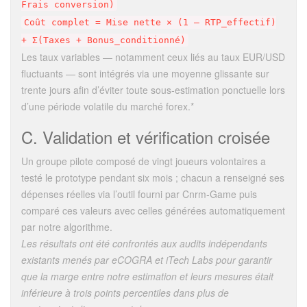
Frais conversion)
Coût complet = Mise nette × (1 – RTP_effectif)
+ Σ(Taxes + Bonus_conditionné)
Les taux variables — notamment ceux liés au taux EUR/USD
fluctuants — sont intégrés via une moyenne glissante sur
trente jours afin d’éviter toute sous‑estimation ponctuelle lors
d’une période volatile du marché forex.*
C. Validation et vérification croisée
Un groupe pilote composé de vingt joueurs volontaires a
testé le prototype pendant six mois ; chacun a renseigné ses
dépenses réelles via l’outil fourni par Cnrm‑Game puis
comparé ces valeurs avec celles générées automatiquement
par notre algorithme.
Les résultats ont été confrontés aux audits indépendants
existants menés par eCOGRA et iTech Labs pour garantir
que la marge entre notre estimation et leurs mesures était
inférieure à trois points percentiles dans plus de