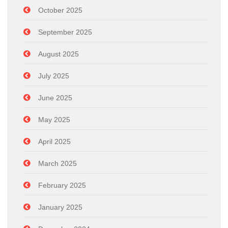
October 2025
September 2025
August 2025
July 2025
June 2025
May 2025
April 2025
March 2025
February 2025
January 2025