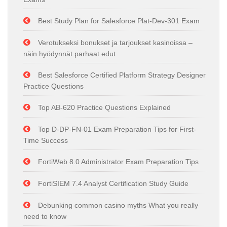
Best Study Plan for Salesforce Plat-Dev-301 Exam
Verotukseksi bonukset ja tarjoukset kasinoissa –
näin hyödynnät parhaat edut
Best Salesforce Certified Platform Strategy Designer
Practice Questions
Top AB-620 Practice Questions Explained
Top D-DP-FN-01 Exam Preparation Tips for First-
Time Success
FortiWeb 8.0 Administrator Exam Preparation Tips
FortiSIEM 7.4 Analyst Certification Study Guide
Debunking common casino myths What you really
need to know