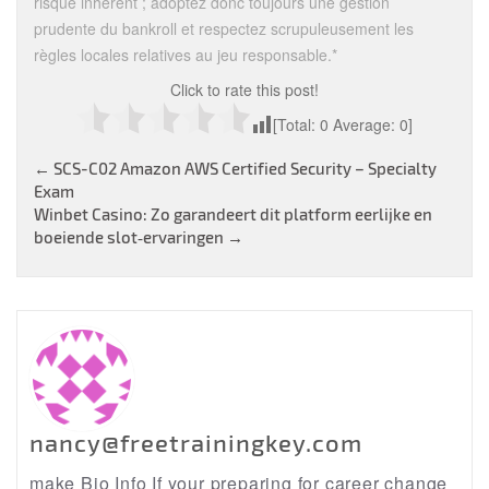
risque inhérent ; adoptez donc toujours une gestion
prudente du bankroll et respectez scrupuleusement les
règles locales relatives au jeu responsable.*
Click to rate this post!
[Total:
0
Average:
0
]
Post
←
SCS-C02 Amazon AWS Certified Security – Specialty
Exam
navigation
Winbet Casino: Zo garandeert dit platform eerlijke en
boeiende slot‑ervaringen
→
nancy@freetrainingkey.com
make Bio Info If your preparing for career change