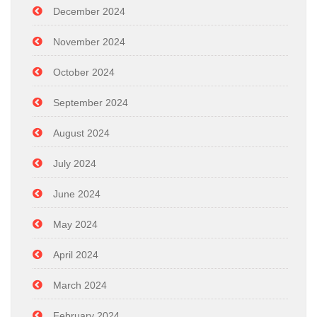
December 2024
November 2024
October 2024
September 2024
August 2024
July 2024
June 2024
May 2024
April 2024
March 2024
February 2024