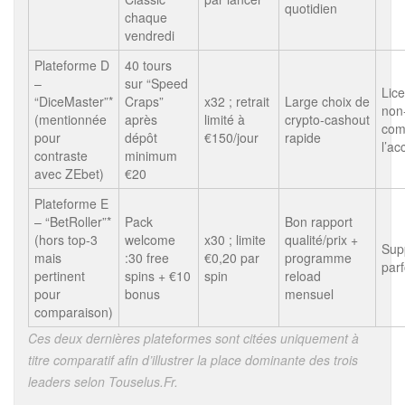
quotidien
chaque
vendredi
Plateforme D
40 tours
–
sur “Speed
Lic
“DiceMaster”*
Craps”
x32 ; retrait
Large choix de
non
(mentionnée
après
limité à
crypto‑cashout
com
pour
dépôt
€150/jour
rapide
l’a
contraste
minimum
avec ZEbet)
€20
Plateforme E
– “BetRoller”*
Pack
Bon rapport
(hors top‑3
welcome
x30 ; limite
qualité/prix +
Supp
mais
:30 free
€0,20 par
programme
parf
pertinent
spins + €10
spin
reload
pour
bonus
mensuel
comparaison)
Ces deux dernières plateformes sont citées uniquement à
titre comparatif afin d’illustrer la place dominante des trois
leaders selon Touselus.Fr.