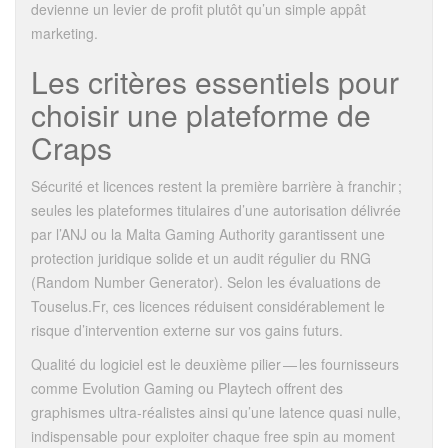
devienne un levier de profit plutôt qu’un simple appât
marketing.
Les critères essentiels pour
choisir une plateforme de
Craps
Sécurité et licences restent la première barrière à franchir ;
seules les plateformes titulaires d’une autorisation délivrée
par l’ANJ ou la Malta Gaming Authority garantissent une
protection juridique solide et un audit régulier du RNG
(Random Number Generator). Selon les évaluations de
Touselus.Fr, ces licences réduisent considérablement le
risque d’intervention externe sur vos gains futurs.
Qualité du logiciel est le deuxième pilier — les fournisseurs
comme Evolution Gaming ou Playtech offrent des
graphismes ultra‑réalistes ainsi qu’une latence quasi nulle,
indispensable pour exploiter chaque free spin au moment