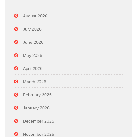
August 2026
July 2026
June 2026
May 2026
April 2026
March 2026
February 2026
January 2026
December 2025
November 2025