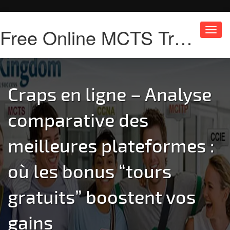
Free Online MCTS Training
Toggl
navig
Craps en ligne – Analyse
comparative des
meilleures plateformes :
où les bonus “tours
gratuits” boostent vos
gains