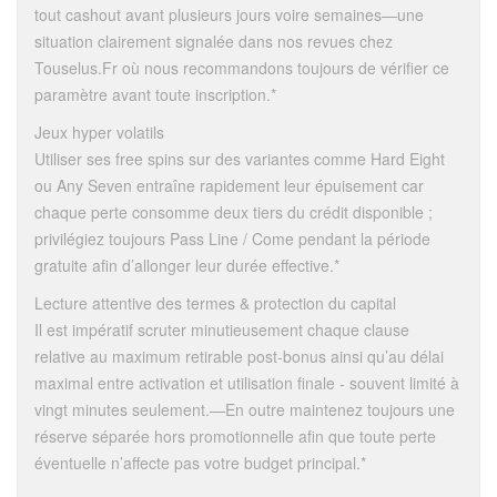
tout cashout avant plusieurs jours voire semaines—une
situation clairement signalée dans nos revues chez
Touselus.Fr où nous recommandons toujours de vérifier ce
paramètre avant toute inscription.*
Jeux hyper volatils
Utiliser ses free spins sur des variantes comme Hard Eight
ou Any Seven entraîne rapidement leur épuisement car
chaque perte consomme deux tiers du crédit disponible ;
privilégiez toujours Pass Line / Come pendant la période
gratuite afin d’allonger leur durée effective.*
Lecture attentive des termes & protection du capital
Il est impératif scruter minutieusement chaque clause
relative au maximum retirable post‑bonus ainsi qu’au délai
maximal entre activation et utilisation finale ‑ souvent limité à
vingt minutes seulement.—En outre maintenez toujours une
réserve séparée hors promotionnelle afin que toute perte
éventuelle n’affecte pas votre budget principal.*