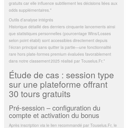
gratuits car elle influence subtilement les décisions liées aux
odds supplémentaires.*
Outils d’analyse intégrés
Historique détaillé des derniers cinquante lancements ainsi
que statistiques personnelles (pourcentage Wins/Losses
selon point établi) sont accessibles directement depuis
l’écran principal sans quitter la partie—une fonctionnalité
rare hors plate‑formes premium évaluées favorablement
dans notre classement 2025 réalisé par Touselus.Fr.*
Étude de cas : session type
sur une plateforme offrant
30 tours gratuits
Pré‑session – configuration du
compte et activation du bonus
Après inscription via le lien recommandé par Touselus.Fr, le