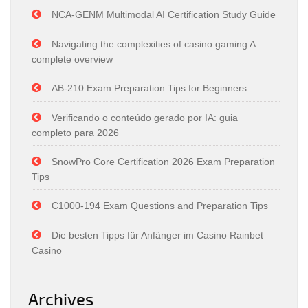
NCA-GENM Multimodal AI Certification Study Guide
Navigating the complexities of casino gaming A
complete overview
AB-210 Exam Preparation Tips for Beginners
Verificando o conteúdo gerado por IA: guia
completo para 2026
SnowPro Core Certification 2026 Exam Preparation
Tips
C1000-194 Exam Questions and Preparation Tips
Die besten Tipps für Anfänger im Casino Rainbet
Casino
Archives