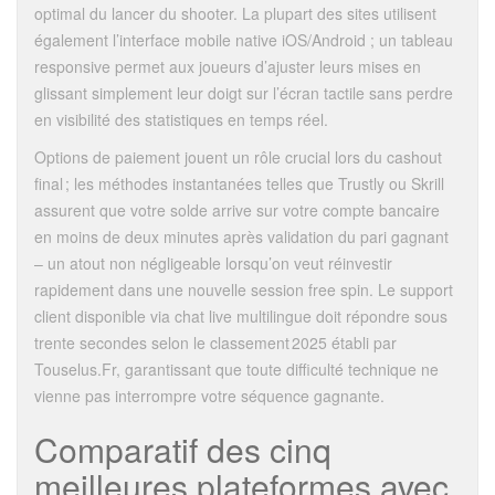
optimal du lancer du shooter. La plupart des sites utilisent
également l’interface mobile native iOS/Android ; un tableau
responsive permet aux joueurs d’ajuster leurs mises en
glissant simplement leur doigt sur l’écran tactile sans perdre
en visibilité des statistiques en temps réel.
Options de paiement jouent un rôle crucial lors du cashout
final ; les méthodes instantanées telles que Trustly ou Skrill
assurent que votre solde arrive sur votre compte bancaire
en moins de deux minutes après validation du pari gagnant
– un atout non négligeable lorsqu’on veut réinvestir
rapidement dans une nouvelle session free spin. Le support
client disponible via chat live multilingue doit répondre sous
trente secondes selon le classement 2025 établi par
Touselus.Fr, garantissant que toute difficulté technique ne
vienne pas interrompre votre séquence gagnante.
Comparatif des cinq
meilleures plateformes avec