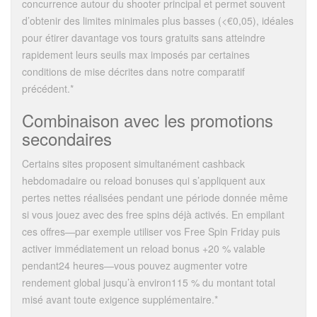
concurrence autour du shooter principal et permet souvent
d’obtenir des limites minimales plus basses (<€0,05), idéales
pour étirer davantage vos tours gratuits sans atteindre
rapidement leurs seuils max imposés par certaines
conditions de mise décrites dans notre comparatif
précédent.*
Combinaison avec les promotions
secondaires
Certains sites proposent simultanément cashback
hebdomadaire ou reload bonuses qui s’appliquent aux
pertes nettes réalisées pendant une période donnée même
si vous jouez avec des free spins déjà activés. En empilant
ces offres—par exemple utiliser vos Free Spin Friday puis
activer immédiatement un reload bonus +20 % valable
pendant24 heures—vous pouvez augmenter votre
rendement global jusqu’à environ115 % du montant total
misé avant toute exigence supplémentaire.*