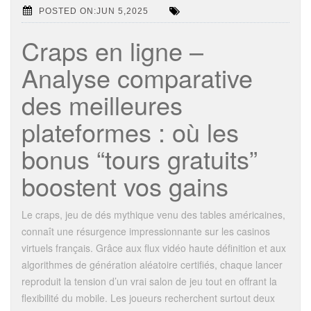
POSTED ON:JUN 5,2025
Craps en ligne –
Analyse comparative
des meilleures
plateformes : où les
bonus “tours gratuits”
boostent vos gains
Le craps, jeu de dés mythique venu des tables américaines,
connaît une résurgence impressionnante sur les casinos
virtuels français. Grâce aux flux vidéo haute définition et aux
algorithmes de génération aléatoire certifiés, chaque lancer
reproduit la tension d’un vrai salon de jeu tout en offrant la
flexibilité du mobile. Les joueurs recherchent surtout deux