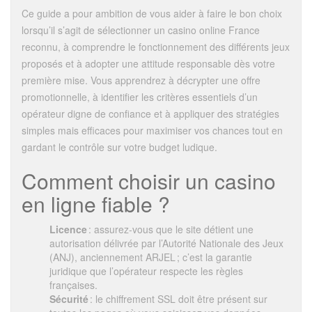
Ce guide a pour ambition de vous aider à faire le bon choix
lorsqu’il s’agit de sélectionner un casino online France
reconnu, à comprendre le fonctionnement des différents jeux
proposés et à adopter une attitude responsable dès votre
première mise. Vous apprendrez à décrypter une offre
promotionnelle, à identifier les critères essentiels d’un
opérateur digne de confiance et à appliquer des stratégies
simples mais efficaces pour maximiser vos chances tout en
gardant le contrôle sur votre budget ludique.
Comment choisir un casino
en ligne fiable ?
Licence
: assurez‑vous que le site détient une
autorisation délivrée par l’Autorité Nationale des Jeux
(ANJ), anciennement ARJEL ; c’est la garantie
juridique que l’opérateur respecte les règles
françaises.
Sécurité
: le chiffrement SSL doit être présent sur