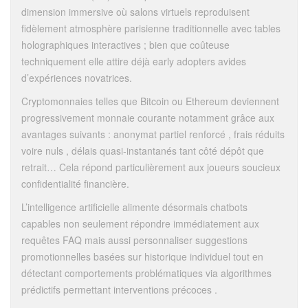
dimension immersive où salons virtuels reproduisent
fidèlement atmosphère parisienne traditionnelle avec tables
holographiques interactives ; bien que coûteuse
techniquement elle attire déjà early adopters avides
d’expériences novatrices.
Cryptomonnaies telles que Bitcoin ou Ethereum deviennent
progressivement monnaie courante notamment grâce aux
avantages suivants : anonymat partiel renforcé , frais réduits
voire nuls , délais quasi‑instantanés tant côté dépôt que
retrait… Cela répond particulièrement aux joueurs soucieux
confidentialité financière.
L’intelligence artificielle alimente désormais chatbots
capables non seulement répondre immédiatement aux
requêtes FAQ mais aussi personnaliser suggestions
promotionnelles basées sur historique individuel tout en
détectant comportements problématiques via algorithmes
prédictifs permettant interventions précoces .