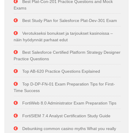
Best Plat-Con-201 Practice Questions and Mock
Exams
Best Study Plan for Salesforce Plat-Dev-301 Exam
Verotukseksi bonukset ja tarjoukset kasinoissa –
näin hyödynnät parhaat edut
Best Salesforce Certified Platform Strategy Designer
Practice Questions
Top AB-620 Practice Questions Explained
Top D-DP-FN-01 Exam Preparation Tips for First-
Time Success
FortiWeb 8.0 Administrator Exam Preparation Tips
FortiSIEM 7.4 Analyst Certification Study Guide
Debunking common casino myths What you really