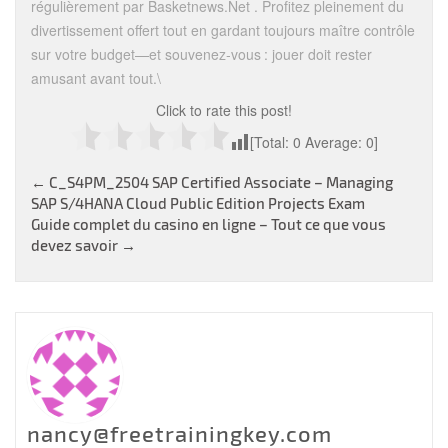
régulièrement par Basketnews.Net . Profitez pleinement du
divertissement offert tout en gardant toujours maître contrôle
sur votre budget—et souvenez‑vous : jouer doit rester
amusant avant tout.\
Click to rate this post!
[Total:
0
Average:
0
]
Post
←
C_S4PM_2504 SAP Certified Associate – Managing
SAP S/4HANA Cloud Public Edition Projects Exam
navigation
Guide complet du casino en ligne – Tout ce que vous
devez savoir
→
nancy@freetrainingkey.com