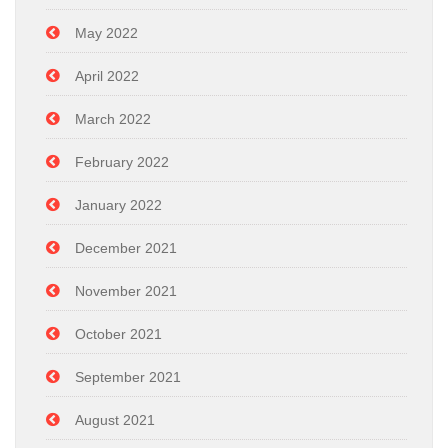
May 2022
April 2022
March 2022
February 2022
January 2022
December 2021
November 2021
October 2021
September 2021
August 2021