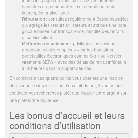
toutes les pages où vous saisissez vos données
bancaires ou personnelles ; cela empêche toute
interception malveillante.
Réputation
: consultez régulièrement Basketnews.Net
qui agrège les retours utilisateurs et attribue une note
globale basée sur transparence, rapidité des retraits
et service client.
Méthodes de paiement
: privilégiez les casinos
proposant plusieurs options – cartes bancaires,
portefeuilles électroniques comme Skrill ou Neteller,
virements SEPA – avec des délais de retrait inférieurs
à 48 heures dans la plupart des cas.
En combinant ces quatre points vous obtenez une matrice
décisionnelle simple : si l’un d’eux fait défaut, il vaut mieux
continuer vos recherches plutôt que risquer votre argent sur
une plateforme douteuse.
Les bonus d’accueil et leurs
conditions d’utilisation