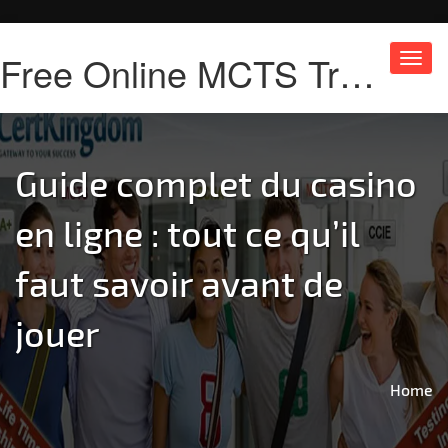
Free Online MCTS Training
Toggl
navig
Guide complet du casino
en ligne : tout ce qu’il
faut savoir avant de
jouer
Home