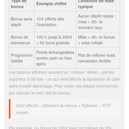
Type de
Condition de mise
Exemple chiffré
bonus
typique
Aucun dépôt requis ;
Bonus sans
10 € offerts dès
mise = 30× le
dépôt
l’inscription
montant reçu
Bonus de
100 % jusqu’à 200 €
Mise = 40× le bonus
bienvenue
+ 50 tours gratuits
+ mise initiale
Points échangeables
Programme
Pas de rollover mais
contre cash ou free
fidélité
conversion limitée
spins
Les casinos affichent souvent un “rollover” élevé – parfois
supérieur à 50 fois – ce qui rend difficile la liquidation du gain
sans investir davantage. Pour éviter ces pièges commencez
par calculer le coût réel du bonus :
Coût effectif = (Montant du bonus × Rollover) ÷ RTP
moyen
Par exemple, un bonus de 100 € avec un rollover de 35x