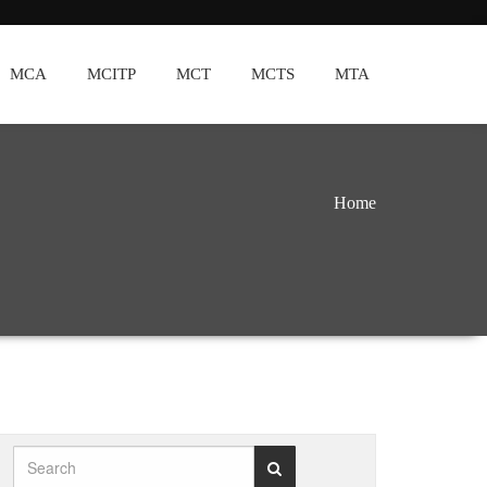
MCA
MCITP
MCT
MCTS
MTA
Home