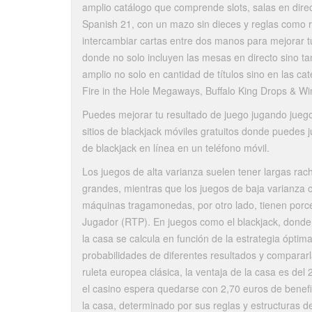
amplio catálogo que comprende slots, salas en dire
Spanish 21, con un mazo sin dieces y reglas como r
intercambiar cartas entre dos manos para mejorar tu
donde no solo incluyen las mesas en directo sino 
amplio no solo en cantidad de títulos sino en las ca
Fire in the Hole Megaways, Buffalo King Drops & Wi
Puedes mejorar tu resultado de juego jugando juego
sitios de blackjack móviles gratuitos donde puedes ju
de blackjack en línea en un teléfono móvil.
Los juegos de alta varianza suelen tener largas ra
grandes, mientras que los juegos de baja varianza
máquinas tragamonedas, por otro lado, tienen por
Jugador (RTP). En juegos como el blackjack, donde l
la casa se calcula en función de la estrategia óptima.
probabilidades de diferentes resultados y compararl
ruleta europea clásica, la ventaja de la casa es del
el casino espera quedarse con 2,70 euros de benefi
la casa, determinado por sus reglas y estructuras d