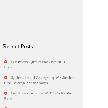
Recent Posts
Best Practice Questions for Cisco 300-110
Exam
Spielerrechte und Gesetzgebung Was Sie über
Glücksspielregeln wissen sollten
Best Study Plan for the AB-410 Certification
Exam