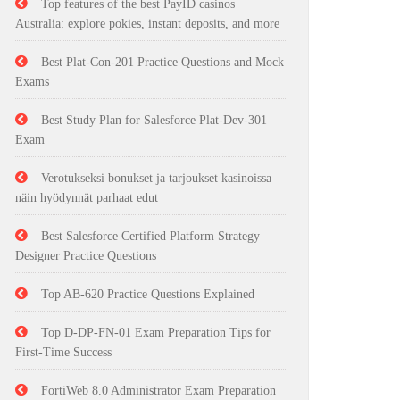
Top features of the best PayID casinos
Australia: explore pokies, instant deposits, and more
Best Plat-Con-201 Practice Questions and Mock
Exams
Best Study Plan for Salesforce Plat-Dev-301
Exam
Verotukseksi bonukset ja tarjoukset kasinoissa –
näin hyödynnät parhaat edut
Best Salesforce Certified Platform Strategy
Designer Practice Questions
Top AB-620 Practice Questions Explained
Top D-DP-FN-01 Exam Preparation Tips for
First-Time Success
FortiWeb 8.0 Administrator Exam Preparation