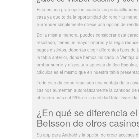
Esta es una gran opción cuando las probabilidades e
casa ya que te da la oportunidad de rendir tu mano
Surrender simplemente ofrece una opción de rendirs
De la misma manera, puedes considerar esta caract
resultado, tienes un mayor retorno y la regla reduce 
pagos distintos, deberías elegir diferentes tipos de
la tabla anterior, donde hemos indicado la Ventaja d
probar suerte y eliges una apuesta de tipo Esquina,
cálculos es el mismo que en nuestra tabla presentad
Todo esto da como resultado una ventaja de la casa
casinos aumentan automáticamente la cantidad de 
obtendrá más del 99% de la cantidad total invertida,
¿En qué se diferencia el
Betsson de otros casino
Su app para Android y la opción de crear accesos d