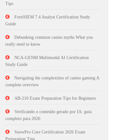
Tips
FortiSIEM 7.4 Analyst Certification Study
Guide
Debunking common casino myths What you
really need to know
NCA-GENM Multimodal AI Certification
Study Guide
Navigating the complexities of casino gaming A
complete overview
AB-210 Exam Preparation Tips for Beginners
Verificando o conteúdo gerado por IA: guia
completo para 2026
SnowPro Core Certification 2026 Exam
Preparation Tips