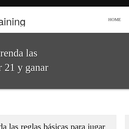
aining
HOME
renda las
r 21 y ganar
a las reglas básicas para jugar