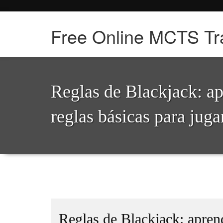
Free Online MCTS Tr
Reglas de Blackjack: ap
reglas básicas para juga
Reglas de Blackjack: aprend