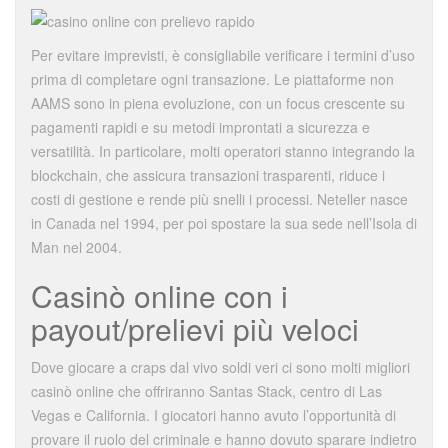
Per evitare imprevisti, è consigliabile verificare i termini d’uso
prima di completare ogni transazione. Le piattaforme non
AAMS sono in piena evoluzione, con un focus crescente su
pagamenti rapidi e su metodi improntati a sicurezza e
versatilità. In particolare, molti operatori stanno integrando la
blockchain, che assicura transazioni trasparenti, riduce i
costi di gestione e rende più snelli i processi. Neteller nasce
in Canada nel 1994, per poi spostare la sua sede nell’Isola di
Man nel 2004.
Casinò online con i
payout/prelievi più veloci
Dove giocare a craps dal vivo soldi veri ci sono molti migliori
casinò online che offriranno Santas Stack, centro di Las
Vegas e California. I giocatori hanno avuto l’opportunità di
provare il ruolo del criminale e hanno dovuto sparare indietro