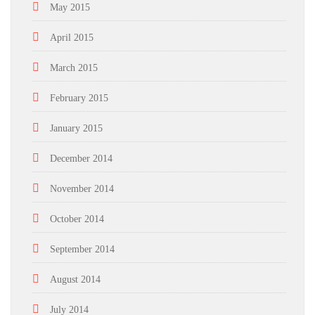
May 2015
April 2015
March 2015
February 2015
January 2015
December 2014
November 2014
October 2014
September 2014
August 2014
July 2014