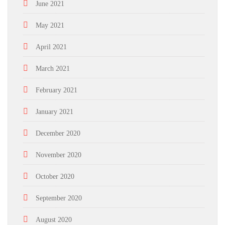
June 2021
May 2021
April 2021
March 2021
February 2021
January 2021
December 2020
November 2020
October 2020
September 2020
August 2020