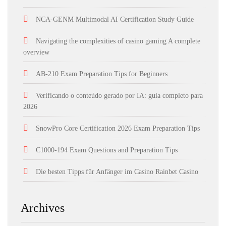
NCA-GENM Multimodal AI Certification Study Guide
Navigating the complexities of casino gaming A complete
overview
AB-210 Exam Preparation Tips for Beginners
Verificando o conteúdo gerado por IA: guia completo para
2026
SnowPro Core Certification 2026 Exam Preparation Tips
C1000-194 Exam Questions and Preparation Tips
Die besten Tipps für Anfänger im Casino Rainbet Casino
Archives