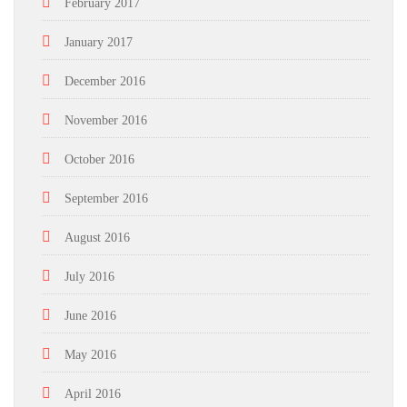
February 2017
January 2017
December 2016
November 2016
October 2016
September 2016
August 2016
July 2016
June 2016
May 2016
April 2016