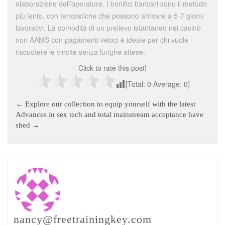
elaborazione dell’operatore. I bonifici bancari sono il metodo
più lento, con tempistiche che possono arrivare a 5-7 giorni
lavorativi. La comodità di un prelievo istantaneo nei casinò
non AAMS con pagamenti veloci è ideale per chi vuole
riscuotere le vincite senza lunghe attese.
Click to rate this post!
[Total:
0
Average:
0
]
Post
←
Explore our collection to equip yourself with the latest
Advances in sex tech and total mainstream acceptance have
navigation
shed
→
nancy@freetrainingkey.com