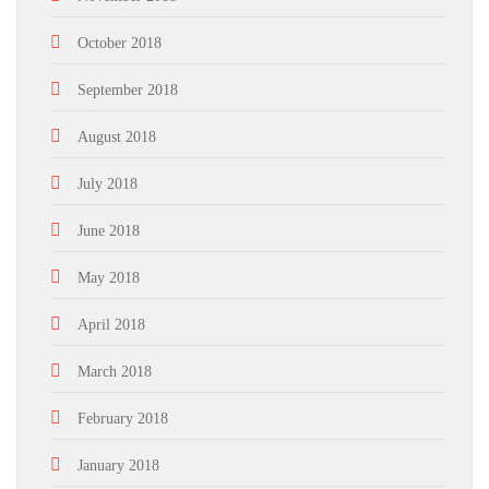
October 2018
September 2018
August 2018
July 2018
June 2018
May 2018
April 2018
March 2018
February 2018
January 2018