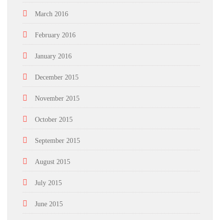
March 2016
February 2016
January 2016
December 2015
November 2015
October 2015
September 2015
August 2015
July 2015
June 2015