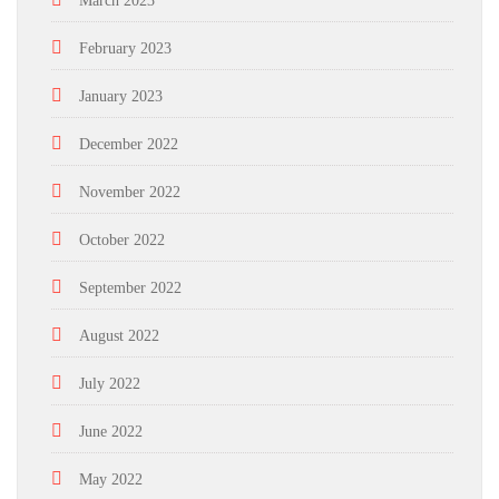
March 2023
February 2023
January 2023
December 2022
November 2022
October 2022
September 2022
August 2022
July 2022
June 2022
May 2022