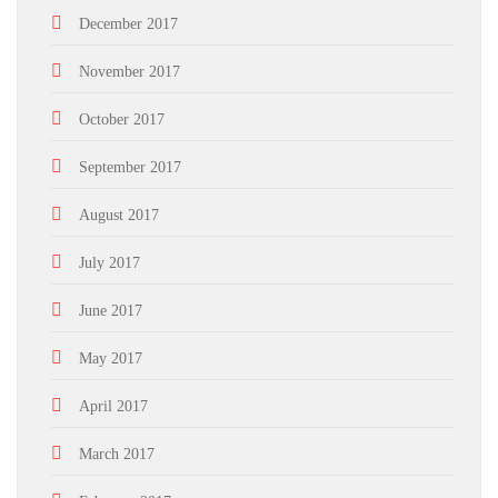
December 2017
November 2017
October 2017
September 2017
August 2017
July 2017
June 2017
May 2017
April 2017
March 2017