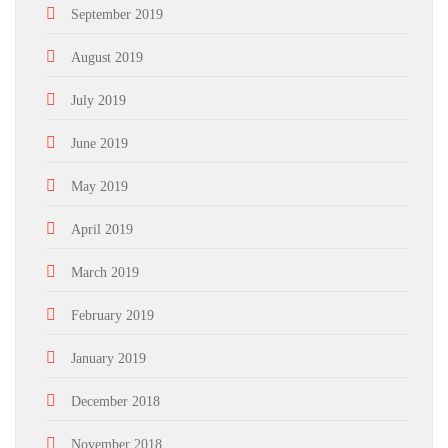
September 2019
August 2019
July 2019
June 2019
May 2019
April 2019
March 2019
February 2019
January 2019
December 2018
November 2018