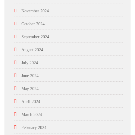
November 2024
October 2024
September 2024
August 2024
July 2024
June 2024
May 2024
April 2024
March 2024
February 2024