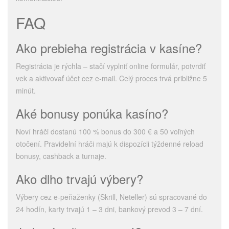
FAQ
Ako prebieha registrácia v kasíne?
Registrácia je rýchla – stačí vyplniť online formulár, potvrdiť
vek a aktivovať účet cez e‑mail. Celý proces trvá približne 5
minút.
Aké bonusy ponúka kasíno?
Noví hráči dostanú 100 % bonus do 300 € a 50 voľných
otočení. Pravidelní hráči majú k dispozícii týždenné reload
bonusy, cashback a turnaje.
Ako dlho trvajú výbery?
Výbery cez e‑peňaženky (Skrill, Neteller) sú spracované do
24 hodín, karty trvajú 1 – 3 dni, bankový prevod 3 – 7 dní.