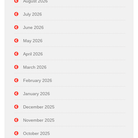
August 2026
July 2026
June 2026
May 2026
April 2026
March 2026
February 2026
January 2026
December 2025
November 2025
October 2025