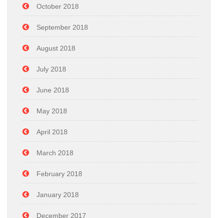
October 2018
September 2018
August 2018
July 2018
June 2018
May 2018
April 2018
March 2018
February 2018
January 2018
December 2017