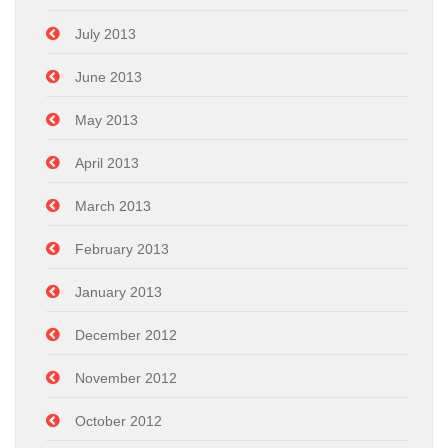
July 2013
June 2013
May 2013
April 2013
March 2013
February 2013
January 2013
December 2012
November 2012
October 2012