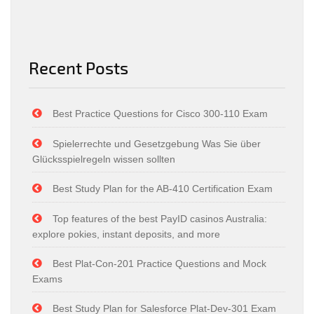
Recent Posts
Best Practice Questions for Cisco 300-110 Exam
Spielerrechte und Gesetzgebung Was Sie über
Glücksspielregeln wissen sollten
Best Study Plan for the AB-410 Certification Exam
Top features of the best PayID casinos Australia:
explore pokies, instant deposits, and more
Best Plat-Con-201 Practice Questions and Mock
Exams
Best Study Plan for Salesforce Plat-Dev-301 Exam