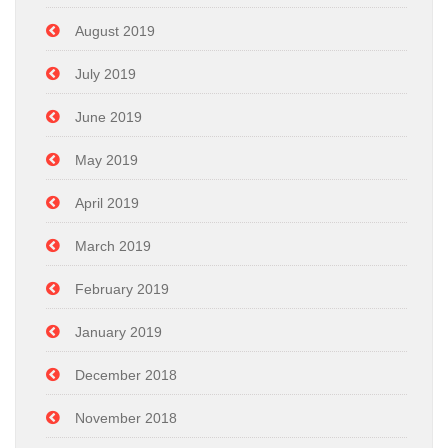
August 2019
July 2019
June 2019
May 2019
April 2019
March 2019
February 2019
January 2019
December 2018
November 2018