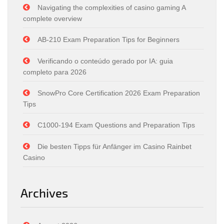
Navigating the complexities of casino gaming A
complete overview
AB-210 Exam Preparation Tips for Beginners
Verificando o conteúdo gerado por IA: guia
completo para 2026
SnowPro Core Certification 2026 Exam Preparation
Tips
C1000-194 Exam Questions and Preparation Tips
Die besten Tipps für Anfänger im Casino Rainbet
Casino
Archives