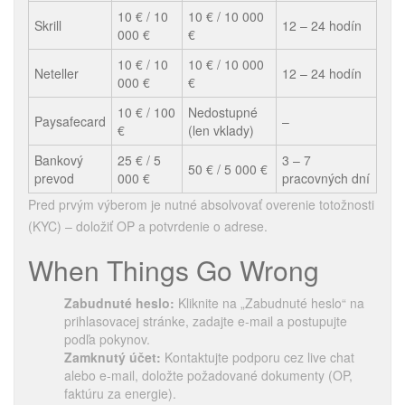
10 € / 10
10 € / 10 000
Skrill
12 – 24 hodín
000 €
€
10 € / 10
10 € / 10 000
Neteller
12 – 24 hodín
000 €
€
10 € / 100
Nedostupné
Paysafecard
–
€
(len vklady)
Bankový
25 € / 5
3 – 7
50 € / 5 000 €
prevod
000 €
pracovných dní
Pred prvým výberom je nutné absolvovať overenie totožnosti
(KYC) – doložiť OP a potvrdenie o adrese.
When Things Go Wrong
Zabudnuté heslo:
Kliknite na „Zabudnuté heslo“ na
prihlasovacej stránke, zadajte e‑mail a postupujte
podľa pokynov.
Zamknutý účet:
Kontaktujte podporu cez live chat
alebo e‑mail, doložte požadované dokumenty (OP,
faktúru za energie).