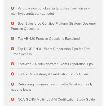
Verotukseksi bonukset ja tarjoukset kasinoissa –
näin hyödynnät parhaat edut
Best Salesforce Certified Platform Strategy Designer
Practice Questions
Top AB-620 Practice Questions Explained
Top D-DP-FN-01 Exam Preparation Tips for First-
Time Success
FortiWeb 8.0 Administrator Exam Preparation Tips
FortiSIEM 7.4 Analyst Certification Study Guide
Debunking common casino myths What you really
need to know
NCA-GENM Multimodal AI Certification Study Guide