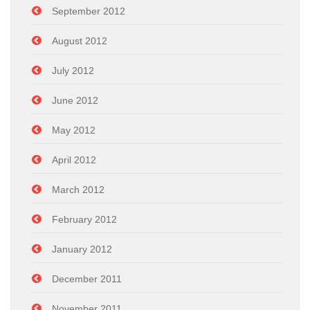
September 2012
August 2012
July 2012
June 2012
May 2012
April 2012
March 2012
February 2012
January 2012
December 2011
November 2011