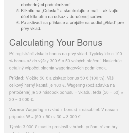
obchodnými podmienkami.
Kliknite na „Odoslať“ a skontrolujte e‑mail – aktivujte
účet kliknutím na odkaz v doručenej správe.
Po aktivácii sa prihláste a prejdite na oddiel „Vklad“ pre
prvý vklad.
Calculating Your Bonus
Pri registrácii získate bonus na prvý vklad. Typicky ide o 100
% bonus až do výšky 300 € a 50 voľných otočení. Nasleduje
detailný výpočet plnenia wageringových podmienok.
Príklad:
Vložíte 50 € a získate bonus 50 € (100 %). Váš
celkový herný kapitál je 100 €. Wagering (požiadavka na
pretočenie) je 30‑násobok bonusu + vkladu, teda (50 + 50) ×
30 = 3 000 €.
Vzorec:
Wagering = (vklad + bonus) × násobiteľ. V našom
prípade: W = (50 + 50) × 30 = 3 000 €.
Týchto 3 000 € musíte prestaviť v hrách, pričom rôzne hry