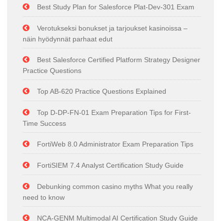
Best Study Plan for Salesforce Plat-Dev-301 Exam
Verotukseksi bonukset ja tarjoukset kasinoissa –
näin hyödynnät parhaat edut
Best Salesforce Certified Platform Strategy Designer
Practice Questions
Top AB-620 Practice Questions Explained
Top D-DP-FN-01 Exam Preparation Tips for First-
Time Success
FortiWeb 8.0 Administrator Exam Preparation Tips
FortiSIEM 7.4 Analyst Certification Study Guide
Debunking common casino myths What you really
need to know
NCA-GENM Multimodal AI Certification Study Guide