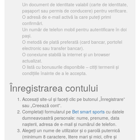
Un document de identitate valabil (carte de identitate,
pașaport sau permis de conducere) pentru verificare.
O adresă de e-mail activă la care puteți primi
confirmări.
Un număr de telefon mobil pentru autentificare în doi
pași.
O metodă de plată preferată (card bancar, portofel
electronic sau transfer bancar).
O conexiune stabilă la internet și un browser
actualizat.
O listă cu bonusurile disponibile – citiți termenii și
condițiile înainte de a le accepta.
Înregistrarea contului
Accesați site-ul și faceți clic pe butonul „Înregistrare”
sau „Creează cont”.
Completați formularul pe
Bet smart sports
cu datele
dumneavoastră personale: nume, prenume, data
nașterii, adresa de e-mail și numărul de telefon.
Alegeți un nume de utilizator și o parolă puternică
(minimum 8 caractere, litere mari și mici, cifre și