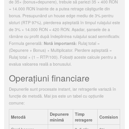
de 35× (bonus+depunere), trebuie să pariezi 35 × 400 RON
= 14.000 RON înainte de a putea retrage câștigurile din
bonus. Presupunând un house edge mediu de 3% pentru
sloturi (RTP 97%), pierderea așteptată în timpul rulajului este
de 3% × 14.000 RON = 420 RON. Așadar, șansele de a
rămâne cu profit după îndeplinirea rulajului scad semnificativ.
Formula generală:
Notă importantă:
Rulaj total =
(Depunere + Bonus) × Multiplicator. Pierdere așteptată =
Rulaj total × (1 – RTP/100). Folosiți aceste calcule pentru a
evalua valoarea reală a bonusului.
Operațiuni financiare
Depunerile sunt procesate instant, iar retragerile variază în
funcție de metodă. Mai jos este un tabel cu opțiunile
comune:
Depunere
Timp
Metodă
Comision
minimă
retragere