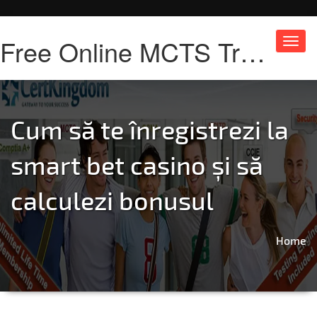
Free Online MCTS Training
Toggl
navig
Cum să te înregistrezi la
smart bet casino și să
calculezi bonusul
Home