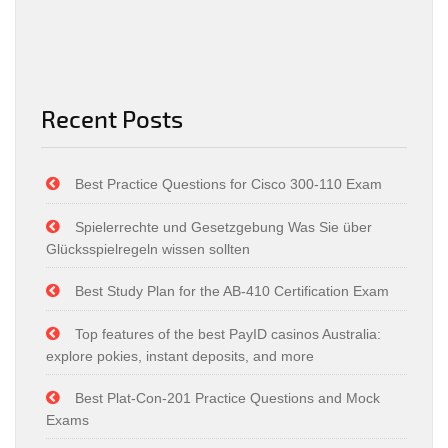
Recent Posts
Best Practice Questions for Cisco 300-110 Exam
Spielerrechte und Gesetzgebung Was Sie über
Glücksspielregeln wissen sollten
Best Study Plan for the AB-410 Certification Exam
Top features of the best PayID casinos Australia:
explore pokies, instant deposits, and more
Best Plat-Con-201 Practice Questions and Mock
Exams