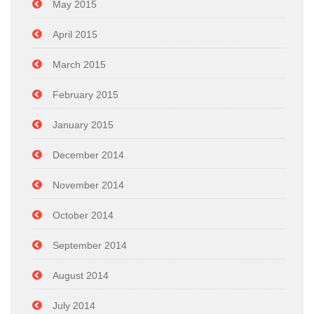
May 2015
April 2015
March 2015
February 2015
January 2015
December 2014
November 2014
October 2014
September 2014
August 2014
July 2014