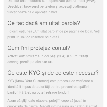
Da, site-urile moderne sunt optimizate pentru mobil (PWA).
Deschideți browserul pe telefon și accesați platforma –
funcționează ca o aplicație nativă.
Ce fac dacă am uitat parola?
Folosiți opțiunea „Am uitat parola” de pe pagina de login. Veți
primi un link de resetare pe e-mail.
Cum îmi protejez contul?
Activați autentificarea în doi pași (2FA) și nu reutilizați
aceeași parolă pe alte site-uri.
Ce este KYC și de ce este necesar?
KYC (Know Your Customer) este procesul de verificare a
identității impus de autorități pentru prevenirea spălării
banilor. Fără el, nu puteți retrage fonduri.
Acum că știți toate etapele, puteți începe să jucați în
cunoștință de cauză. Alegeți întotdeauna un cazino licențiat