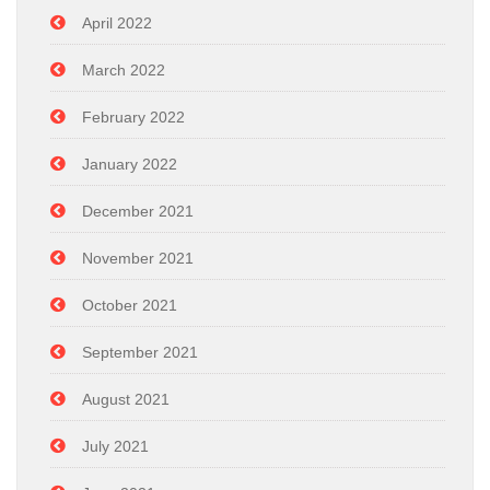
April 2022
March 2022
February 2022
January 2022
December 2021
November 2021
October 2021
September 2021
August 2021
July 2021