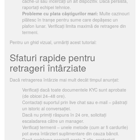
cache-ul sau încercați un alt dispozitiv. Dacă persistă,
raportați echipei tehnice.
Probleme cu plata câștigurilor mari:
Multe cazinouri
plătesc în tranșe pentru sume care depășesc un
plafon lunar. Verificați limita maximă de retragere din
termeni.
Pentru un ghid vizual, urmăriți acest tutorial:
Sfaturi rapide pentru
retrageri întârziate
Dacă retragerea întârzie mai mult decât timpul anunțat:
Verificați dacă toate documentele KYC sunt aprobate
(de obicei 24–48 ore).
Contactați suportul prin live chat sau e-mail – păstrați
un istoric al conversației.
Dacă nu primiți răspuns în 24 ore, solicitați
escaladarea către un manager.
Verificați termenii – unele metode (cum ar fi cardurile)
pot avea întârzieri suplimentare din cauza băncii.
Dacă problema persistă peste 7 zile, contactați