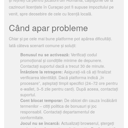
și rețineți că pentru jucătorii din România, câștigurile de la
cazinouri licențiate în Curaçao pot fi supuse impozitului pe
venit, spre deosebire de cele cu licență locală.
Când apar probleme
Chiar și pe cele mai bune platforme pot apărea dificultăți.
Iată câteva scenarii comune și soluții:
Bonusul nu se activează:
Verificați codul
promoțional și condițiile minime de depunere.
Contactați suportul dacă a trecut 30 de minute.
Întârziere la retragere:
Asigurați-vă că ați finalizat
verificarea identității. Dacă platforma indică „în
procesare”, așteptați timpii specifici (24–72 ore pentru
e-wallet, 3–5 zile pentru card). După aceea, contactați
suportul.
Cont blocat temporar:
De obicei din cauza încălcării
termenilor – citiți politica de bonusuri și joc
responsabil. Contactați departamentul de
conformitate.
Jocul nu se încarcă:
Actualizați browserul, ștergeți