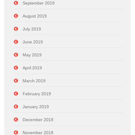
September 2019
August 2019
July 2019
June 2019
May 2019
April 2019
March 2019
February 2019
January 2019
December 2018
November 2018