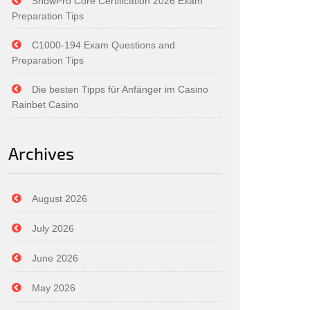
SnowPro Core Certification 2026 Exam
Preparation Tips
C1000-194 Exam Questions and
Preparation Tips
Die besten Tipps für Anfänger im Casino
Rainbet Casino
Archives
August 2026
July 2026
June 2026
May 2026