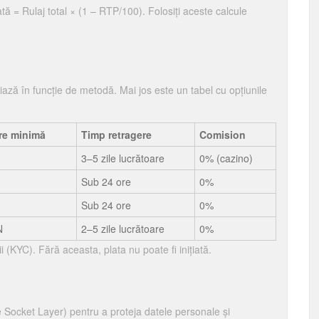
ă = Rulaj total × (1 – RTP/100). Folosiți aceste calcule
riază în funcție de metodă. Mai jos este un tabel cu opțiunile
re minimă
Timp retragere
Comision
3–5 zile lucrătoare
0% (cazino)
Sub 24 ore
0%
Sub 24 ore
0%
N
2–5 zile lucrătoare
0%
ii (KYC). Fără aceasta, plata nu poate fi inițiată.
 Socket Layer) pentru a proteja datele personale și