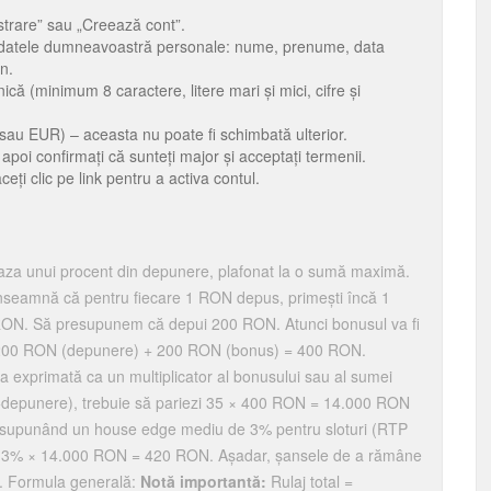
gistrare” sau „Creează cont”.
datele dumneavoastră personale: nume, prenume, data
n.
ică (minimum 8 caractere, litere mari și mici, cifre și
au EUR) – aceasta nu poate fi schimbată ulterior.
apoi confirmați că sunteți major și acceptați termenii.
eți clic pe link pentru a activa contul.
baza unui procent din depunere, plafonat la o sumă maximă.
eamnă că pentru fiecare 1 RON depus, primești încă 1
ON. Să presupunem că depui 200 RON. Atunci bonusul va fi
e 200 RON (depunere) + 200 RON (bonus) = 400 RON.
a exprimată ca un multiplicator al bonusului sau al sumei
+depunere), trebuie să pariezi 35 × 400 RON = 14.000 RON
Presupunând un house edge mediu de 3% pentru sloturi (RTP
e de 3% × 14.000 RON = 420 RON. Așadar, șansele de a rămâne
iv. Formula generală:
Notă importantă:
Rulaj total =