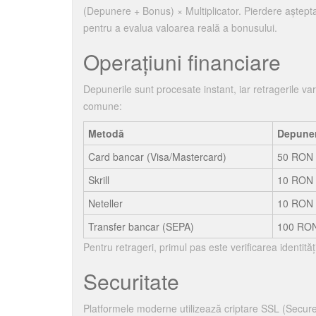
(Depunere + Bonus) × Multiplicator. Pierdere așteptat
pentru a evalua valoarea reală a bonusului.
Operațiuni financiare
Depunerile sunt procesate instant, iar retragerile va
comune:
Metodă
Depune
Card bancar (Visa/Mastercard)
50 RON
Skrill
10 RON
Neteller
10 RON
Transfer bancar (SEPA)
100 RO
Pentru retrageri, primul pas este verificarea identităț
Securitate
Platformele moderne utilizează criptare SSL (Secure