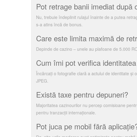
Pot retrage banii imediat după
Nu, trebuie îndeplinit rulajul înainte de a putea ret
s-a atins încă de bonus.
Care este limita maximă de ret
Depinde de cazino – unele au plafoane de 5.000 RON
Cum îmi pot verifica identitatea
Încărcați o fotografie clară a actului de identitate 
JPEG.
Există taxe pentru depuneri?
Majoritatea cazinourilor nu percep comisioane pent
pentru tranzacții internaționale.
Pot juca pe mobil fără aplicație