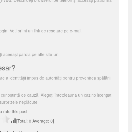
(PWA). Deschideți browserul pe telefon și accesați platforma
gin. Veți primi un link de resetare pe e-mail.
ți aceeași parolă pe alte site-uri.
esar?
 a identității impus de autorități pentru prevenirea spălării
n cunoștință de cauză. Alegeți întotdeauna un cazino licențiat
a surprizele neplăcute.
to rate this post!
[Total:
0
Average:
0
]