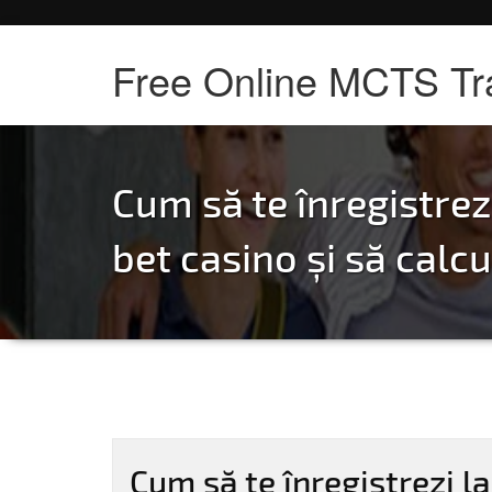
Free Online MCTS Tr
Cum să te înregistrez
bet casino și să calc
Cum să te înregistrezi l