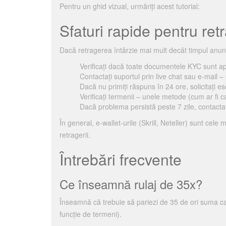
Pentru un ghid vizual, urmăriți acest tutorial:
Sfaturi rapide pentru retr
Dacă retragerea întârzie mai mult decât timpul anun
Verificați dacă toate documentele KYC sunt a
Contactați suportul prin live chat sau e-mail – p
Dacă nu primiți răspuns în 24 ore, solicitați 
Verificați termenii – unele metode (cum ar fi c
Dacă problema persistă peste 7 zile, contacta
În general, e-wallet-urile (Skrill, Neteller) sunt cel
retragerii.
Întrebări frecvente
Ce înseamnă rulaj de 35x?
Înseamnă că trebuie să pariezi de 35 de ori suma c
funcție de termeni).