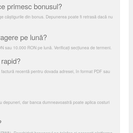
 ce primesc bonusul?
rage câștigurile din bonus. Depunerea poate fi retrasă dacă nu
ragere pe lună?
 sau 10.000 RON pe lună. Verificați secțiunea de termeni.
 rapid?
și o factură recentă pentru dovada adresei, în format PDF sau
ru depuneri, dar banca dumneavoastră poate aplica costuri
?