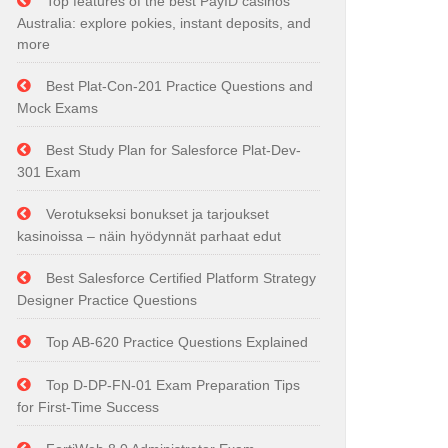
Top features of the best PayID casinos
Australia: explore pokies, instant deposits, and
more
Best Plat-Con-201 Practice Questions and
Mock Exams
Best Study Plan for Salesforce Plat-Dev-
301 Exam
Verotukseksi bonukset ja tarjoukset
kasinoissa – näin hyödynnät parhaat edut
Best Salesforce Certified Platform Strategy
Designer Practice Questions
Top AB-620 Practice Questions Explained
Top D-DP-FN-01 Exam Preparation Tips
for First-Time Success