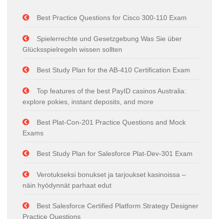
Best Practice Questions for Cisco 300-110 Exam
Spielerrechte und Gesetzgebung Was Sie über
Glücksspielregeln wissen sollten
Best Study Plan for the AB-410 Certification Exam
Top features of the best PayID casinos Australia:
explore pokies, instant deposits, and more
Best Plat-Con-201 Practice Questions and Mock
Exams
Best Study Plan for Salesforce Plat-Dev-301 Exam
Verotukseksi bonukset ja tarjoukset kasinoissa –
näin hyödynnät parhaat edut
Best Salesforce Certified Platform Strategy Designer
Practice Questions