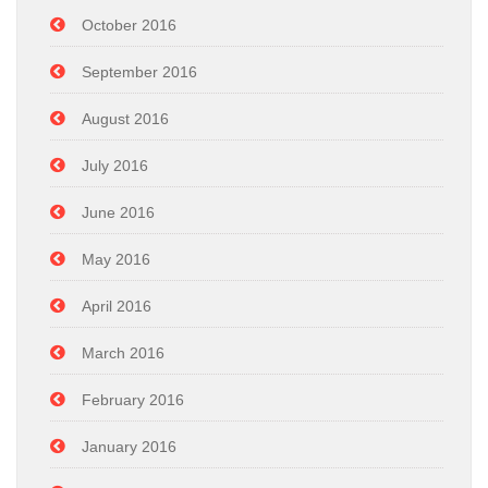
October 2016
September 2016
August 2016
July 2016
June 2016
May 2016
April 2016
March 2016
February 2016
January 2016