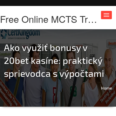
Free Online MCTS Training
Toggl
navig
Ako využiť bonusy v
20bet kasíne: praktický
sprievodca s výpočtami
Home