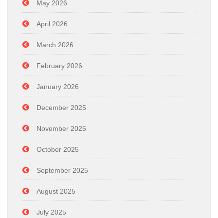
May 2026
April 2026
March 2026
February 2026
January 2026
December 2025
November 2025
October 2025
September 2025
August 2025
July 2025