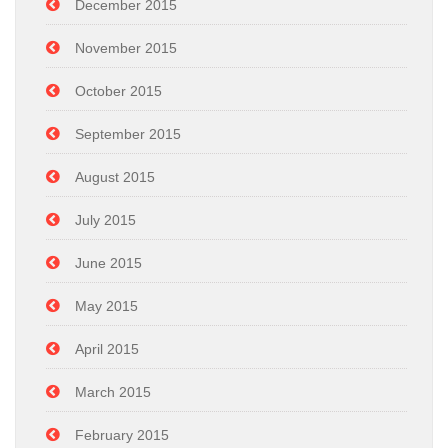
December 2015
November 2015
October 2015
September 2015
August 2015
July 2015
June 2015
May 2015
April 2015
March 2015
February 2015