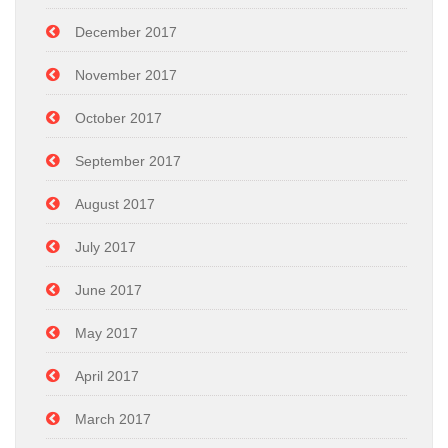
December 2017
November 2017
October 2017
September 2017
August 2017
July 2017
June 2017
May 2017
April 2017
March 2017