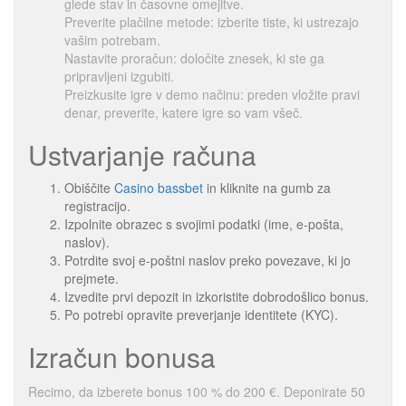
glede stav in časovne omejitve.
Preverite plačilne metode: izberite tiste, ki ustrezajo
vašim potrebam.
Nastavite proračun: določite znesek, ki ste ga
pripravljeni izgubiti.
Preizkusite igre v demo načinu: preden vložite pravi
denar, preverite, katere igre so vam všeč.
Ustvarjanje računa
Obiščite
Casino bassbet
in kliknite na gumb za
registracijo.
Izpolnite obrazec s svojimi podatki (ime, e-pošta,
naslov).
Potrdite svoj e-poštni naslov preko povezave, ki jo
prejmete.
Izvedite prvi depozit in izkoristite dobrodošlico bonus.
Po potrebi opravite preverjanje identitete (KYC).
Izračun bonusa
Recimo, da izberete bonus 100 % do 200 €. Deponirate 50