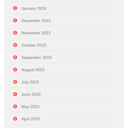
January 2024
December 2023
November 2023
October 2023
September 2023
August 2023
July 2023
June 2023
May 2023
April 2023