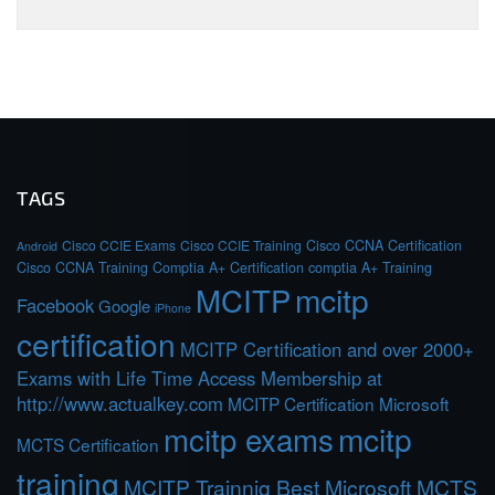
TAGS
Cisco CCIE Exams
Cisco CCIE Training
Cisco CCNA Certification
Android
Cisco CCNA Training
Comptia A+ Certification
comptia A+ Training
MCITP
mcitp
Facebook
Google
iPhone
certification
MCITP Certification and over 2000+
Exams with Life Time Access Membership at
http://www.actualkey.com
MCITP Certification Microsoft
mcitp exams
mcitp
MCTS Certification
training
MCITP Trainnig Best Microsoft MCTS