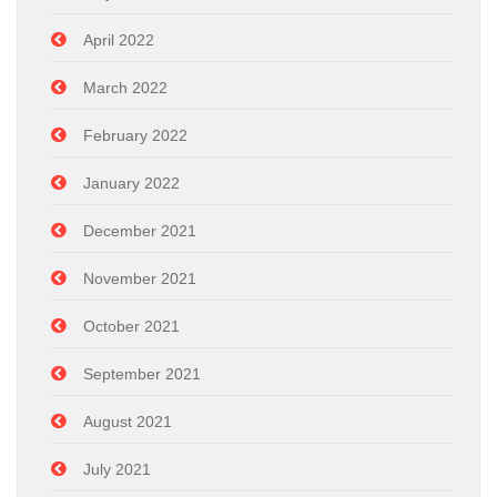
April 2022
March 2022
February 2022
January 2022
December 2021
November 2021
October 2021
September 2021
August 2021
July 2021