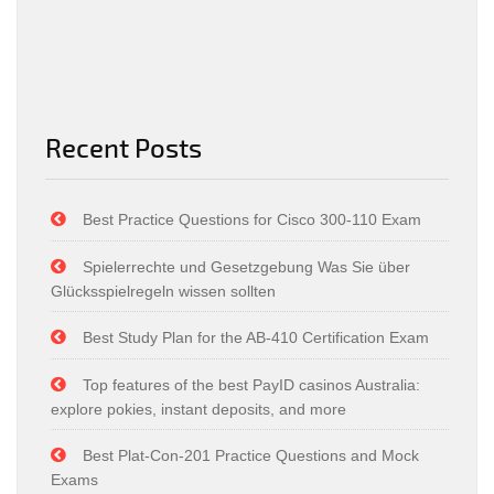
Recent Posts
Best Practice Questions for Cisco 300-110 Exam
Spielerrechte und Gesetzgebung Was Sie über
Glücksspielregeln wissen sollten
Best Study Plan for the AB-410 Certification Exam
Top features of the best PayID casinos Australia:
explore pokies, instant deposits, and more
Best Plat-Con-201 Practice Questions and Mock
Exams