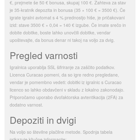
€, prejmete še 50 € bonusa, skupaj 100 €. Zahteva za stav
je 35-kratnik depozita in bonusa (35 × 100 € = 3500 €). Če
igrate igralni avtomat s 4 % prednostjo hiše, je pričakovani
izid: stave 3500 € × 0,04 = 140 € izgube. Če imate srečo in
dobite dobitke, boste lahko unovčili dobitke, vendar
upoštevajte, da bonus denar ni takoj na voljo za dvig.
Pregled varnosti
Igralnica uporablja SSL šifriranje za zaščito podatkov.
Licenca Curacao pomeni, da so igre redno pregledane,
vendar je pomembno vedeti: dobitki iz igralnic s Curacao
licenco so lahko obdavčeni v skladu z lokalno zakonodajo.
Priporočamo uporabo dvofaktorska avtentikacija (2FA) za
dodatno varnost.
Depoziti in dvigi
Na voljo so številne plačilne metode. Spodnja tabela
prikazuje ključne informacije: