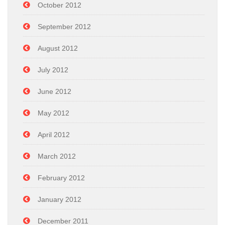
October 2012
September 2012
August 2012
July 2012
June 2012
May 2012
April 2012
March 2012
February 2012
January 2012
December 2011