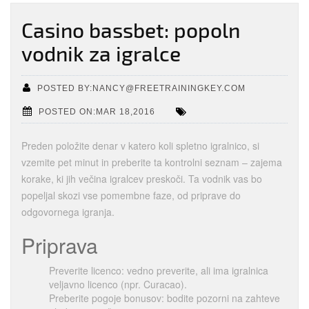
Casino bassbet: popoln
vodnik za igralce
POSTED BY:NANCY@FREETRAININGKEY.COM
POSTED ON:MAR 18,2016
Preden položite denar v katero koli spletno igralnico, si
vzemite pet minut in preberite ta kontrolni seznam – zajema
korake, ki jih večina igralcev preskoči. Ta vodnik vas bo
popeljal skozi vse pomembne faze, od priprave do
odgovornega igranja.
Priprava
Preverite licenco: vedno preverite, ali ima igralnica
veljavno licenco (npr. Curacao).
Preberite pogoje bonusov: bodite pozorni na zahteve