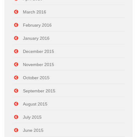
March 2016
February 2016
January 2016
December 2015
November 2015
October 2015
September 2015
August 2015
July 2015
June 2015