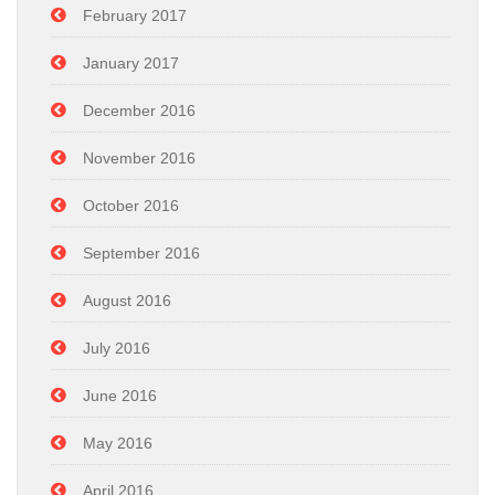
February 2017
January 2017
December 2016
November 2016
October 2016
September 2016
August 2016
July 2016
June 2016
May 2016
April 2016