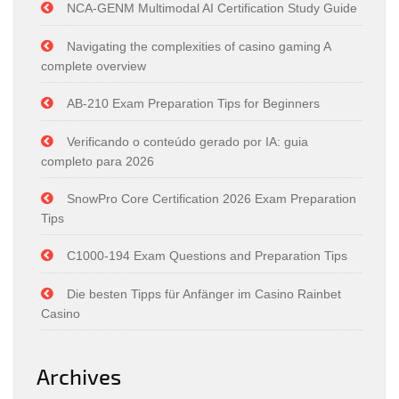
NCA-GENM Multimodal AI Certification Study Guide
Navigating the complexities of casino gaming A
complete overview
AB-210 Exam Preparation Tips for Beginners
Verificando o conteúdo gerado por IA: guia
completo para 2026
SnowPro Core Certification 2026 Exam Preparation
Tips
C1000-194 Exam Questions and Preparation Tips
Die besten Tipps für Anfänger im Casino Rainbet
Casino
Archives