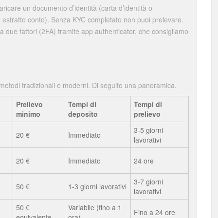
 caricare un documento d’identità (carta d’identità o
o estratto conto). Senza KYC completato non puoi prelevare.
e a due fattori (2FA) tramite app authenticator, che consigliamo
e metodi tradizionali e moderni. Di seguito una panoramica.
Prelievo
Tempi di
Tempi di
minimo
deposito
prelievo
3-5 giorni
20 €
Immediato
lavorativi
20 €
Immediato
24 ore
3-7 giorni
50 €
1-3 giorni lavorativi
lavorativi
50 €
Variabile (fino a 1
Fino a 24 ore
equivalente
ora)