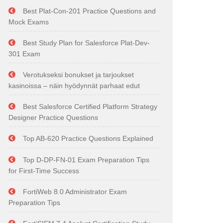
Best Plat-Con-201 Practice Questions and
Mock Exams
Best Study Plan for Salesforce Plat-Dev-
301 Exam
Verotukseksi bonukset ja tarjoukset
kasinoissa – näin hyödynnät parhaat edut
Best Salesforce Certified Platform Strategy
Designer Practice Questions
Top AB-620 Practice Questions Explained
Top D-DP-FN-01 Exam Preparation Tips
for First-Time Success
FortiWeb 8.0 Administrator Exam
Preparation Tips