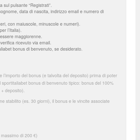
a sul pulsante “Registrati”.
 cognome, data di nascita, indirizzo email e numero di
eri, con maiuscole, minuscole e numeri).
r l’Italia).
di essere maggiorenne.
verifica ricevuto via email.
italiabet bonus di benvenuto, se desiderato.
 l’importo del bonus (e talvolta del deposito) prima di poter
l sportitaliabet bonus di benvenuto tipico: bonus del 100%
 + deposito).
ne stabilito (es. 30 giorni), il bonus e le vincite associate
l massimo di 200 €)