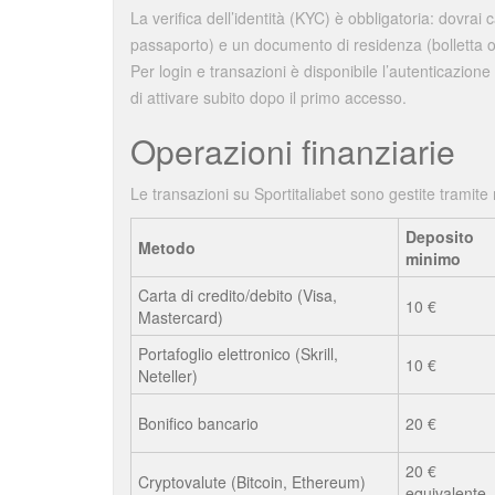
La verifica dell’identità (KYC) è obbligatoria: dovrai
passaporto) e un documento di residenza (bolletta 
Per login e transazioni è disponibile l’autenticazion
di attivare subito dopo il primo accesso.
Operazioni finanziarie
Le transazioni su Sportitaliabet sono gestite tramit
Deposito
Metodo
minimo
Carta di credito/debito (Visa,
10 €
Mastercard)
Portafoglio elettronico (Skrill,
10 €
Neteller)
Bonifico bancario
20 €
20 €
Cryptovalute (Bitcoin, Ethereum)
equivalente