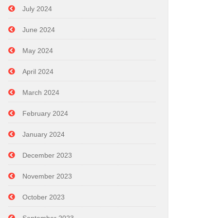
July 2024
June 2024
May 2024
April 2024
March 2024
February 2024
January 2024
December 2023
November 2023
October 2023