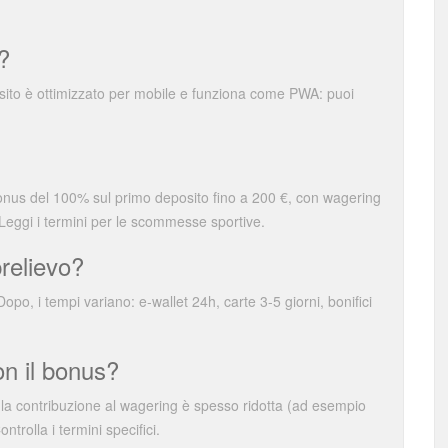
?
l sito è ottimizzato per mobile e funziona come PWA: puoi
bonus del 100% sul primo deposito fino a 200 €, con wagering
Leggi i termini per le scommesse sportive.
relievo?
opo, i tempi variano: e-wallet 24h, carte 3-5 giorni, bonifici
n il bonus?
la contribuzione al wagering è spesso ridotta (ad esempio
rolla i termini specifici.