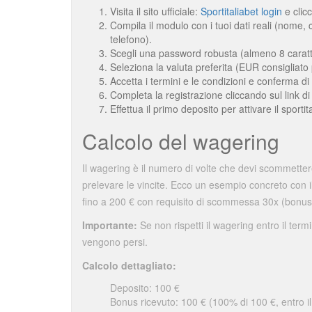
Visita il sito ufficiale:
Sportitaliabet login
e clicc
Compila il modulo con i tuoi dati reali (nome,
telefono).
Scegli una password robusta (almeno 8 caratt
Seleziona la valuta preferita (EUR consigliato pe
Accetta i termini e le condizioni e conferma 
Completa la registrazione cliccando sul link di 
Effettua il primo deposito per attivare il sport
Calcolo del wagering
Il wagering è il numero di volte che devi scommettere
prelevare le vincite. Ecco un esempio concreto con i
fino a 200 € con requisito di scommessa 30x (bonus
Importante:
Se non rispetti il wagering entro il termi
vengono persi.
Calcolo dettagliato:
Deposito: 100 €
Bonus ricevuto: 100 € (100% di 100 €, entro i