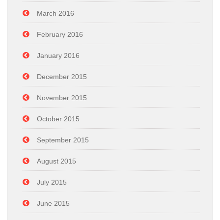
March 2016
February 2016
January 2016
December 2015
November 2015
October 2015
September 2015
August 2015
July 2015
June 2015