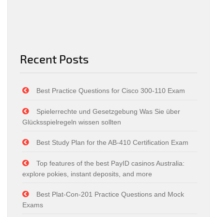
Recent Posts
Best Practice Questions for Cisco 300-110 Exam
Spielerrechte und Gesetzgebung Was Sie über
Glücksspielregeln wissen sollten
Best Study Plan for the AB-410 Certification Exam
Top features of the best PayID casinos Australia:
explore pokies, instant deposits, and more
Best Plat-Con-201 Practice Questions and Mock
Exams