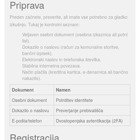
Priprava
Preden začnete, preverite, ali imate vse potrebno za gladko
izkušnjo. Tukaj je kontrolni seznam:
Veljaven osebni dokument (osebna izkaznica ali potni
list).
Dokazilo o naslovu (račun za komunalne storitve,
bančni izpisek).
Elektronski naslov in telefonska številka.
Stabilna internetna povezava.
Način plačila (kreditna kartica, e-denarnica ali bančno
nakazilo).
Dokument
Namen
Osebni dokument
Potrditev identitete
Dokazilo o naslovu
Preverjanje prebivališča
E-pošta/telefon
Dvostopenjska avtentikacija (2FA)
Registracija