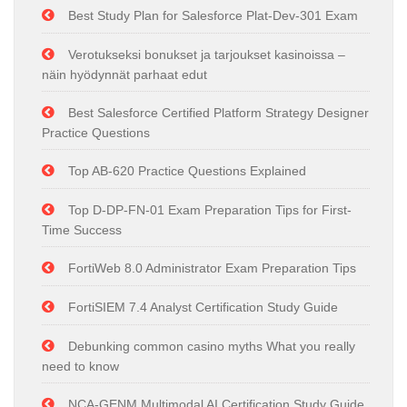
Best Study Plan for Salesforce Plat-Dev-301 Exam
Verotukseksi bonukset ja tarjoukset kasinoissa –
näin hyödynnät parhaat edut
Best Salesforce Certified Platform Strategy Designer
Practice Questions
Top AB-620 Practice Questions Explained
Top D-DP-FN-01 Exam Preparation Tips for First-
Time Success
FortiWeb 8.0 Administrator Exam Preparation Tips
FortiSIEM 7.4 Analyst Certification Study Guide
Debunking common casino myths What you really
need to know
NCA-GENM Multimodal AI Certification Study Guide