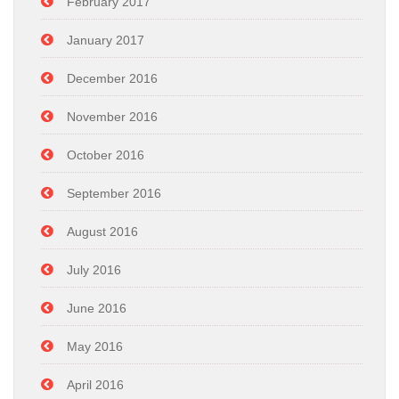
February 2017
January 2017
December 2016
November 2016
October 2016
September 2016
August 2016
July 2016
June 2016
May 2016
April 2016