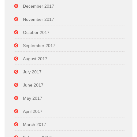
December 2017
November 2017
October 2017
September 2017
August 2017
July 2017
June 2017
May 2017
April 2017
March 2017