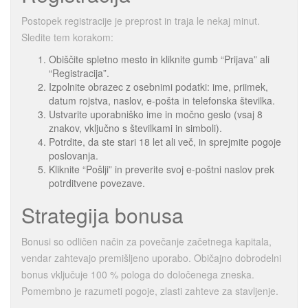
Postopek registracije je preprost in traja le nekaj minut.
Sledite tem korakom:
Obiščite spletno mesto in kliknite gumb “Prijava” ali
“Registracija”.
Izpolnite obrazec z osebnimi podatki: ime, priimek,
datum rojstva, naslov, e-pošta in telefonska številka.
Ustvarite uporabniško ime in močno geslo (vsaj 8
znakov, vključno s številkami in simboli).
Potrdite, da ste stari 18 let ali več, in sprejmite pogoje
poslovanja.
Kliknite “Pošlji” in preverite svoj e-poštni naslov prek
potrditvene povezave.
Strategija bonusa
Bonusi so odličen način za povečanje začetnega kapitala,
vendar zahtevajo premišljeno uporabo. Običajno dobrodelni
bonus vključuje 100 % pologa do določenega zneska.
Pomembno je razumeti pogoje, zlasti zahteve za stavljenje.