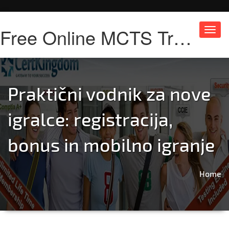
Free Online MCTS Training
Toggl
navig
Praktični vodnik za nove
igralce: registracija,
bonus in mobilno igranje
Home