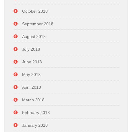
October 2018
September 2018
August 2018
July 2018
June 2018
May 2018
April 2018
March 2018
February 2018
January 2018