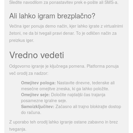
Sledite navodilom za ponastavitev prek e-pošte ali SMS-a.
Ali lahko igram brezplačno?
Večina iger ponuja demo način, kjer lahko igrate z virtualnimi
žetoni, ne da bi tvegali pravi denar. To je odličen način za
preizkus iger.
Vredno vedeti
Odgovorno igranje je ključnega pomena. Platforma ponuja
več orodij za nadzor:
Omejitev pologa:
Nastavite dnevne, tedenske ali
mesečne omejitve zneska, ki ga lahko položite.
Omejitev seje:
Določite najdaljši čas trajanja
posamezne igralne seje.
Samoizključitev:
Začasno ali trajno blokirajte dostop
do računa.
Z uporabo teh orodij lahko igranje ostane zabavno in brez
tveganja.