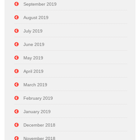
September 2019
August 2019
July 2019
June 2019
May 2019
April 2019
March 2019
February 2019
January 2019
December 2018
November 2018