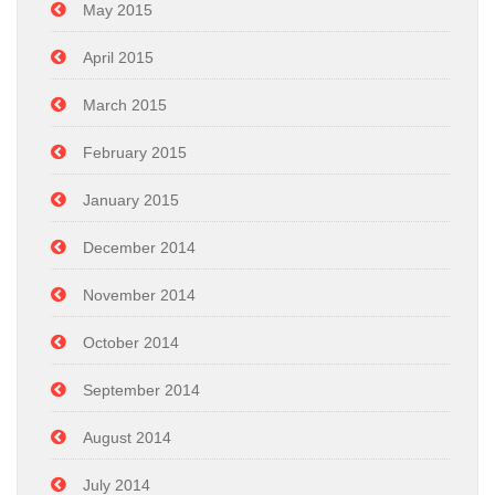
May 2015
April 2015
March 2015
February 2015
January 2015
December 2014
November 2014
October 2014
September 2014
August 2014
July 2014