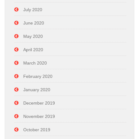
July 2020
June 2020
May 2020
April 2020
March 2020
February 2020
January 2020
December 2019
November 2019
October 2019